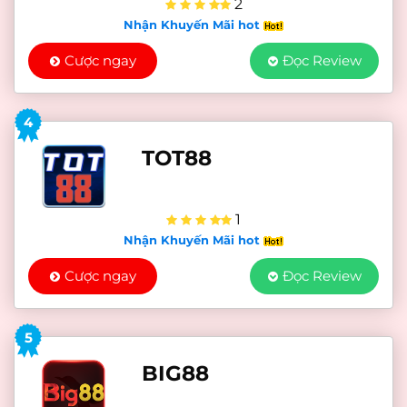
2
Nhận Khuyến Mãi hot
Cược ngay
Đọc Review
4
TOT88
1
Nhận Khuyến Mãi hot
Cược ngay
Đọc Review
5
BIG88