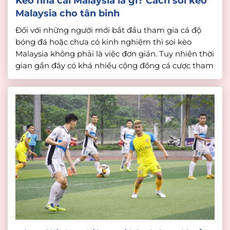
Kèo nhà cái Malaysia là gì? Cách soi kèo
Malaysia cho tân binh
Đối với những người mới bắt đầu tham gia cá độ
bóng đá hoặc chưa có kinh nghiệm thì soi kèo
Malaysia không phải là việc đơn giản. Tuy nhiên thời
gian gần đây có khá nhiều cộng đồng cá cược tham
gia vào loại hình này với nhiều lý do. Nếu như bạn
đang […]