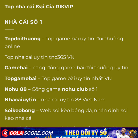
Top nhà cái Đại Gia
RIKVIP
NHÀ CÁI SỐ 1
Topdoithuong
– Top game bài uy tín đổi thưởng
online
Top
nha cai uy tin
tnc365 VN
Gamebai
– cộng đồng game bài đổi thưởng uy tín
Topgamebai
– Top game bài uy tín nhất VN
Nohu
88
– Cổng game
nohu club
số 1
Nhacaiuytin
– nhà cái uy tín 88 Việt Nam
Soikeobong
– Web soi kèo bóng đá, nhận định soi
kèo nhà cái
Gamebai88
– Game đổi thưởng đẳng cấp số 1