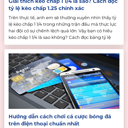
Giải thích kèo chấp 1 1/4 là sao? Cách đọc
tỷ lệ kèo chấp 1.25 chính xác
Trên thực tế, anh em sẽ thường xuyên nhìn thấy tỷ
lệ kèo chấp 1 1/4 trong những trận đấu mà thực lực
hai đội có sự chênh lệch quá lớn. Vậy bạn có hiểu
kèo chấp 1 1/4 là sao không? Cách đọc bảng tỷ lệ
kèo chấp 1.25 trái là như thế nào? […]
Hướng dẫn cách chơi cá cược bóng đá
trên điện thoại chuẩn nhất