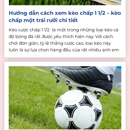
Hướng dẫn cách xem kèo chấp 1 1/2 – kèo
chấp một trái rưỡi chi tiết
Kèo cược chấp 1 1/2 là một trong những loại kèo cá
độ bóng đá rất được yêu thích hiện nay. Với cách
chơi đơn giản, tỷ lệ thắng cược cao, loại kèo này
luôn là sự lựa chọn hàng đầu của rất nhiều anh em
cược thủ. Vậy kèo chấp 1 1/2 là gì […]