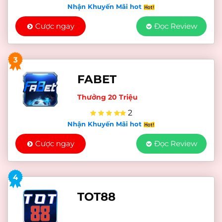
Nhận Khuyến Mãi hot
Cược ngay
Đọc Review
3
FABET
Thưởng 20 Triệu
2
Nhận Khuyến Mãi hot
Cược ngay
Đọc Review
4
TOT88