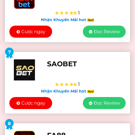
1
Nhận Khuyến Mãi hot
Cược ngay
Đọc Review
7
SAOBET
1
Nhận Khuyến Mãi hot
Cược ngay
Đọc Review
8