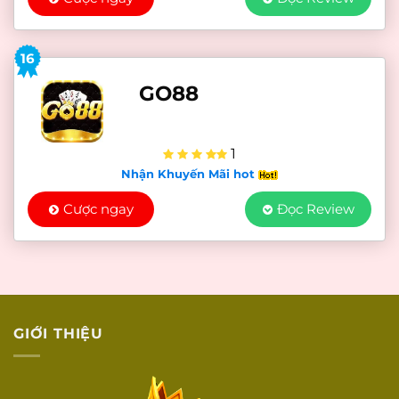
16
GO88
1
Nhận Khuyến Mãi hot
Cược ngay
Đọc Review
GIỚI THIỆU