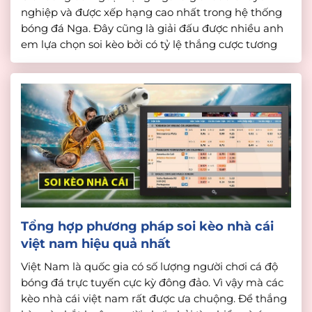
nghiệp và được xếp hạng cao nhất trong hệ thống
bóng đá Nga. Đây cũng là giải đấu được nhiều anh
em lựa chọn soi kèo bởi có tỷ lệ thắng cược tương
đối cao. Nhưng để có thể giành chiến thắng từ việc
soi […]
Tổng hợp phương pháp soi kèo nhà cái
việt nam hiệu quả nhất
Việt Nam là quốc gia có số lượng người chơi cá độ
bóng đá trực tuyến cực kỳ đông đảo. Vì vậy mà các
kèo nhà cái việt nam rất được ưa chuộng. Để thắng