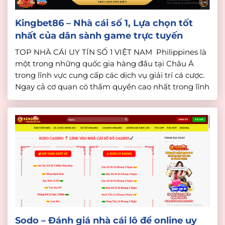
Kingbet86 – Nhà cái số 1, Lựa chọn tốt
nhất của dân sành game trực tuyến
TOP NHÀ CÁI UY TÍN SỐ 1 VIỆT NAM Philippines là
một trong những quốc gia hàng đầu tại Châu Á
trong lĩnh vực cung cấp các dịch vụ giải trí cá cược.
Ngay cả cơ quan có thẩm quyền cao nhất trong lĩnh
vực cá cược nước này cũng đã ra tay để bảo […]
Sodo – Đánh giá nhà cái lô đề online uy