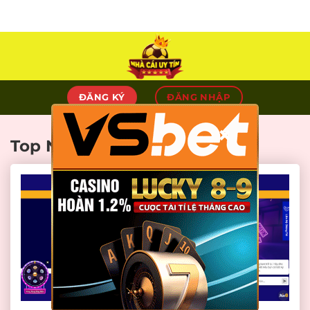
Skip
to
content
ĐĂNG KÝ
ĐĂNG NHẬP
×
Top Nhà Cái