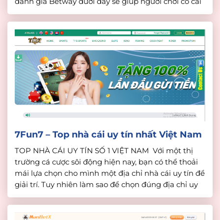
đánh giá Betway dưới đây sẽ giúp người chơi có cái
nhìn tổng thể và khách quan nhất về […]
7Fun7 – Top nhà cái uy tín nhất Việt Nam
TOP NHÀ CÁI UY TÍN SỐ 1 VIỆT NAM Với một thị
trường cá cược sôi động hiện nay, bạn có thể thoải
mái lựa chọn cho mình một địa chỉ nhà cái uy tín để
giải trí. Tuy nhiên làm sao để chọn đúng địa chỉ uy
tín không phải dễ. 7Fun7 là một […]