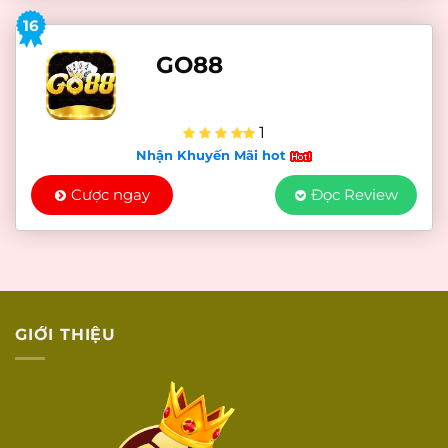
16
GO88
1
Nhận Khuyến Mãi hot
Cược ngay
Đọc Review
GIỚI THIỆU