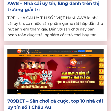
AW8 – Nhà cái uy tín, lừng danh trên thị
trường giải trí
TOP NHÀ CÁI UY TÍN SỐ 1 VIỆT NAM AW8 là nhà
cái uy tín, có nhiều sản phẩm game rất hấp dẫn thu
hút anh em tham gia. Đến với sân chơi này bạn
hoàn toàn được trải nghiệm các trò chơi hay, tận
hưởng các dịch vụ uy tín. Cùng tìm hiểu những nét
[…]
789BET – Sân chơi cá cược, top 10 nhà cái
uy tín số 1 Châu Âu