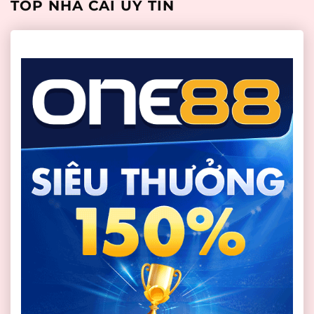
TOP NHÀ CÁI UY TÍN