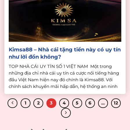
Kimsa88 – Nhà cái tặng tiền này có uy tín
như lời đồn không?
TOP NHÀ CÁI UY TÍN SỐ 1 VIỆT NAM Một trong
những địa chỉ nhà cái uy tín cá cược nổi tiếng hàng
đầu Việt Nam hiện nay đó chính là Kimsa88. Với
chính sách khuyến mãi hấp dẫn, hệ thống an ninh
tối tân và dịch vụ hàng đầu, Kimsa88 luôn là sự lựa
[…]
1
2
3
4
5
6
…
12