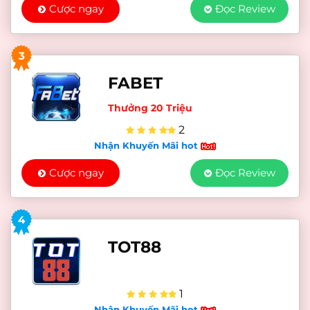
Cược ngay
Đọc Review
3
FABET
Thưởng 20 Triệu
2
Nhận Khuyến Mãi hot
Cược ngay
Đọc Review
4
TOT88
1
Nhận Khuyến Mãi hot