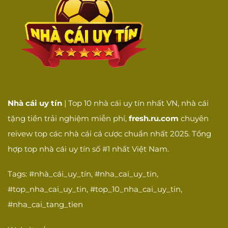
Nhà cái uy tín
| Top 10 nhà cái uy tín nhất VN, nhà cái
tặng tiền trải nghiệm miễn phí,
fresh.ru.com
chuyên
reivew top các nhà cái cá cược chuẩn nhất 2025. Tổng
hợp top nhà cái uy tín số #1 nhất Việt Nam.
Tags: #nhà_cái_uy_tín, #nha_cai_uy_tin,
#top_nha_cai_uy_tin, #top_10_nha_cai_uy_tin,
#nha_cai_tang_tien