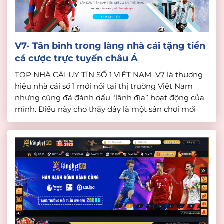
V7- Tân binh trong làng nhà cái tặng tiền
cá cược trực tuyến châu Á
TOP NHÀ CÁI UY TÍN SỐ 1 VIỆT NAM V7 là thương
hiệu nhà cái số 1 mới nổi tại thị trường Việt Nam
nhưng cũng đã đánh dấu “lãnh địa” hoạt động của
mình. Điều này cho thấy đây là một sân chơi mới
nhưng không hề “tầm thường” mà còn khiến nhiều
nhà […]