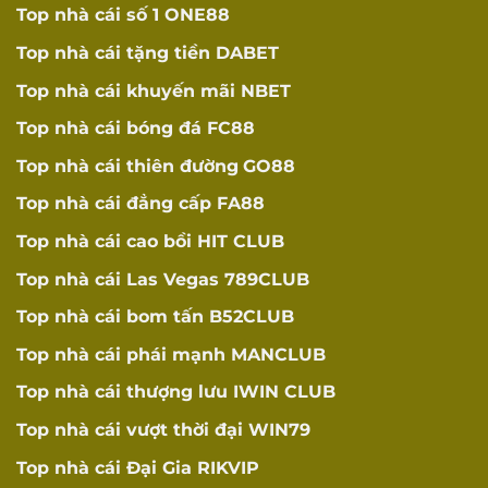
Top nhà cái số 1
ONE88
Top nhà cái tặng tiền
DABET
Top nhà cái khuyến mãi
NBET
Top nhà cái bóng đá
FC88
Top nhà cái thiên đường
GO88
Top nhà cái đẳng cấp
FA88
Top nhà cái cao bồi
HIT CLUB
Top nhà cái Las Vegas
789CLUB
Top nhà cái bom tấn
B52CLUB
Top nhà cái phái mạnh
MANCLUB
Top nhà cái thượng lưu
IWIN CLUB
Top nhà cái vượt thời đại
WIN79
Top nhà cái Đại Gia
RIKVIP