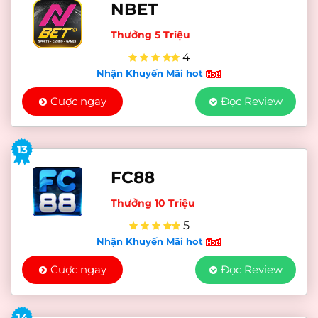
NBET
Thưởng 5 Triệu
4
Nhận Khuyến Mãi hot
Cược ngay
Đọc Review
13
FC88
Thưởng 10 Triệu
5
Nhận Khuyến Mãi hot
Cược ngay
Đọc Review
14