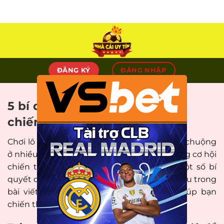
Skip
to
content
ĐĂNG KÝ
ĐĂNG NHẬP
×
5 bí quyết chơi lô đề ăn chắc
chiến thắng năm 2023
Chơi lô đề là một hoạt động giải trí được ưa chuộng
ở nhiều nước trên thế giới. Tuy nhiên, để tăng cơ hội
chiến thắng, người chơi cần nắm vững một số bí
quyết quan trọng.
Nhà cái uy tín
sẽ giới thiệu trong
bài viết sau đây
5 bí quyết chơi lô đề
giúp bạn
chiến thắng cao nhất.