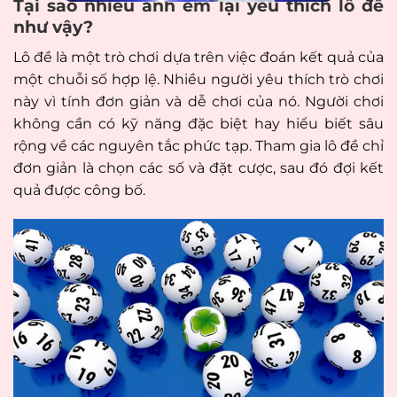
Tại sao nhiều anh em lại yêu thích lô đề
như vậy?
Lô đề là một trò chơi dựa trên việc đoán kết quả của
một chuỗi số hợp lệ. Nhiều người yêu thích trò chơi
này vì tính đơn giản và dễ chơi của nó. Người chơi
không cần có kỹ năng đặc biệt hay hiểu biết sâu
rộng về các nguyên tắc phức tạp. Tham gia lô đề chỉ
đơn giản là chọn các số và đặt cược, sau đó đợi kết
quả được công bố.