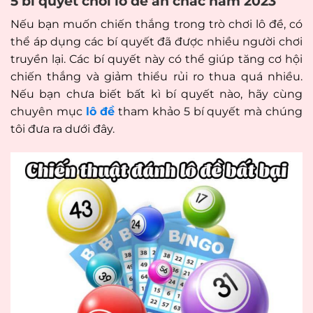
5 bí quyết chơi lô đề ăn chắc năm 2023
Nếu bạn muốn chiến thắng trong trò chơi lô đề, có
thể áp dụng các bí quyết đã được nhiều người chơi
truyền lại. Các bí quyết này có thể giúp tăng cơ hội
chiến thắng và giảm thiểu rủi ro thua quá nhiều.
Nếu bạn chưa biết bất kì bí quyết nào, hãy cùng
chuyên mục
lô đề
tham khảo 5 bí quyết mà chúng
tôi đưa ra dưới đây.