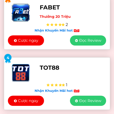
FABET
Thưởng 20 Triệu
2
Nhận Khuyến Mãi hot
Cược ngay
Đọc Review
4
TOT88
1
Nhận Khuyến Mãi hot
Cược ngay
Đọc Review