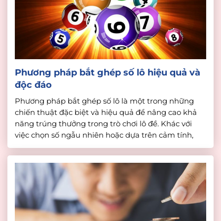
Phương pháp bắt ghép số lô hiệu quả và
độc đáo
Phương pháp bắt ghép số lô là một trong những
chiến thuật đặc biệt và hiệu quả để nâng cao khả
năng trúng thưởng trong trò chơi lô đề. Khác với
việc chọn số ngẫu nhiên hoặc dựa trên cảm tính,
phương pháp bắt ghép số lô tập trung vào việc
phân tích các yếu […]