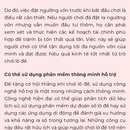
Do đó, việc đặt ngưỡng vốn trước khi bắt đầu chơi là
điều rất cần thiết. Nếu người chơi đã đặt ra ngưỡng
vốn nhưng vẫn muốn đầu tư thêm, họ cần phải
xem xét và thực hiện các kế hoạch tài chính phù
hợp để tránh bị tổn thất quá lớn. Việc này sẽ giúp
người chơi có thể tận dụng tối đa nguồn vốn của
mình và đạt được hiệu quả kinh tế tốt nhất từ trò
chơi lô đề.
Có thể sử dụng phần mềm thông minh hỗ trợ
Để tăng cơ hội thắng khi chơi lô đề, sử dụng công
nghệ hỗ trợ là một trong những cách thông minh.
Công nghệ hiện đại có thể giúp phân tích dữ liệu
lịch sử, sử dụng phần mềm dự đoán số lô đề hay sử
dụng các ứng dụng di động để đánh giá xu hướng
và khả năng ra số trong tương lai. Những công cụ
này đều rất hữu ích và giúp người chơi lô đề trở nên