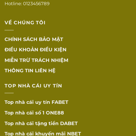
Hotline: 0123456789
VỀ CHÚNG TÔI
CHÍNH SÁCH BẢO MẬT
ĐIỀU KHOẢN ĐIỀU KIỆN
MIỄN TRỪ TRÁCH NHIỆM
THÔNG TIN LIÊN HỆ
TOP NHÀ CÁI UY TÍN
Top nhà cái uy tín
FABET
Top nhà cái số 1
ONE88
Top nhà cái tặng tiền
DABET
Top nhà cái khuyến mãi
NBET