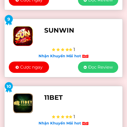
9
SUNWIN
1
Nhận Khuyến Mãi hot
Cược ngay
Đọc Review
10
11BET
1
Nhận Khuyến Mãi hot