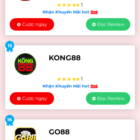
1
Nhận Khuyến Mãi hot
Cược ngay
Đọc Review
15
KONG88
1
Nhận Khuyến Mãi hot
Cược ngay
Đọc Review
16
GO88