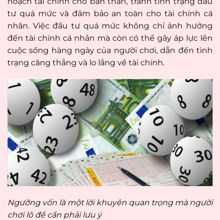
hoạch tài chính cho bản thân, tránh tình trạng đầu
tư quá mức và đảm bảo an toàn cho tài chính cá
nhân. Việc đầu tư quá mức không chỉ ảnh hưởng
đến tài chính cá nhân mà còn có thể gây áp lực lên
cuộc sống hàng ngày của người chơi, dẫn đến tình
trạng căng thẳng và lo lắng về tài chính.
Ngưỡng vốn là một lời khuyên quan trọng mà người
chơi lô đề cần phải lưu ý