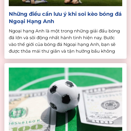
Những điều cần lưu ý khi soi kèo bóng đá
Ngoại Hạng Anh
Ngoại hạng Anh là một trong những giải đấu bóng
đá lớn và sôi động nhất hành tinh hiện nay. Bước
vào thế giới của bóng đá Ngoại hạng Anh, bạn sẽ
được thỏa mái thư giãn và tận hưởng bầu không
khí hân hoan mỗi khi có trận đấu chuẩn bị diễn ra.
Trong […]