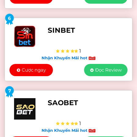
6
SINBET
1
Nhận Khuyến Mãi hot
Cược ngay
Đọc Review
7
SAOBET
1
Nhận Khuyến Mãi hot