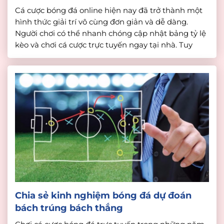
Cá cược bóng đá online hiện nay đã trở thành một
hình thức giải trí vô cùng đơn giản và dễ dàng.
Người chơi có thể nhanh chóng cập nhật bảng tỷ lệ
kèo và chơi cá cược trực tuyến ngay tại nhà. Tuy
nhiên làm thế nào để chơi cá cược thể thao trên […]
Chia sẻ kinh nghiệm bóng đá dự đoán
bách trúng bách thắng