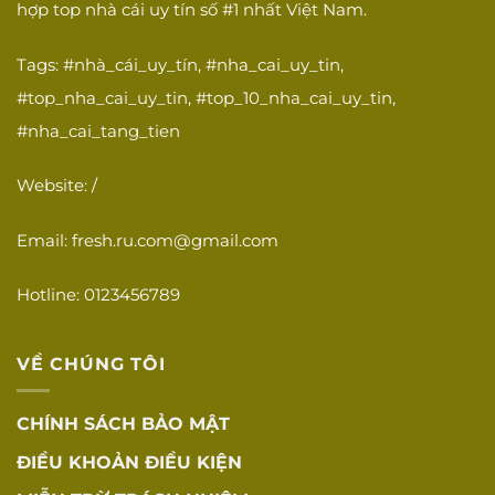
hợp top nhà cái uy tín số #1 nhất Việt Nam.
Tags: #nhà_cái_uy_tín, #nha_cai_uy_tin,
#top_nha_cai_uy_tin, #top_10_nha_cai_uy_tin,
#nha_cai_tang_tien
Website: /
Email:
fresh.ru.com@gmail.com
Hotline: 0123456789
VỀ CHÚNG TÔI
CHÍNH SÁCH BẢO MẬT
ĐIỀU KHOẢN ĐIỀU KIỆN