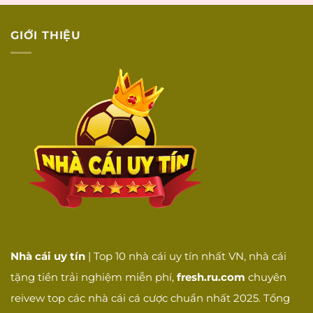
GIỚI THIỆU
Nhà cái uy tín
| Top 10 nhà cái uy tín nhất VN, nhà cái
tặng tiền trải nghiệm miễn phí,
fresh.ru.com
chuyên
reivew top các nhà cái cá cược chuẩn nhất 2025. Tổng