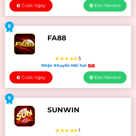
Cược ngay
Đọc Review
8
FA88
5
Nhận Khuyến Mãi hot
Cược ngay
Đọc Review
9
SUNWIN
1