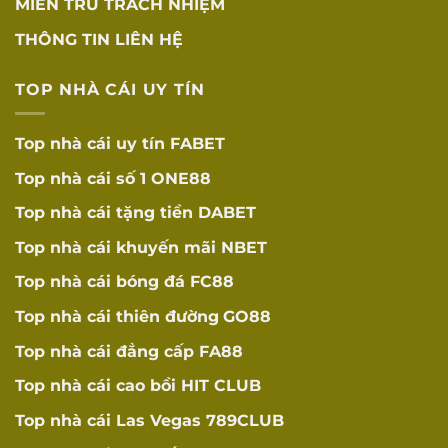
MIỄN TRỪ TRÁCH NHIỆM
THÔNG TIN LIÊN HỆ
TOP NHÀ CÁI UY TÍN
Top nhà cái uy tín
FABET
Top nhà cái số 1
ONE88
Top nhà cái tặng tiền
DABET
Top nhà cái khuyến mãi
NBET
Top nhà cái bóng đá
FC88
Top nhà cái thiên đường
GO88
Top nhà cái đẳng cấp
FA88
Top nhà cái cao bồi
HIT CLUB
Top nhà cái Las Vegas
789CLUB