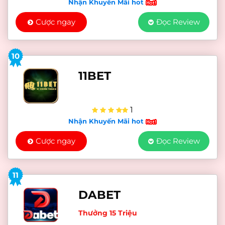
Nhận Khuyến Mãi hot
Cược ngay
Đọc Review
10
11BET
1
Nhận Khuyến Mãi hot
Cược ngay
Đọc Review
11
DABET
Thưởng 15 Triệu