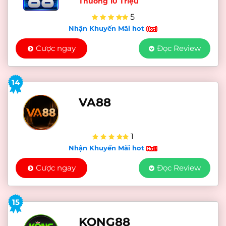
Thưởng 10 Triệu
5
Nhận Khuyến Mãi hot
Cược ngay
Đọc Review
14
VA88
1
Nhận Khuyến Mãi hot
Cược ngay
Đọc Review
15
KONG88