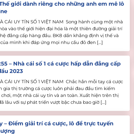
Thế giới dành riêng cho những anh em mê lô
ine
 CÁI UY TÍN SỐ 1 VIỆT NAM Song hành cùng một nhà
, hòa vào thế giới hiện đại hóa là một thiên đường giải trí
hệ đẳng cấp hàng đầu. BK8 dần khẳng định vị thế và
i của mình khi đáp ứng mọi nhu cầu đỏ đen […]
5 – Nhà cái số 1 cá cược hấp dẫn đẳng cấp
đầu 2023
 CÁI UY TÍN SỐ 1 VIỆT NAM Chắc hẳn mỗi tay cá cược
m gia thị trường cá cược luôn phải đau đầu tìm kiếm
chơi, một nhà cái uy tín và an toàn. Xuất hiện trên thị
ã lâu với sự phát triển vượt bậc chưa bao giờ […]
y – Điểm giải trí cá cược, lô đề trực tuyến
hượng