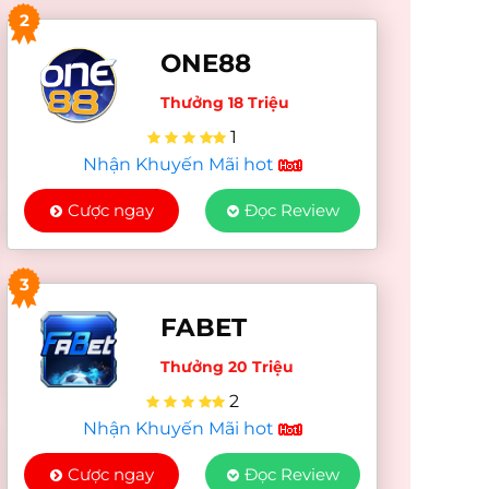
2
ONE88
Thưởng 18 Triệu
1
Nhận Khuyến Mãi hot
Cược ngay
Đọc Review
3
FABET
Thưởng 20 Triệu
2
Nhận Khuyến Mãi hot
Cược ngay
Đọc Review