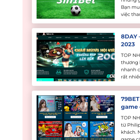
Bạn muố
việc th
Việt […]
8DAY –
2023
TOP NHÀ
thương h
nhanh c
rất nhiề
79BET 
game c
TOP NHÀ
từ Phil
khách. 
game cá