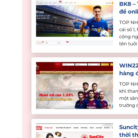
BK8 – 
đề onl
TOP NHÀ
cái số 1
công ng
tên tuổ
WIN225
hàng 
TOP NHÀ
khi tha
một sân 
trường đ
Suncit
thời t