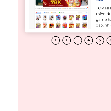
TOP NHÀ
thiên đ
game ha
đáo, nh
mắt […]
1
…
4
5