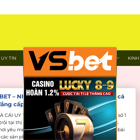
×
 UY TÍN
LÔ ĐỀ
TOP NHÀ CÁI
HƯỚNG DẪN
KINH
ET – Nhà cái uy tín cung cấp sản phẩm cá
ẳng cấp thứ thiệt
 CÁI UY TÍN SỐ 1 VIỆT NAM OPPA BET là nhà cái số 1
trội tại thị trường Việt Nam và một số khu vực khác.
hơi yêu mến OPPA BET vì nhà cái này có sự đầu tư bài
 các sản phẩm cá cược và chương trình […]