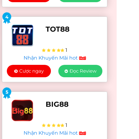
4
TOT88
1
Nhận Khuyến Mãi hot
Cược ngay
Đọc Review
5
BIG88
1
Nhận Khuyến Mãi hot