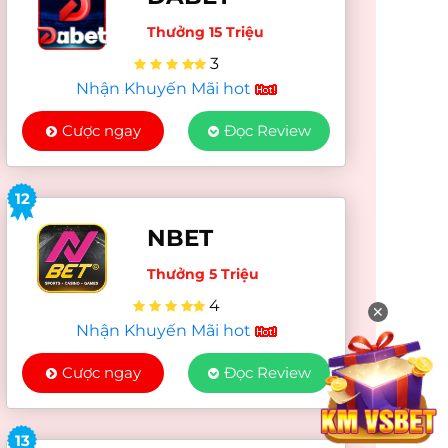
Thưởng 15 Triệu
3
Nhận Khuyến Mãi hot
Cược ngay
Đọc Review
12
NBET
Thưởng 5 Triệu
4
✕
Nhận Khuyến Mãi hot
Cược ngay
Đọc Review
13