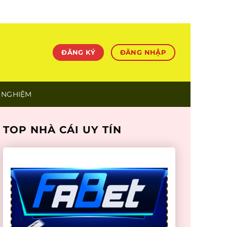
ĐĂNG KÝ
ĐĂNG NHẬP
 NGHIỆM
TOP NHÀ CÁI UY TÍN