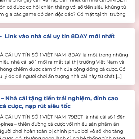
n có được cơ hội chiến thắng với số tiền siêu khủng từ
am gia các game đỏ đen độc đáo? Có mặt tại thị trường
 Link vào nhà cái uy tín 8DAY mới nhất
 CÁI UY TÍN SỐ 1 VIỆT NAM 8DAY là một trong những
iệu nhà cái số 1 mới ra mắt tại thị trường Việt Nam và
hóng chiếm được cảm tình của cộng đồng cá cược. Có
u lý do để người chơi ấn tượng nhà cái này từ chất […]
– Nhà cái tặng tiền trải nghiệm, đỉnh cao
á cược, nạp rút siêu tốc
 CÁI UY TÍN SỐ 1 VIỆT NAM 79BET là nhà cái số 1 đến
ippines – thiên đường cá cược với nhiều sản phẩm ăn
Người chơi hoàn toàn bị chinh phục bởi vô số kho tàng
 cược, đổi thưởng ngon lành cùng hệ thống tính năng