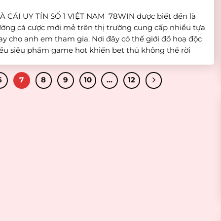
 CÁI UY TÍN SỐ 1 VIỆT NAM 78WIN được biết đến là
ường cá cược mới mẻ trên thị trường cung cấp nhiều tựa
y cho anh em tham gia. Nơi đây có thế giới đồ hoạ độc
iều siêu phẩm game hot khiến bet thủ không thể rời
6
7
8
9
10
…
12