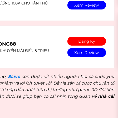
HƯỞNG 100K CHO TÂN THỦ
Xem Review
Đăng Ký
ONG88
 KHUYẾN MÃI ĐẾN 8 TRIỆU
Xem Review
háp,
8Live
còn được rất nhiều người chơi cá cược yêu
iệm và lợi ích tuyệt vời. Đây là sân cá cược chuyên tổ
i trí hấp dẫn nhất trên thị trường như game 3D đổi tiền
n bên dưới sẽ giúp bạn có cái nhìn tổng quan về
nhà cái