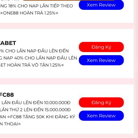
Xem Review
NG 18% CHO NẠP LẦN TIẾP THEO
Đ ⭐ONE88 HOÀN TRẢ 1.25%⭐
FABET
Đăng Ký
0% CHO LẦN NẠP ĐẦU LÊN ĐẾN
G NẠP 40% CHO LẦN NẠP ĐẦU LÊN
Xem Review
BET HOÀN TRẢ VÔ TẬN 1.25%⭐
FC88
Đăng Ký
LẦN ĐẦU LÊN ĐẾN 10.000.000Đ
ẦN THỨ 2 LÊN ĐẾN 15.000.000Đ
Xem Review
ẠN ⭐FC88 TẶNG 50K KHI ĐĂNG KÝ
N THOẠI⭐