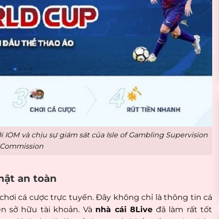
IOM và chịu sự giám sát của Isle of Gambling Supervision
Commission
mật an toàn
chơi cá cược trực tuyến. Đây không chỉ là thông tin cá
yền sở hữu tài khoản. Và
nhà cái 8Live
đã làm rất tốt