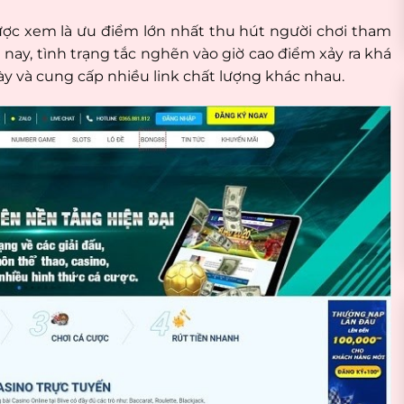
ợc xem là ưu điểm lớn nhất thu hút người chơi tham
 nay, tình trạng tắc nghẽn vào giờ cao điểm xảy ra khá
ày và cung cấp nhiều link chất lượng khác nhau.