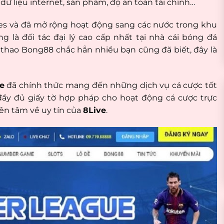
dữ liệu internet, sản phẩm, độ an toàn tài chính…
ines và đã mở rộng hoạt động sang các nước trong khu
g là đối tác đại lý cao cấp nhất tại nhà cái bóng đá
ể thao Bong88 chắc hẳn nhiều bạn cũng đã biết, đây là
e
đã chính thức mang đến những dịch vụ cá cược tốt
ó đầy đủ giấy tờ hợp pháp cho hoạt động cá cược trực
yên tâm về uy tín của
8Live
.