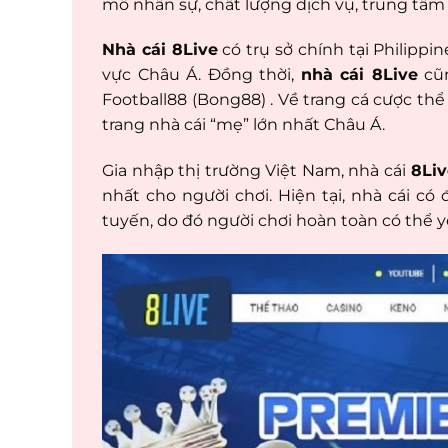
mô nhân sự, chất lượng dịch vụ, trung tâm 
Nhà cái 8Live
có trụ sở chính tại Philipp
vực Châu Á. Đồng thời,
nhà cái 8Live
cũn
Football88 (Bong88) . Về trang cá cược th
trang nhà cái “mẹ” lớn nhất Châu Á.
Gia nhập thị trường Việt Nam, nhà cái
8Liv
nhất cho người chơi. Hiện tại, nhà cái c
tuyến, do đó người chơi hoàn toàn có thể 