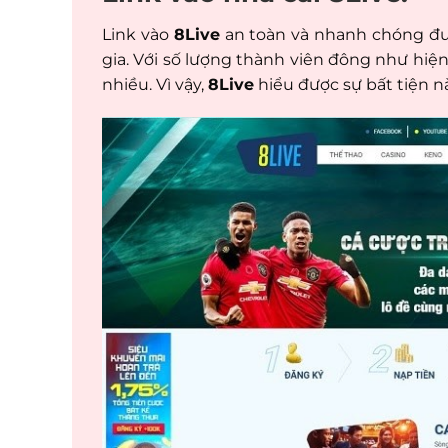
Link vào
8Live
an toàn và nhanh chóng đư
gia. Với số lượng thành viên đông như hiện
nhiều. Vì vậy,
8Live
hiểu được sự bất tiện n