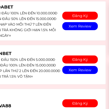
DABET
ĐẦU 100% LÊN ĐẾN 10.000.000Đ
Đăng Ký
ĐẦU 50% LÊN ĐẾN 15.000.000Đ
ẠP VÀO MỖI THỨ 7 LÊN ĐẾN
Xem Review
 TRẢ KHÔNG GIỚI HẠN 1.5% MỖI
NGÀY⭐
NBET
Đăng Ký
ĐẦU 150% LÊN ĐẾN 5.000.000Đ
ẦU 100% LÊN ĐẾN 15.000.000Đ
Xem Review
 LẦN THỨ 2 LÊN ĐẾN 20.000.000Đ
TRẢ 1.5% VÔ TẬN⭐
Đăng Ký
VA88