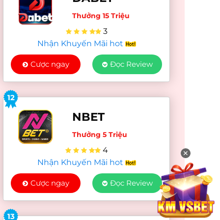
Thưởng 15 Triệu
3
Nhận Khuyến Mãi hot
Cược ngay
Đọc Review
12
NBET
Thưởng 5 Triệu
4
✕
Nhận Khuyến Mãi hot
Cược ngay
Đọc Review
13