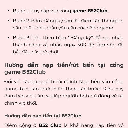
Bước 1: Truy cập vào cổng
game B52Club
.
Bước 2: Bấm Đăng ký sau đó điền các thông tin
cần thiết theo mẫu yêu cầu của cổng game.
Bước 3: Tiếp theo bấm “ Đăng ký” để xác nhận
thành công và nhận ngay 50K để làm vốn để
bắt đầu các trò chơi.
Hướng dẫn nạp tiền/rút tiền tại cổng
game B52Club
Đối với các giao dịch tài chính Nạp tiền vào cổng
game bạn cần thực hiện theo các bước. Điều này
đảm bảo an toàn và giúp người chơi chủ động về tài
chính kịp thời.
Hướng dẫn nạp tiền tại B52Club
Điểm cộng ở
B52 Club
là khả năng nạp tiền vô