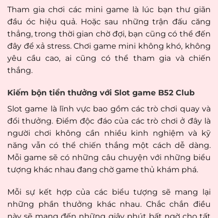
Tham gia chơi các mini game là lúc bạn thư giãn
đầu óc hiệu quả. Hoặc sau những trận đấu căng
thẳng, trong thời gian chờ đợi, bạn cũng có thể đến
đây để xả stress. Chơi game mini không khó, không
yêu cầu cao, ai cũng có thể tham gia và chiến
thắng.
Kiếm bộn tiền thưởng với Slot game B52 Club
Slot game là lĩnh vực bao gồm các trò chơi quay và
đổi thưởng. Điểm độc đáo của các trò chơi ở đây là
người chơi không cần nhiều kinh nghiệm và kỹ
năng vẫn có thể chiến thắng một cách dễ dàng.
Mỗi game sẽ có những câu chuyện với những biểu
tượng khác nhau đang chờ game thủ khám phá.
Mỗi sự kết hợp của các biểu tượng sẽ mang lại
những phần thưởng khác nhau. Chắc chắn điều
này sẽ mang đến những giây phút bất ngờ cho tất