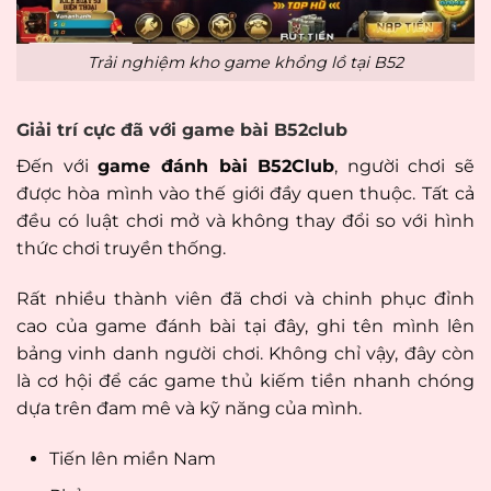
Trải nghiệm kho game khổng lồ tại B52
Giải trí cực đã với game bài B52club
Đến với
game đánh bài B52Club
, người chơi sẽ
được hòa mình vào thế giới đầy quen thuộc. Tất cả
đều có luật chơi mở và không thay đổi so với hình
thức chơi truyền thống.
Rất nhiều thành viên đã chơi và chinh phục đỉnh
cao của game đánh bài tại đây, ghi tên mình lên
bảng vinh danh người chơi. Không chỉ vậy, đây còn
là cơ hội để các game thủ kiếm tiền nhanh chóng
dựa trên đam mê và kỹ năng của mình.
Tiến lên miền Nam