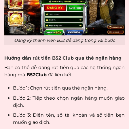
Đăng ký thành viên B52 dễ dàng trong vài bước
Hướng dẫn rút tiền B52 Club qua thẻ ngân hàng
Bạn có thể dễ dàng rút tiền qua các hệ thống ngân
hàng mà
B52Club
đã liên kết:
Bước 1: Chọn rút tiền qua thẻ ngân hàng.
Bước 2: Tiếp theo chọn ngân hàng muốn giao
dịch.
Bước 3: Điền tên, số tài khoản và số tiền bạn
muốn giao dịch.