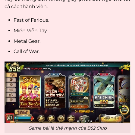
cả các thành viên.
Fast of Farious.
Miền Viễn Tây.
Metal Gear.
Call of War.
Game bài là thế mạnh của B52 Club