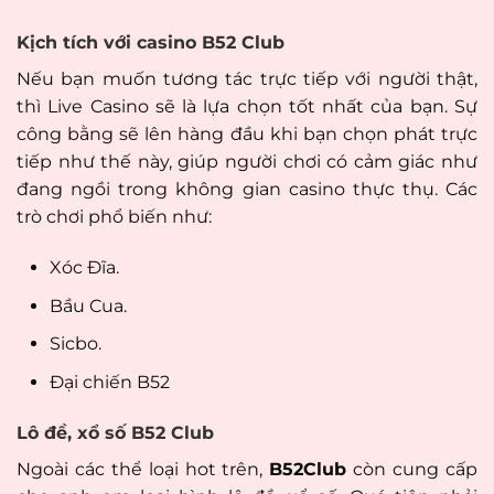
Kịch tích với casino B52 Club
Nếu bạn muốn tương tác trực tiếp với người thật,
thì Live Casino sẽ là lựa chọn tốt nhất của bạn. Sự
công bằng sẽ lên hàng đầu khi bạn chọn phát trực
tiếp như thế này, giúp người chơi có cảm giác như
đang ngồi trong không gian casino thực thụ. Các
trò chơi phổ biến như:
Xóc Đĩa.
Bầu Cua.
Sicbo.
Đại chiến B52
Lô đề, xổ số B52 Club
Ngoài các thể loại hot trên,
B52Club
còn cung cấp