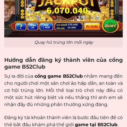
Quay hũ trúng lớn mỗi ngày
Hướng dẫn đăng ký thành viên của cổng
game B52Club
Sự ra đời của
cổng game B52Club
nhằm mang đến
cho người chơi một sân chơi ảo hấp dẫn, an toàn và
cơ hội trúng lớn. Mỗi thể loại trò chơi này đều có
một sức hút riêng biệt và nếu thắng thì anh em sẽ
nhận đầy đủ những phần thưởng xứng đáng.
Đăng ký tài khoản thành viên là bước đầu tiên để có
thể bắt đầu khám phá thế giới
game tại B52Club
.