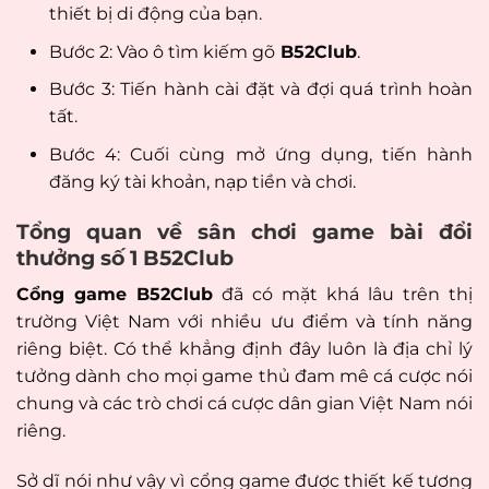
thiết bị di động của bạn.
Bước 2: Vào ô tìm kiếm gõ
B52Club
.
Bước 3: Tiến hành cài đặt và đợi quá trình hoàn
tất.
Bước 4: Cuối cùng mở ứng dụng, tiến hành
đăng ký tài khoản, nạp tiền và chơi.
Tổng quan về sân chơi game bài đổi
thưởng số 1 B52Club
Cổng game B52Club
đã có mặt khá lâu trên thị
trường Việt Nam với nhiều ưu điểm và tính năng
riêng biệt. Có thể khẳng định đây luôn là địa chỉ lý
tưởng dành cho mọi game thủ đam mê cá cược nói
chung và các trò chơi cá cược dân gian Việt Nam nói
riêng.
Sở dĩ nói như vậy vì cổng game được thiết kế tương