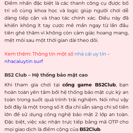
Điểm nhấn đặc biệt là các thanh công cụ được bố
trí vô cùng khoa học và logic giúp người chơi dễ
dàng tiếp cận và thao tác chính xác. Điều này đã
khiến không ít tay cược mê mẩn ngay từ lần đầu
tiên ghé thăm vì không còn cảm giác hoang mang,
mệt mỏi sau một thời gian dài theo dõi.
Xem thêm: Thông tin một số
nhà cái uy tín
–
nhacaiuytin surf
B52 Club – Hệ thống bảo mật cao
Khi tham gia chơi tại
cổng game B52Club
, bạn
hoàn toàn yên tâm bởi hệ thống bảo mật cực kỳ an
toàn trong suốt quá trình trải nghiệm. Nói như vậy
bởi đây là một trong số ít địa chỉ sẵn sàng chi số tiền
lớn để sử dụng công nghệ bảo mật 2 lớp an toàn.
Đặc biệt, việc xác nhận trực tiếp bằng mã OTP cho
mọi giao dịch là điểm cộng của
B52Club
.