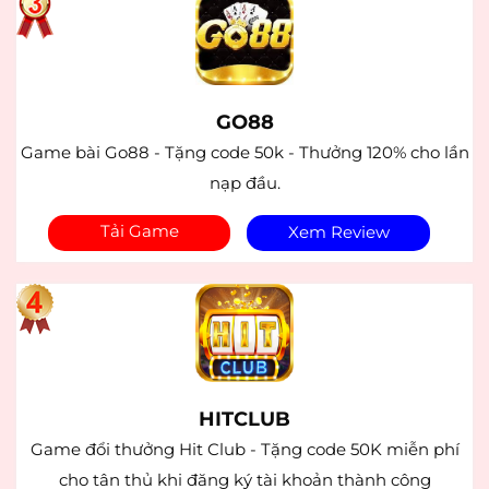
GO88
Game bài Go88 - Tặng code 50k - Thưởng 120% cho lần
nạp đầu.
Tải Game
Xem Review
HITCLUB
Game đổi thưởng Hit Club - Tặng code 50K miễn phí
cho tân thủ khi đăng ký tài khoản thành công