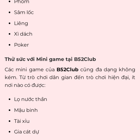
Phỏm
Sâm lốc
Liêng
Xì dách
Poker
Thử sức với Mini game tại B52Club
Các mini game của
B52Club
cũng đa dạng không
kém. Từ trò chơi dân gian đến trò chơi hiện đại, ít
nơi nào có được:
Lọ nước thần
Mậu binh
Tài xỉu
Gia cát dự