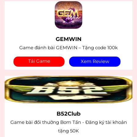
GEMWIN
Game đánh bài GEMWIN – Tặng code 100k
Tải Game
Xem Review
B52Club
Game bài đổi thưởng Bom Tấn - Đăng ký tài khoản
tặng 50K