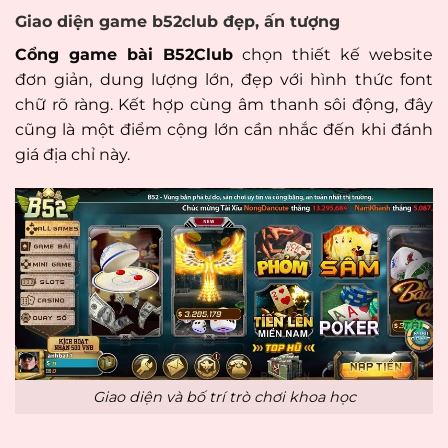
Giao diện game b52club đẹp, ấn tượng
Cổng game bài B52Club
chọn thiết kế website
đơn giản, dung lượng lớn, đẹp với hình thức font
chữ rõ ràng. Kết hợp cùng âm thanh sôi động, đây
cũng là một điểm cộng lớn cần nhắc đến khi đánh
giá địa chỉ này.
Giao diện và bố trí trò chơi khoa học