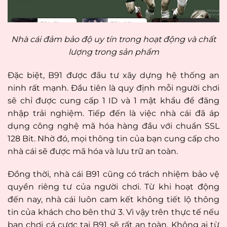
Nhà cái đảm bảo độ uy tín trong hoạt động và chất
lượng trong sản phẩm
Đặc biệt, B91 được đầu tư xây dựng hệ thống an
ninh rất mạnh. Đầu tiên là quy định mỗi người chơi
sẽ chỉ được cung cấp 1 ID và 1 mật khẩu để đăng
nhập trải nghiệm. Tiếp đến là việc nhà cái đã áp
dụng công nghệ mã hóa hàng đầu với chuẩn SSL
128 Bit. Nhờ đó, mọi thông tin của bạn cung cấp cho
nhà cái sẽ được mã hóa và lưu trữ an toàn.
Đồng thời, nhà cái B91 cũng có trách nhiệm bảo vệ
quyền riêng tư của người chơi. Từ khi hoạt động
đến nay, nhà cái luôn cam kết không tiết lộ thông
tin của khách cho bên thứ 3. Vì vậy trên thực tế nếu
bạn chơi cá cược tại B91 sẽ rất an toàn. Không ai từ