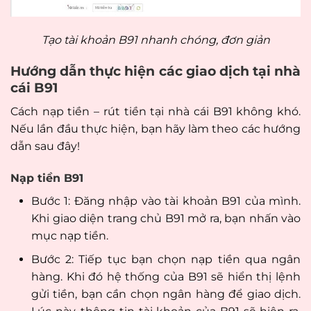
Tạo tài khoản B91 nhanh chóng, đơn giản
Hướng dẫn thực hiện các giao dịch tại nhà
cái B91
Cách nạp tiền – rút tiền tại nhà cái B91 không khó.
Nếu lần đầu thực hiện, bạn hãy làm theo các hướng
dẫn sau đây!
Nạp tiền B91
Bước 1: Đăng nhập vào tài khoản B91 của mình.
Khi giao diện trang chủ B91 mở ra, bạn nhấn vào
mục nạp tiền.
Bước 2: Tiếp tục bạn chọn nạp tiền qua ngân
hàng. Khi đó hệ thống của B91 sẽ hiển thị lệnh
gửi tiền, bạn cần chọn ngân hàng để giao dịch.