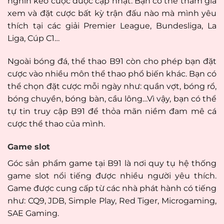
nghìn kèo cược được cập nhật. Bạn có thể tham gia
xem và đặt cược bất kỳ trận đấu nào mà mình yêu
thích tại các giải Premier League, Bundesliga, La
Liga, Cúp C1…
Ngoài bóng đá, thể thao B91 còn cho phép bạn đặt
cược vào nhiều môn thể thao phổ biến khác. Bạn có
thể chọn đặt cược mỗi ngày như: quần vợt, bóng rổ,
bóng chuyền, bóng bàn, cầu lông…Vì vậy, bạn có thể
tự tin truy cập B91 để thỏa mãn niềm đam mê cá
cược thể thao của mình.
Game slot
Góc sản phẩm game tại B91 là nơi quy tụ hệ thống
game slot nổi tiếng được nhiều người yêu thích.
Game được cung cấp từ các nhà phát hành có tiếng
như: CQ9, JDB, Simple Play, Red Tiger, Microgaming,
SAE Gaming.