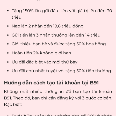
Tặng 150% lần gửi đầu tiên với giá trị lên đến 30
triệu
Nạp lần 2 nhận đến 19,6 triệu đồng
Gửi tiền lần 3 nhận thưởng lên đến 14 triệu
Giới thiệu bạn bè và được tặng 50% hoa hồng
Hoàn tiền 2% không giới hạn
Ưu đãi đặc biệt vào mỗi thứ bảy
Ưu đãi chủ nhật tuyệt vời tặng 50% tiền thưởng
Hướng dẫn cách tạo tài khoản tại B91
Không mất nhiều thời gian để bạn tạo tài khoản
B91. Theo đó, bạn chỉ cần đăng ký với 3 bước cơ bản.
Đặc biệt: