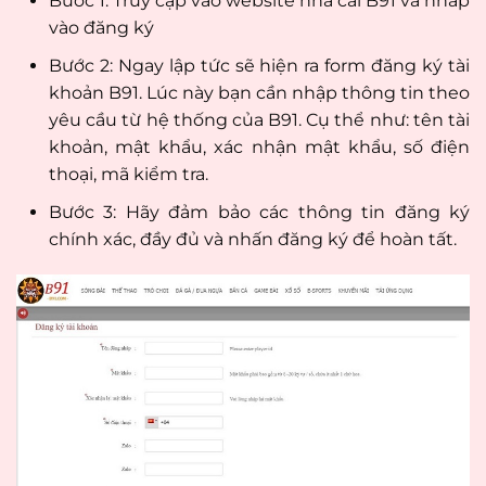
Bước 1: Truy cập vào website nhà cái B91 và nhấp
vào đăng ký
Bước 2: Ngay lập tức sẽ hiện ra form đăng ký tài
khoản B91. Lúc này bạn cần nhập thông tin theo
yêu cầu từ hệ thống của B91. Cụ thể như: tên tài
khoản, mật khẩu, xác nhận mật khẩu, số điện
thoại, mã kiểm tra.
Bước 3: Hãy đảm bảo các thông tin đăng ký
chính xác, đầy đủ và nhấn đăng ký để hoàn tất.