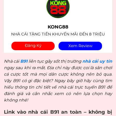
KONG88
NHÀ CÁI TẶNG TIỀN KHUYẾN MÃI ĐẾN 8 TRIỆU
Đăng Ký
Xem Review
Nhà cái
B91
liên tục gây sốt thị trường
nhà cái uy tín
ngay sau khi ra mắt. Địa chỉ này được coi là sân chơi
cá cược tốt mà mọi dân cược không nên bỏ qua.
Vậy B91 có gì đặc biệt? Ngay bây giờ hãy cùng tìm
hiểu thông tin chi tiết về nhà cái trực tuyến B91 để
đánh giá và cân nhắc xem có nên lựa chọn hay
không nhé!
Link vào nhà cái B91 an toàn – không bị