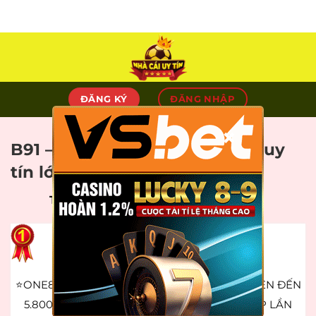
Skip
to
content
ĐĂNG KÝ
ĐĂNG NHẬP
×
B91 – Ưu thế của một nhà cái uy
tín lớn mạnh toàn cầu
TOP NHÀ CÁI UY TÍN SỐ 1 VIỆT NAM
ONE88
⭐ONE88 THƯỞNG 150% CHO NẠP LẦN ĐẦU LÊN ĐẾN
5.800.000Đ ⭐ONE88 THƯỞNG 118% CHO NẠP LẦN