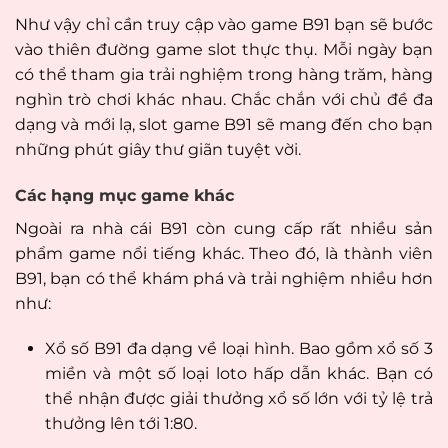
Như vậy chỉ cần truy cập vào game B91 bạn sẽ bước
vào thiên đường game slot thực thụ. Mỗi ngày bạn
có thể tham gia trải nghiệm trong hàng trăm, hàng
nghìn trò chơi khác nhau. Chắc chắn với chủ đề đa
dạng và mới lạ, slot game B91 sẽ mang đến cho bạn
những phút giây thư giãn tuyệt vời.
Các hạng mục game khác
Ngoài ra nhà cái B91 còn cung cấp rất nhiều sản
phẩm game nổi tiếng khác. Theo đó, là thành viên
B91, bạn có thể khám phá và trải nghiệm nhiều hơn
như:
Xổ số B91 đa dạng về loại hình. Bao gồm xổ số 3
miền và một số loại loto hấp dẫn khác. Bạn có
thể nhận được giải thưởng xổ số lớn với tỷ lệ trả
thưởng lên tới 1:80.