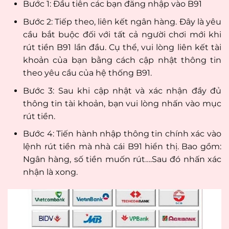
Bước 1: Đầu tiên các bạn đăng nhập vào B91
Bước 2: Tiếp theo, liên kết ngân hàng. Đây là yêu
cầu bắt buộc đối với tất cả người chơi mới khi
rút tiền B91 lần đầu. Cụ thể, vui lòng liên kết tài
khoản của bạn bằng cách cập nhật thông tin
theo yêu cầu của hệ thống B91.
Bước 3: Sau khi cập nhật và xác nhận đầy đủ
thông tin tài khoản, bạn vui lòng nhấn vào mục
rút tiền.
Bước 4: Tiến hành nhập thông tin chính xác vào
lệnh rút tiền mà nhà cái B91 hiển thị. Bao gồm:
Ngân hàng, số tiền muốn rút….Sau đó nhấn xác
nhận là xong.