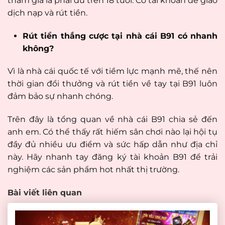
tham gia là phải đủ trên 18 tuổi. Có tài khoản để giao
dịch nạp và rút tiền.
Rút tiền thắng cược tại nhà cái B91 có nhanh
không?
Vì là nhà cái quốc tế với tiềm lực mạnh mẽ, thế nên
thời gian đổi thưởng và rút tiền về tay tại B91 luôn
đảm bảo sự nhanh chóng.
Trên đây là tổng quan về nhà cái B91 chia sẻ đến
anh em. Có thể thấy rất hiếm sân chơi nào lại hội tụ
đầy đủ nhiều ưu điểm và sức hấp dẫn như địa chỉ
này. Hãy nhanh tay đăng ký tài khoản B91 để trải
nghiệm các sản phẩm hot nhất thị trường.
Bài viết liên quan