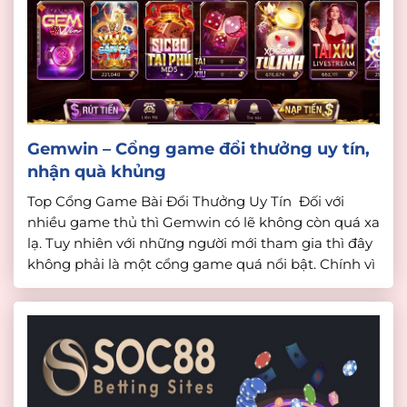
Gemwin – Cổng game đổi thưởng uy tín,
nhận quà khủng
Top Cổng Game Bài Đổi Thưởng Uy Tín Đối với
nhiều game thủ thì Gemwin có lẽ không còn quá xa
lạ. Tuy nhiên với những người mới tham gia thì đây
không phải là một cổng game quá nổi bật. Chính vì
vậy, dưới đây, nhà cái uy tín sẽ tiến hành đánh giá và
[…]