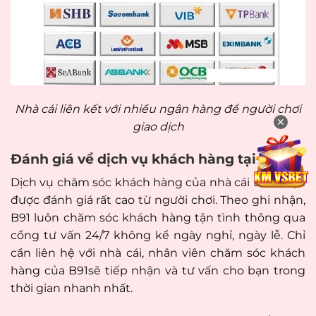
Nhà cái liên kết với nhiều ngân hàng để người chơi
✕
giao dịch
Đánh giá về dịch vụ khách hàng tại B91
Dịch vụ chăm sóc khách hàng của nhà cái B91 nhận
được đánh giá rất cao từ người chơi. Theo ghi nhận,
B91 luôn chăm sóc khách hàng tận tình thông qua
cổng tư vấn 24/7 không kể ngày nghỉ, ngày lễ. Chỉ
cần liên hệ với nhà cái, nhân viên chăm sóc khách
hàng của B91sẽ tiếp nhận và tư vấn cho bạn trong
thời gian nhanh nhất.