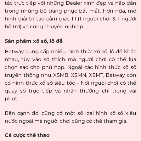
tác trực tiếp với những Dealer xinh đẹp và hấp dẫn
trong những bộ trang phục bắt mắt. Hơn nữa, mô
hình giải trí tạo cảm giác 1:1 (1 người chơi & 1 người
hỗ trợ) vô cùng chuyên nghiệp.
Sản phẩm xổ số, lô đề
Betway cung cấp nhiều hình thức xổ số, lô đề khác
nhau, tùy vào sở thích mà người chơi có thể lựa
chọn sao cho phù hợp. Ngoài các hình thức xổ số
truyền thống như XSMB, XSMN, XSMT, Betway còn
có hình thức xổ số siêu tốc – Nơi người chơi có thể
quay số trực tiếp và nhận thưởng chỉ trong vài
phút.
Bên cạnh đó, cũng có một số loại hình xổ số kiểu
nước ngoài mà người chơi cũng có thể tham gia.
Cá cược thể thao