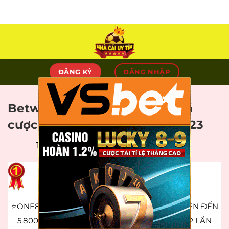
Skip
to
content
ĐĂNG KÝ
ĐĂNG NHẬP
×
Betway – Nhà cái tặng tiền cá
cược trực tuyến chất nhất 2023
TOP NHÀ CÁI UY TÍN SỐ 1 VIỆT NAM
ONE88
⭐ONE88 THƯỞNG 150% CHO NẠP LẦN ĐẦU LÊN ĐẾN
5.800.000Đ ⭐ONE88 THƯỞNG 118% CHO NẠP LẦN