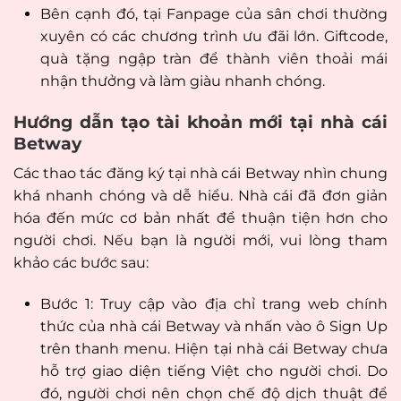
Bên cạnh đó, tại Fanpage của sân chơi thường
xuyên có các chương trình ưu đãi lớn. Giftcode,
quà tặng ngập tràn để thành viên thoải mái
nhận thưởng và làm giàu nhanh chóng.
Hướng dẫn tạo tài khoản mới tại nhà cái
Betway
Các thao tác đăng ký tại nhà cái Betway nhìn chung
khá nhanh chóng và dễ hiểu. Nhà cái đã đơn giản
hóa đến mức cơ bản nhất để thuận tiện hơn cho
người chơi. Nếu bạn là người mới, vui lòng tham
khảo các bước sau:
Bước 1: Truy cập vào địa chỉ trang web chính
thức của nhà cái Betway và nhấn vào ô Sign Up
trên thanh menu. Hiện tại nhà cái Betway chưa
hỗ trợ giao diện tiếng Việt cho người chơi. Do
đó, người chơi nên chọn chế độ dịch thuật để