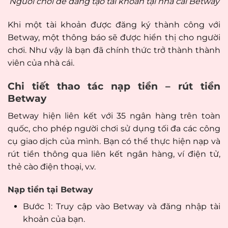
Người chơi dễ dàng tạo tài khoản tại nhà cái Betway
Khi một tài khoản được đăng ký thành công với
Betway, một thông báo sẽ được hiển thị cho người
chơi. Như vậy là bạn đã chính thức trở thành thành
viên của nhà cái.
Chi tiết thao tác nạp tiền – rút tiền
Betway
Betway hiện liên kết với 35 ngân hàng trên toàn
quốc, cho phép người chơi sử dụng tối đa các công
cụ giao dịch của mình. Bạn có thể thực hiện nạp và
rút tiền thông qua liên kết ngân hàng, ví điện tử,
thẻ cào điện thoại, v.v.
Nạp tiền tại Betway
Bước 1: Truy cập vào Betway và đăng nhập tài
khoản của bạn.