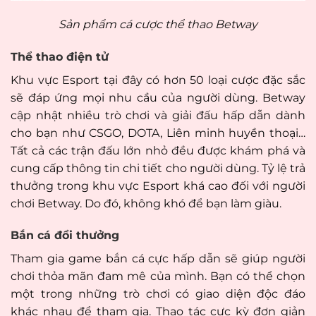
Sản phẩm cá cược thể thao Betway
Thể thao điện tử
Khu vực Esport tại đây có hơn 50 loại cược đặc sắc
sẽ đáp ứng mọi nhu cầu của người dùng. Betway
cập nhật nhiều trò chơi và giải đấu hấp dẫn dành
cho bạn như CSGO, DOTA, Liên minh huyền thoại…
Tất cả các trận đấu lớn nhỏ đều được khám phá và
cung cấp thông tin chi tiết cho người dùng. Tỷ lệ trả
thưởng trong khu vực Esport khá cao đối với người
chơi Betway. Do đó, không khó để bạn làm giàu.
Bắn cá đổi thưởng
Tham gia game bắn cá cực hấp dẫn sẽ giúp người
chơi thỏa mãn đam mê của mình. Bạn có thể chọn
một trong những trò chơi có giao diện độc đáo
khác nhau để tham gia. Thao tác cực kỳ đơn giản