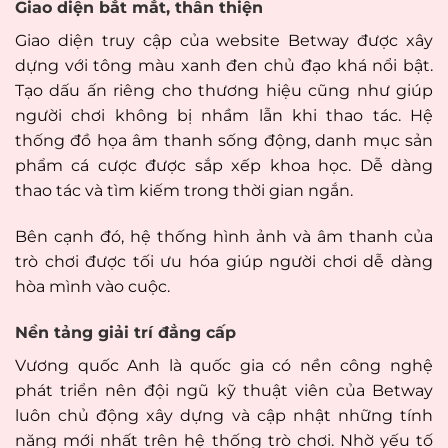
Giao diện bắt mắt, thân thiện
Giao diện truy cập của website Betway được xây
dựng với tông màu xanh đen chủ đạo khá nổi bật.
Tạo dấu ấn riêng cho thương hiệu cũng như giúp
người chơi không bị nhầm lẫn khi thao tác. Hệ
thống đồ họa âm thanh sống động, danh mục sản
phẩm cá cược được sắp xếp khoa học. Dễ dàng
thao tác và tìm kiếm trong thời gian ngắn.
Bên cạnh đó, hệ thống hình ảnh và âm thanh của
trò chơi được tối ưu hóa giúp người chơi dễ dàng
hòa mình vào cuộc.
Nền tảng giải trí đẳng cấp
Vương quốc Anh là quốc gia có nền công nghệ
phát triển nên đội ngũ kỹ thuật viên của Betway
luôn chủ động xây dựng và cập nhật những tính
năng mới nhất trên hệ thống trò chơi. Nhờ yếu tố