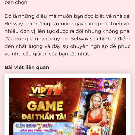
bạn chọn.
Đó là những điều mà muốn bạn đọc biết về nhà cái
Betway. Thị trường cá cược ngày càng phát triển với
nhiều đơn vị liên tục được ra đời nhưng không phải
đâu cũng là nhà cái uy tín. Betway sẽ chính là điểm
đến chất lượng và đầy sự chuyên nghiệp để phục
vụ nhu cầu giải trí của bạn tốt nhất.
Bài viết liên quan