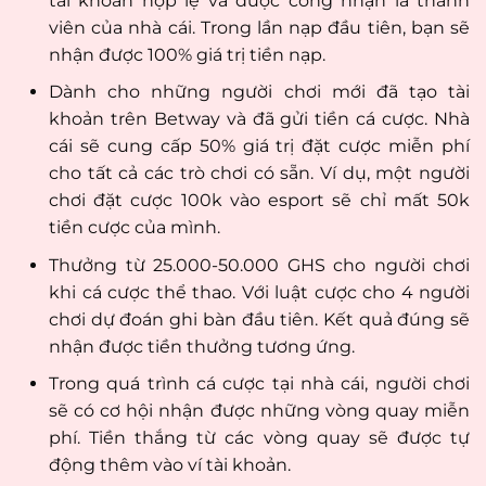
tài khoản hợp lệ và được công nhận là thành
viên của nhà cái. Trong lần nạp đầu tiên, bạn sẽ
nhận được 100% giá trị tiền nạp.
Dành cho những người chơi mới đã tạo tài
khoản trên Betway và đã gửi tiền cá cược. Nhà
cái sẽ cung cấp 50% giá trị đặt cược miễn phí
cho tất cả các trò chơi có sẵn. Ví dụ, một người
chơi đặt cược 100k vào esport sẽ chỉ mất 50k
tiền cược của mình.
Thưởng từ 25.000-50.000 GHS cho người chơi
khi cá cược thể thao. Với luật cược cho 4 người
chơi dự đoán ghi bàn đầu tiên. Kết quả đúng sẽ
nhận được tiền thưởng tương ứng.
Trong quá trình cá cược tại nhà cái, người chơi
sẽ có cơ hội nhận được những vòng quay miễn
phí. Tiền thắng từ các vòng quay sẽ được tự
động thêm vào ví tài khoản.