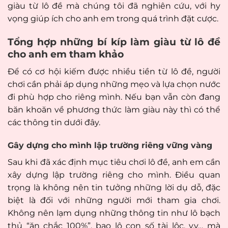
giàu từ lô đề mà chúng tôi đã nghiên cứu, với hy
vọng giúp ích cho anh em trong quá trình đặt cược.
Tổng hợp những bí kíp làm giàu từ lô đề
cho anh em tham khảo
Để có cơ hội kiếm được nhiều tiền từ lô đề, người
chơi cần phải áp dụng những mẹo và lựa chọn nước
đi phù hợp cho riêng mình. Nếu bạn vẫn còn đang
băn khoăn về phương thức làm giàu này thì có thể
các thông tin dưới đây.
Gây dựng cho mình lập trường riêng vững vàng
Sau khi đã xác định mục tiêu chơi lô đề, anh em cần
xây dựng lập trường riêng cho mình. Điều quan
trọng là không nên tin tưởng những lời dụ dỗ, đặc
biệt là đối với những người mới tham gia chơi.
Không nên lạm dụng những thông tin như lô bạch
thủ “ăn chắc 100%”, bao lô con số tài lộc, v.v… mà