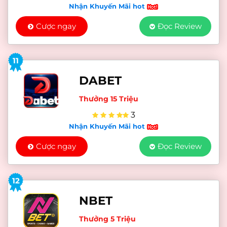
Nhận Khuyến Mãi hot
Cược ngay
Đọc Review
11
DABET
Thưởng 15 Triệu
3
Nhận Khuyến Mãi hot
Cược ngay
Đọc Review
12
NBET
Thưởng 5 Triệu