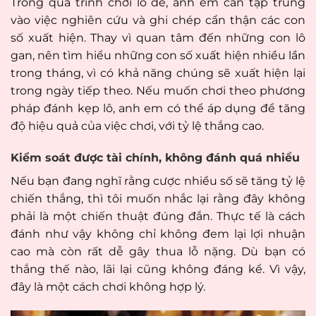
Trong quá trình chơi lô đề, anh em cần tập trung
vào việc nghiên cứu và ghi chép cẩn thận các con
số xuất hiện. Thay vì quan tâm đến những con lô
gan, nên tìm hiểu những con số xuất hiện nhiều lần
trong tháng, vì có khả năng chúng sẽ xuất hiện lại
trong ngày tiếp theo. Nếu muốn chơi theo phương
pháp đánh kẹp lô, anh em có thể áp dụng để tăng
độ hiệu quả của việc chơi, với tỷ lệ thắng cao.
Kiểm soát được tài chính, không đánh quá nhiều
Nếu bạn đang nghĩ rằng cược nhiều số sẽ tăng tỷ lệ
chiến thắng, thì tôi muốn nhắc lại rằng đây không
phải là một chiến thuật đúng đắn. Thực tế là cách
đánh như vậy không chỉ không đem lại lợi nhuận
cao mà còn rất dễ gây thua lỗ nặng. Dù bạn có
thắng thế nào, lãi lại cũng không đáng kể. Vì vậy,
đây là một cách chơi không hợp lý.