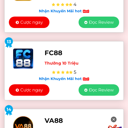
4
Nhận Khuyến Mãi hot
Cược ngay
Đọc Review
13
FC88
Thưởng 10 Triệu
5
Nhận Khuyến Mãi hot
Cược ngay
Đọc Review
14
VA88
✕