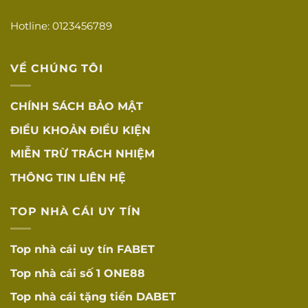
Hotline: 0123456789
VỀ CHÚNG TÔI
CHÍNH SÁCH BẢO MẬT
ĐIỀU KHOẢN ĐIỀU KIỆN
MIỄN TRỪ TRÁCH NHIỆM
THÔNG TIN LIÊN HỆ
TOP NHÀ CÁI UY TÍN
Top nhà cái uy tín
FABET
Top nhà cái số 1
ONE88
Top nhà cái tặng tiền
DABET