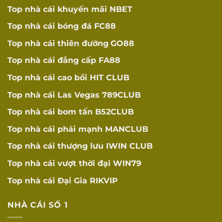
Top nhà cái khuyến mãi
NBET
Top nhà cái bóng đá
FC88
Top nhà cái thiên đường
GO88
Top nhà cái đẳng cấp
FA88
Top nhà cái cao bồi
HIT CLUB
Top nhà cái Las Vegas
789CLUB
Top nhà cái bom tấn
B52CLUB
Top nhà cái phái mạnh
MANCLUB
Top nhà cái thượng lưu
IWIN CLUB
Top nhà cái vượt thời đại
WIN79
Top nhà cái Đại Gia
RIKVIP
NHÀ CÁI SỐ 1