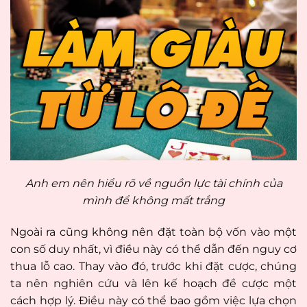
Anh em nên hiểu rõ về nguồn lực tài chính của
mình để không mất trắng
Ngoài ra cũng không nên đặt toàn bộ vốn vào một
con số duy nhất, vì điều này có thể dẫn đến nguy cơ
thua lỗ cao. Thay vào đó, trước khi đặt cược, chúng
ta nên nghiên cứu và lên kế hoạch đề cược một
cách hợp lý. Điều này có thể bao gồm việc lựa chọn