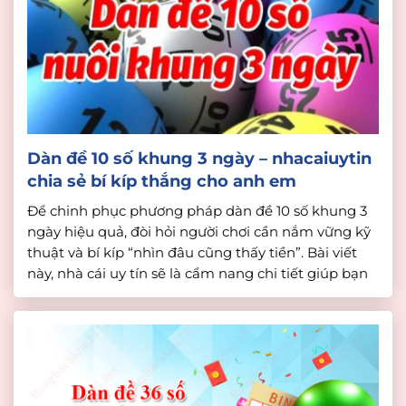
Dàn đề 10 số khung 3 ngày – nhacaiuytin
chia sẻ bí kíp thắng cho anh em
Để chinh phục phương pháp dàn đề 10 số khung 3
ngày hiệu quả, đòi hỏi người chơi cần nắm vững kỹ
thuật và bí kíp “nhìn đâu cũng thấy tiền”. Bài viết
này, nhà cái uy tín sẽ là cẩm nang chi tiết giúp bạn
giải mã bí ẩn đằng sau dàn đề 10 số […]