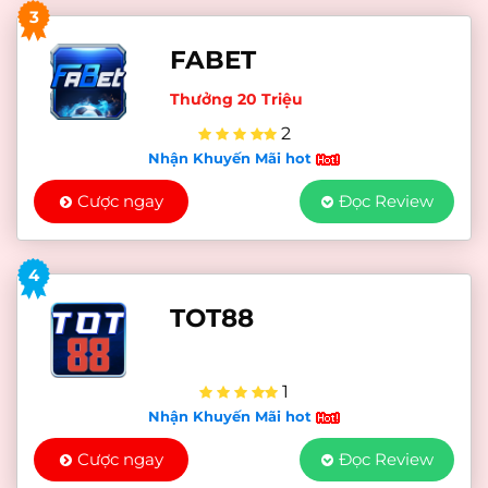
3
FABET
Thưởng 20 Triệu
2
Nhận Khuyến Mãi hot
Cược ngay
Đọc Review
4
TOT88
1
Nhận Khuyến Mãi hot
Cược ngay
Đọc Review