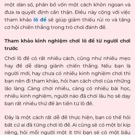
một dàn số, phân bổ vốn một cách khôn ngoan và
đưa ra quyết định cẩn thận. Điều này cộng với việc
tham khảo
lô đề
sẽ giúp giảm thiểu rủi ro và tăng
cơ hội chiến thắng trong trò chơi đánh đề.
Tham khảo kinh nghiệm chơi lô đề từ người chơi
trước
Chơi lô đề có rất nhiều cách, cũng như nhiều mẹo
hay để dễ dàng giành chiến thắng. Nếu bạn là
người mới, hay chưa có nhiều kinh nghiệm chơi thì
bạn nên đi tham khảo, hỏi han cách chơi của những
lão làng. Càng chơi nhiều, càng có nhiều bài học,
nhiều kinh nghiệm, người nào đã chơi lâu họ sẽ dạy
bạn rất nhiều thứ để ăn tiền từ lô đề.
Đây là một cách rất dễ để thực hiện, bạn có thể hỏi
bất cứ ai đã từng chơi lô đề. Ai cũng sẽ có một bí kíp
riêng, hỏi mỗi người một ít thì bạn sẽ có một bầu