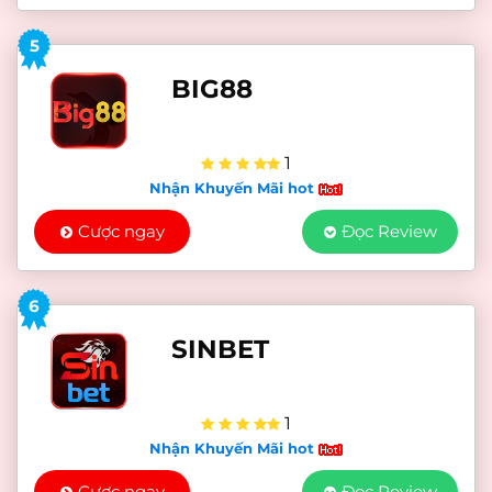
5
BIG88
1
Nhận Khuyến Mãi hot
Cược ngay
Đọc Review
6
SINBET
1
Nhận Khuyến Mãi hot
Cược ngay
Đọc Review