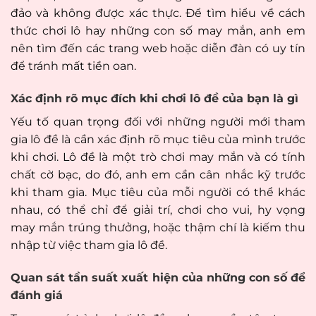
đảo và không được xác thực. Để tìm hiểu về cách
thức chơi lô hay những con số may mắn, anh em
nên tìm đến các trang web hoặc diễn đàn có uy tín
để tránh mất tiền oan.
Xác định rõ mục đích khi chơi lô đề của bạn là gì
Yếu tố quan trọng đối với những người mới tham
gia lô đề là cần xác định rõ mục tiêu của mình trước
khi chơi. Lô đề là một trò chơi may mắn và có tính
chất cờ bạc, do đó, anh em cần cân nhắc kỹ trước
khi tham gia. Mục tiêu của mỗi người có thể khác
nhau, có thể chỉ để giải trí, chơi cho vui, hy vọng
may mắn trúng thưởng, hoặc thậm chí là kiếm thu
nhập từ việc tham gia lô đề.
Quan sát tần suất xuất hiện của những con số để
đánh giá