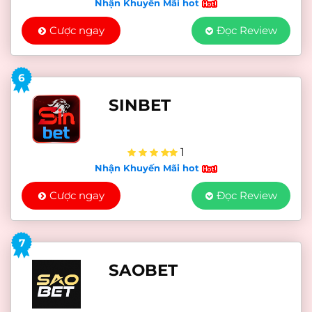
Nhận Khuyến Mãi hot
Cược ngay
Đọc Review
6
SINBET
1
Nhận Khuyến Mãi hot
Cược ngay
Đọc Review
7
SAOBET