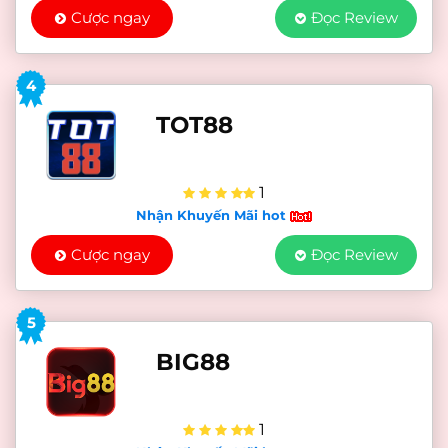
Cược ngay
Đọc Review
4
TOT88
1
Nhận Khuyến Mãi hot
Cược ngay
Đọc Review
5
BIG88
1