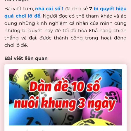
Bài viết trên,
nhà cái số 1
đã chia sẻ
7
bí quyết hiệu
quả chơi lô đề
. Người đọc có thể tham khảo và áp
dụng những kinh nghiệm cá nhân của mình cùng
những bí quyết này để tối đa hóa khả năng chiến
thắng và đạt được thành công trong hoạt động
chơi lô đề.
Bài viết liên quan