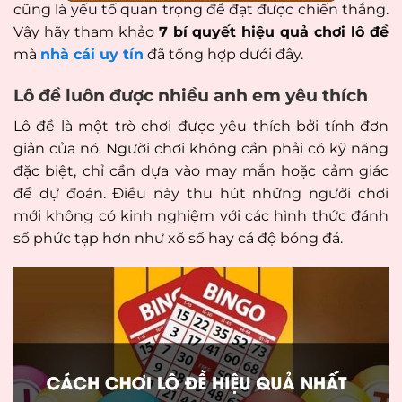
cũng là yếu tố quan trọng để đạt được chiến thắng.
Vậy hãy tham khảo
7 bí quyết hiệu quả chơi lô đề
mà
nhà cái uy tín
đã tổng hợp dưới đây.
Lô đề luôn được nhiều anh em yêu thích
Lô đề là một trò chơi được yêu thích bởi tính đơn
giản của nó. Người chơi không cần phải có kỹ năng
đặc biệt, chỉ cần dựa vào may mắn hoặc cảm giác
để dự đoán. Điều này thu hút những người chơi
mới không có kinh nghiệm với các hình thức đánh
số phức tạp hơn như xổ số hay cá độ bóng đá.