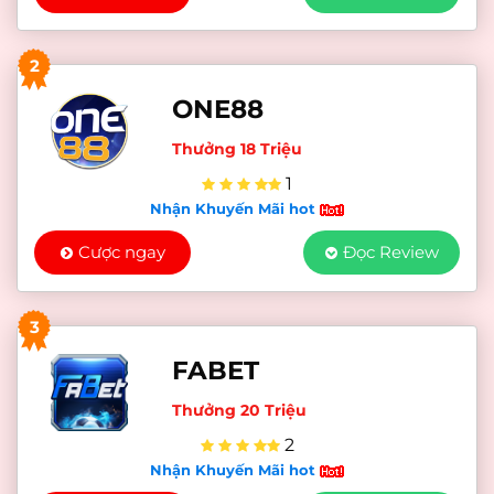
2
ONE88
Thưởng 18 Triệu
1
Nhận Khuyến Mãi hot
Cược ngay
Đọc Review
3
FABET
Thưởng 20 Triệu
2
Nhận Khuyến Mãi hot