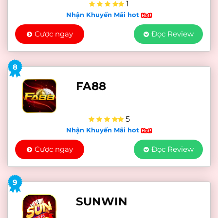
1
Nhận Khuyến Mãi hot
Cược ngay
Đọc Review
8
FA88
5
Nhận Khuyến Mãi hot
Cược ngay
Đọc Review
9
SUNWIN