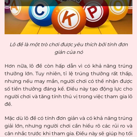
Lô đề là một trò chơi được yêu thích bởi tính đơn
giản của nó
Hơn nữa, lô đề còn hấp dẫn vì có khả năng trúng
thưởng lớn. Tuy nhiên, tỉ lệ trúng thưởng rất thấp,
nhưng nếu may mắn, người chơi có thể nhận được
số tiền thưởng đáng kể. Điều này tạo động lực cho
người chơi và tăng tính thú vị trong việc tham gia lô
đề.
Mặc dù lô đề có tính đơn giản và có khả năng trúng
giải lớn, nhưng người chơi cần hiểu rõ các rủi ro và
cân nhắc trước khi tham gia. Điều này sẽ giúp họ tối