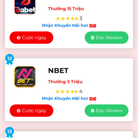
Thưởng 15 Triệu
3
Nhận Khuyến Mãi hot
Cược ngay
Đọc Review
12
NBET
Thưởng 5 Triệu
4
Nhận Khuyến Mãi hot
Cược ngay
Đọc Review
13