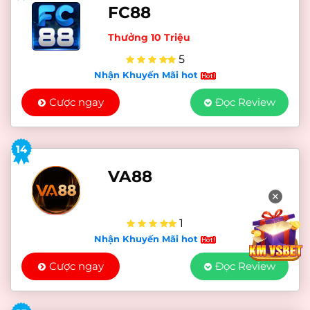
FC88
Thưởng 10 Triệu
5
Nhận Khuyến Mãi hot
Cược ngay
Đọc Review
14
VA88
✕
1
Nhận Khuyến Mãi hot
Cược ngay
Đọc Review