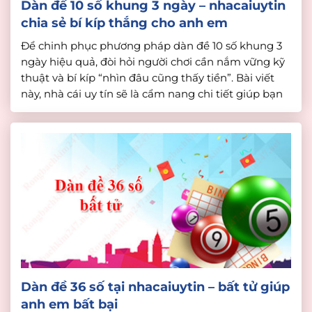
Dàn đề 10 số khung 3 ngày – nhacaiuytin
chia sẻ bí kíp thắng cho anh em
Để chinh phục phương pháp dàn đề 10 số khung 3
ngày hiệu quả, đòi hỏi người chơi cần nắm vững kỹ
thuật và bí kíp “nhìn đâu cũng thấy tiền”. Bài viết
này, nhà cái uy tín sẽ là cẩm nang chi tiết giúp bạn
giải mã bí ẩn đằng sau dàn đề 10 số […]
Dàn đề 36 số tại nhacaiuytin – bất tử giúp
anh em bất bại