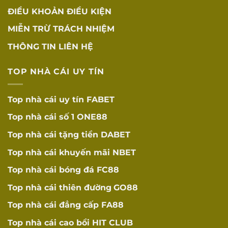
ĐIỀU KHOẢN ĐIỀU KIỆN
MIỄN TRỪ TRÁCH NHIỆM
THÔNG TIN LIÊN HỆ
TOP NHÀ CÁI UY TÍN
Top nhà cái uy tín
FABET
Top nhà cái số 1
ONE88
Top nhà cái tặng tiền
DABET
Top nhà cái khuyến mãi
NBET
Top nhà cái bóng đá
FC88
Top nhà cái thiên đường
GO88
Top nhà cái đẳng cấp
FA88
Top nhà cái cao bồi
HIT CLUB