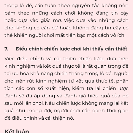
trong lô đề, cần tuân theo nguyên tắc không nên
bám theo những cách chơi không đáng tin cậy
hoặc dựa vào giấc mơ. Việc dựa vào những cách
chơi không có căn cứ hoặc không đáng tin cậy có
thể khiến người chơi mất tiền bạc một cách vô ích.
7.
Điều chỉnh chiến lược chơi khi thấy cần thiết
Việc điều chỉnh và cải thiện chiến lược dựa trên
kinh nghiệm và kết quả thực tế là rất quan trọng để
tối ưu hóa khả năng chiến thắng trong lô đề. Người
chơi nên rút kinh nghiệm từ kết quả thực tế, phân
tích các con số xuất hiện, kiểm tra lại chiến lược
đánh số đã áp dụng và đánh giá hiệu quả của nó
sau mỗi lần chơi. Nếu chiến lược không mang lại kết
quả như mong đợi, người chơi cần dành thời gian
để điều chỉnh và cải thiện nó.
Kết luận