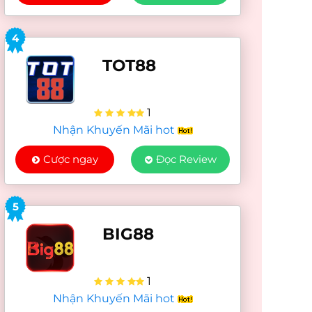
4
TOT88
1
Nhận Khuyến Mãi hot
Cược ngay
Đọc Review
5
BIG88
1
Nhận Khuyến Mãi hot