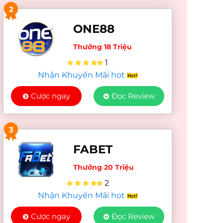
2
ONE88
Thưởng 18 Triệu
1
Nhận Khuyến Mãi hot
Cược ngay
Đọc Review
3
FABET
Thưởng 20 Triệu
2
Nhận Khuyến Mãi hot
Cược ngay
Đọc Review