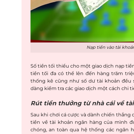
Nạp tiền vào tài khoả
Số tiền tối thiểu cho một giao dịch nạp tiề
tiền tối đa có thể lên đến hàng trăm triệ
thống kê cũng như số dư tài khoản đều s
dàng kiểm tra các giao dịch một cách chi t
Rút tiền thưởng từ nhà cái về t
Sau khi chơi cá cược và dành chiến thắng 
tiền về tài khoản ngân hàng của mình đú
chóng, an toàn qua hệ thống các ngân h