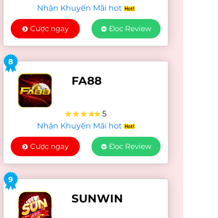
Nhận Khuyến Mãi hot
Cược ngay
Đọc Review
8
FA88
5
Nhận Khuyến Mãi hot
Cược ngay
Đọc Review
9
SUNWIN