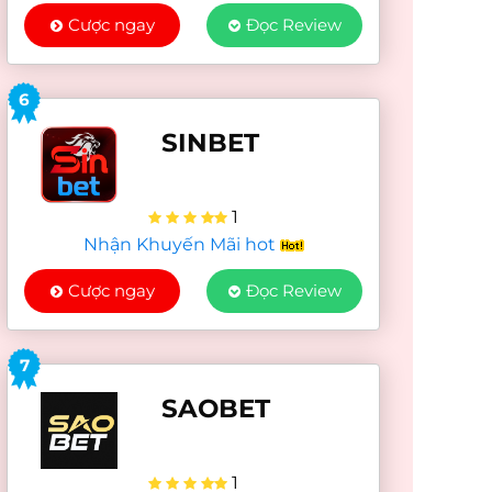
Cược ngay
Đọc Review
6
SINBET
1
Nhận Khuyến Mãi hot
Cược ngay
Đọc Review
7
SAOBET
1