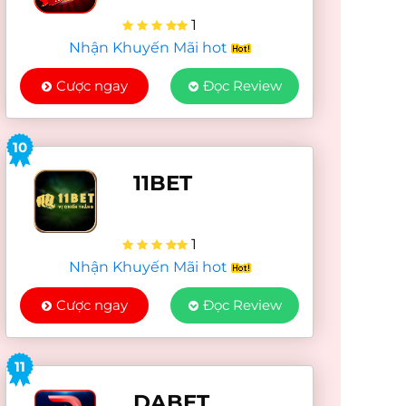
1
Nhận Khuyến Mãi hot
Cược ngay
Đọc Review
10
11BET
1
Nhận Khuyến Mãi hot
Cược ngay
Đọc Review
11
DABET