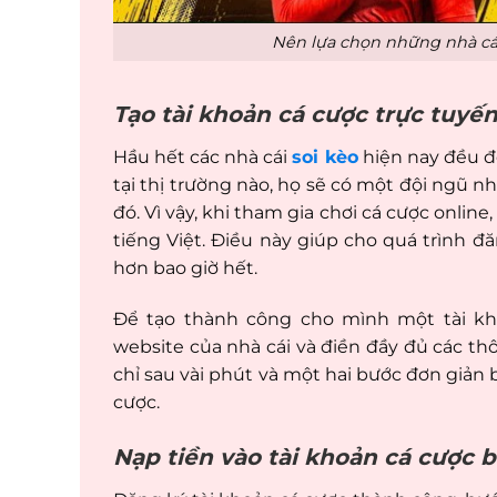
Nên lựa chọn những nhà cái
Tạo tài khoản cá cược trực tuyến
Hầu hết các nhà cái
soi kèo
hiện nay đều đế
tại thị trường nào, họ sẽ có một đội ngũ n
đó. Vì vậy, khi tham gia chơi cá cược onlin
tiếng Việt. Điều này giúp cho quá trình đ
hơn bao giờ hết.
Để tạo thành công cho mình một tài kho
website của nhà cái và điền đầy đủ các th
chỉ sau vài phút và một hai bước đơn giản 
cược.
Nạp tiền vào tài khoản cá cược 