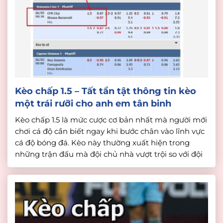
Kèo chấp 1.5 – Tất tần tật thông tin kèo
một trái rưỡi cho anh em tân binh
Kèo chấp 1.5 là mức cược cơ bản nhất mà người mới
chơi cá độ cần biết ngay khi bước chân vào lĩnh vực
cá độ bóng đá. Kèo này thường xuất hiện trong
những trận đấu mà đội chủ nhà vượt trội so với đội
khách hoặc ngược lại. Tại đây, sẽ cung cấp […]