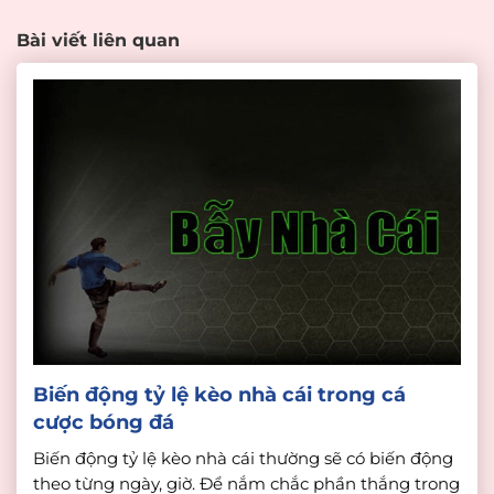
Bài viết liên quan
Biến động tỷ lệ kèo nhà cái trong cá
cược bóng đá
Biến động tỷ lệ kèo nhà cái thường sẽ có biến động
theo từng ngày, giờ. Để nắm chắc phần thắng trong