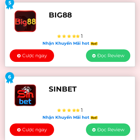
5
BIG88
1
Nhận Khuyến Mãi hot
Cược ngay
Đọc Review
6
SINBET
1
Nhận Khuyến Mãi hot
Cược ngay
Đọc Review