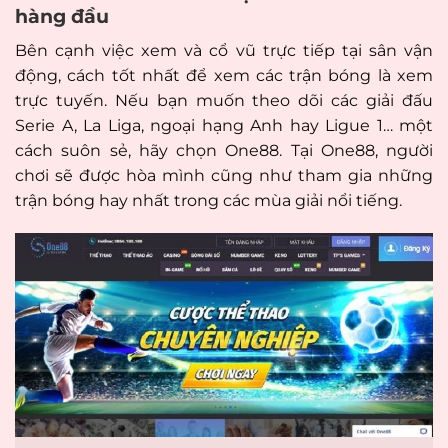
hàng đầu
Bên cạnh việc xem và cổ vũ trực tiếp tại sân vận
động, cách tốt nhất để xem các trận bóng là xem
trực tuyến. Nếu bạn muốn theo dõi các giải đấu
Serie A, La Liga, ngoại hạng Anh hay Ligue 1… một
cách suôn sẻ, hãy chọn One88. Tại One88, người
chơi sẽ được hòa mình cũng như tham gia những
trận bóng hay nhất trong các mùa giải nổi tiếng.