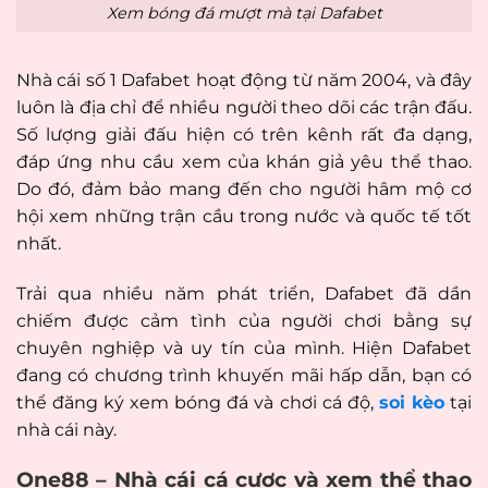
Xem bóng đá mượt mà tại Dafabet
Nhà cái số 1 Dafabet hoạt động từ năm 2004, và đây
luôn là địa chỉ để nhiều người theo dõi các trận đấu.
Số lượng giải đấu hiện có trên kênh rất đa dạng,
đáp ứng nhu cầu xem của khán giả yêu thể thao.
Do đó, đảm bảo mang đến cho người hâm mộ cơ
hội xem những trận cầu trong nước và quốc tế tốt
nhất.
Trải qua nhiều năm phát triển, Dafabet đã dần
chiếm được cảm tình của người chơi bằng sự
chuyên nghiệp và uy tín của mình. Hiện Dafabet
đang có chương trình khuyến mãi hấp dẫn, bạn có
thể đăng ký xem bóng đá và chơi cá độ,
soi kèo
tại
nhà cái này.
One88 – Nhà cái cá cược và xem thể thao