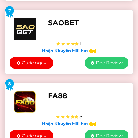
7
SAOBET
1
Nhận Khuyến Mãi hot
Cược ngay
Đọc Review
8
FA88
5
Nhận Khuyến Mãi hot
Cược ngay
Đọc Review