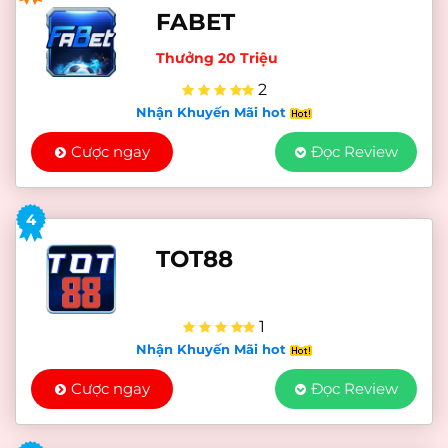
FABET
Thưởng 20 Triệu
2
Nhận Khuyến Mãi hot
Cược ngay
Đọc Review
4
TOT88
1
Nhận Khuyến Mãi hot
Cược ngay
Đọc Review