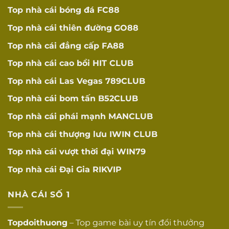
Top nhà cái bóng đá
FC88
Top nhà cái thiên đường
GO88
Top nhà cái đẳng cấp
FA88
Top nhà cái cao bồi
HIT CLUB
Top nhà cái Las Vegas
789CLUB
Top nhà cái bom tấn
B52CLUB
Top nhà cái phái mạnh
MANCLUB
Top nhà cái thượng lưu
IWIN CLUB
Top nhà cái vượt thời đại
WIN79
Top nhà cái Đại Gia
RIKVIP
NHÀ CÁI SỐ 1
Topdoithuong
– Top game bài uy tín đổi thưởng