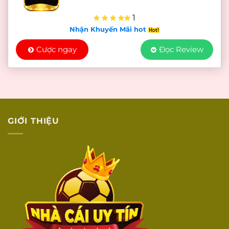
1
Nhận Khuyến Mãi hot
Cược ngay
Đọc Review
GIỚI THIỆU