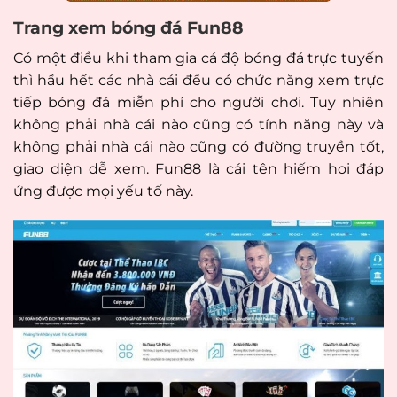
Trang xem bóng đá Fun88
Có một điều khi tham gia cá độ bóng đá trực tuyến
thì hầu hết các nhà cái đều có chức năng xem trực
tiếp bóng đá miễn phí cho người chơi. Tuy nhiên
không phải nhà cái nào cũng có tính năng này và
không phải nhà cái nào cũng có đường truyền tốt,
giao diện dễ xem. Fun88 là cái tên hiếm hoi đáp
ứng được mọi yếu tố này.