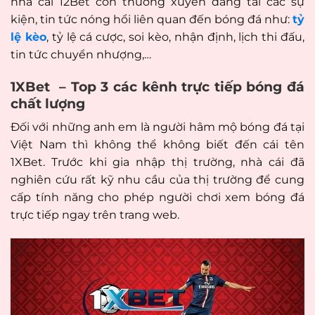
nhà cái 12Bet còn thường xuyên đăng tải các sự
kiện, tin tức nóng hổi liên quan đến bóng đá như:
tỷ
lệ kèo
, tỷ lệ cá cược, soi kèo, nhận định, lịch thi đấu,
tin tức chuyển nhượng,…
1XBet – Top 3 các kênh trực tiếp bóng đá
chất lượng
Đối với những anh em là người hâm mộ bóng đá tại
Việt Nam thì không thể không biết đến cái tên
1XBet. Trước khi gia nhập thị trường, nhà cái đã
nghiên cứu rất kỹ nhu cầu của thị trường để cung
cấp tính năng cho phép người chơi xem bóng đá
trực tiếp ngay trên trang web.