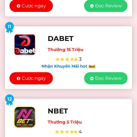
Cược ngay
Đọc Review
11
DABET
Thưởng 15 Triệu
3
Nhận Khuyến Mãi hot
Cược ngay
Đọc Review
12
NBET
Thưởng 5 Triệu
4