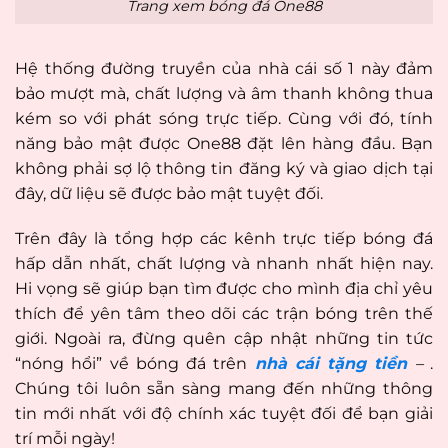
Trang xem bóng đá One88
Hệ thống đường truyền của nhà cái số 1 này đảm
bảo mượt mà, chất lượng và âm thanh không thua
kém so với phát sóng trực tiếp. Cùng với đó, tính
năng bảo mật được One88 đặt lên hàng đầu. Bạn
không phải sợ lộ thông tin đăng ký và giao dịch tại
đây, dữ liệu sẽ được bảo mật tuyệt đối.
Trên đây là tổng hợp các kênh trực tiếp bóng đá
hấp dẫn nhất, chất lượng và nhanh nhất hiện nay.
Hi vọng sẽ giúp bạn tìm được cho mình địa chỉ yêu
thích để yên tâm theo dõi các trận bóng trên thế
giới. Ngoài ra, đừng quên cập nhật những tin tức
“nóng hổi” về bóng đá trên
nhà cái tặng tiền
–
.
Chúng tôi luôn sẵn sàng mang đến những thông
tin mới nhất với độ chính xác tuyệt đối để bạn giải
trí mỗi ngày
!