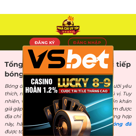
Skip
to
content
ĐĂNG KÝ
ĐĂNG NHẬP
×
Tổng hợp Top 5 các kênh trực tiếp
bóng đá chất lượng nhất
Bóng đá là môn thể thao được rất nhiều người yêu
thích, mang đến những giây phút giải trí thú vị. Tuy
nhiên, việc theo dõi các trận đấu đôi khi khiến khán
giả gặp khó khăn vì thiếu thiết bị và không tìm được
địa chỉ phát sóng. Nếu bạn cũng rơi vào trường hợp
này, hãy tham khảo
các kênh trực tiếp bóng đá
được tổng hợp sau đây!