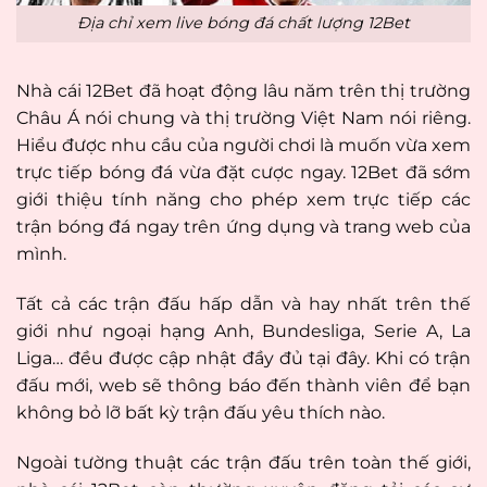
Địa chỉ xem live bóng đá chất lượng 12Bet
Nhà cái 12Bet đã hoạt động lâu năm trên thị trường
Châu Á nói chung và thị trường Việt Nam nói riêng.
Hiểu được nhu cầu của người chơi là muốn vừa xem
trực tiếp bóng đá vừa đặt cược ngay. 12Bet đã sớm
giới thiệu tính năng cho phép xem trực tiếp các
trận bóng đá ngay trên ứng dụng và trang web của
mình.
Tất cả các trận đấu hấp dẫn và hay nhất trên thế
giới như ngoại hạng Anh, Bundesliga, Serie A, La
Liga… đều được cập nhật đầy đủ tại đây. Khi có trận
đấu mới, web sẽ thông báo đến thành viên để bạn
không bỏ lỡ bất kỳ trận đấu yêu thích nào.
Ngoài tường thuật các trận đấu trên toàn thế giới,