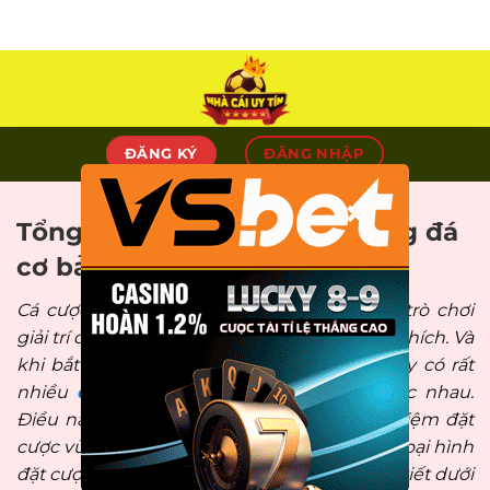
Skip
to
content
ĐĂNG KÝ
ĐĂNG NHẬP
×
Tổng hợp các kiểu cá độ bóng đá
cơ bản mà anh em cần biết
Cá cược bóng đá trực tuyến hiện đang là trò chơi
giải trí được rất nhiều anh em Việt Nam yêu thích. Và
khi bắt đầu tham gia chơi bạn sẽ nhận thấy có rất
nhiều
các kiểu cá độ môn bóng đá
khác nhau.
Điều này vừa giúp người chơi tăng trải nghiệm đặt
cược vừa dễ dàng lựa chọn được cho mình loại hình
đặt cược phù hợp đối với từng trận đấu. Bài viết dưới