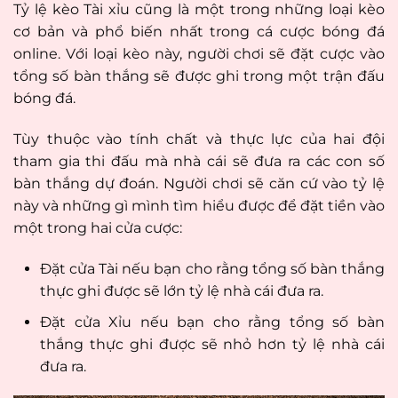
Tỷ lệ kèo Tài xỉu cũng là một trong những loại kèo
cơ bản và phổ biến nhất trong cá cược bóng đá
online. Với loại kèo này, người chơi sẽ đặt cược vào
tổng số bàn thắng sẽ được ghi trong một trận đấu
bóng đá.
Tùy thuộc vào tính chất và thực lực của hai đội
tham gia thi đấu mà nhà cái sẽ đưa ra các con số
bàn thắng dự đoán. Người chơi sẽ căn cứ vào tỷ lệ
này và những gì mình tìm hiểu được để đặt tiền vào
một trong hai cửa cược:
Đặt cửa Tài nếu bạn cho rằng tổng số bàn thắng
thực ghi được sẽ lớn tỷ lệ nhà cái đưa ra.
Đặt cửa Xỉu nếu bạn cho rằng tổng số bàn
thắng thực ghi được sẽ nhỏ hơn tỷ lệ nhà cái
đưa ra.