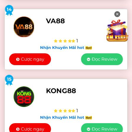
14
✕
VA88
1
Nhận Khuyến Mãi hot
Cược ngay
Đọc Review
15
KONG88
1
Nhận Khuyến Mãi hot
Cược ngay
Đọc Review