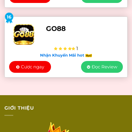
16
GO88
1
Nhận Khuyến Mãi hot
Cược ngay
Đọc Review
GIỚI THIỆU