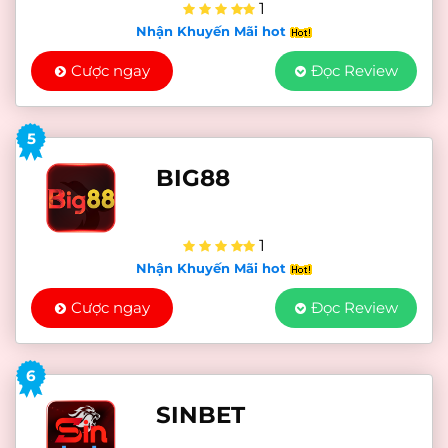
1
Nhận Khuyến Mãi hot
Cược ngay
Đọc Review
5
BIG88
1
Nhận Khuyến Mãi hot
Cược ngay
Đọc Review
6
SINBET