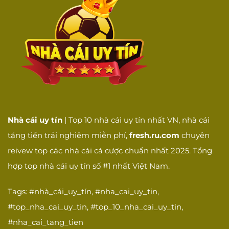
Nhà cái uy tín
| Top 10 nhà cái uy tín nhất VN, nhà cái
tặng tiền trải nghiệm miễn phí,
fresh.ru.com
chuyên
reivew top các nhà cái cá cược chuẩn nhất 2025. Tổng
hợp top nhà cái uy tín số #1 nhất Việt Nam.
Tags: #nhà_cái_uy_tín, #nha_cai_uy_tin,
#top_nha_cai_uy_tin, #top_10_nha_cai_uy_tin,
#nha_cai_tang_tien