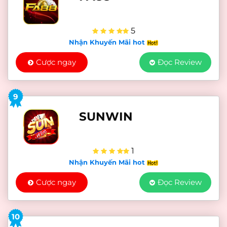
5
Nhận Khuyến Mãi hot
Cược ngay
Đọc Review
9
SUNWIN
1
Nhận Khuyến Mãi hot
Cược ngay
Đọc Review
10