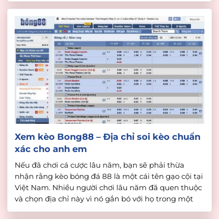
Xem kèo Bong88 – Địa chỉ soi kèo chuẩn
xác cho anh em
Nếu đã chơi cá cược lâu năm, bạn sẽ phải thừa
nhận rằng kèo bóng đá 88 là một cái tên gạo cội tại
Việt Nam. Nhiều người chơi lâu năm đã quen thuộc
và chọn địa chỉ này vì nó gắn bó với họ trong một
thời gian dài. Trong bài viết sau, hãy […]