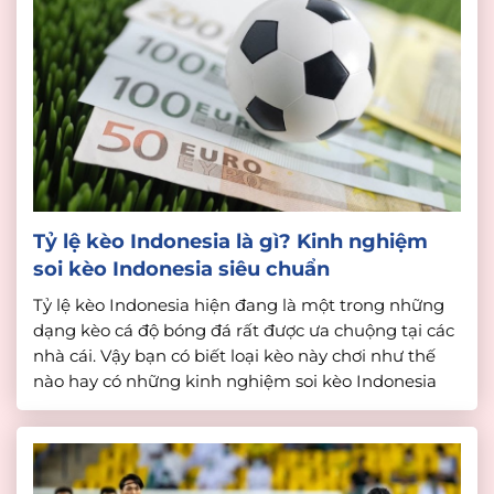
Tỷ lệ kèo Indonesia là gì? Kinh nghiệm
soi kèo Indonesia siêu chuẩn
Tỷ lệ kèo Indonesia hiện đang là một trong những
dạng kèo cá độ bóng đá rất được ưa chuộng tại các
nhà cái. Vậy bạn có biết loại kèo này chơi như thế
nào hay có những kinh nghiệm soi kèo Indonesia
hiệu quả nhất không? Hãy cùng nhà cái số 1 tìm
hiểu chi […]