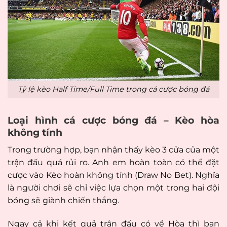
Tỷ lệ kèo Half Time/Full Time trong cá cược bóng đá
Loại hình cá cược bóng đá – Kèo hòa
không tính
Trong trường hợp, bạn nhận thấy kèo 3 cửa của một
trận đấu quá rủi ro. Anh em hoàn toàn có thể đặt
cược vào Kèo hoàn không tính (Draw No Bet). Nghĩa
là người chơi sẽ chỉ việc lựa chọn một trong hai đội
bóng sẽ giành chiến thắng.
Ngay cả khi kết quả trận đấu có về Hòa thì bạn