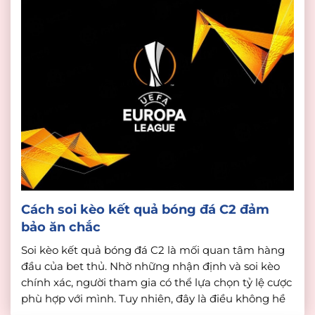
Cách soi kèo kết quả bóng đá C2 đảm
bảo ăn chắc
Soi kèo kết quả bóng đá C2 là mối quan tâm hàng
đầu của bet thủ. Nhờ những nhận định và soi kèo
chính xác, người tham gia có thể lựa chọn tỷ lệ cược
phù hợp với mình. Tuy nhiên, đây là điều không hề
dễ dàng, nhất là với tân binh. Đó cũng […]