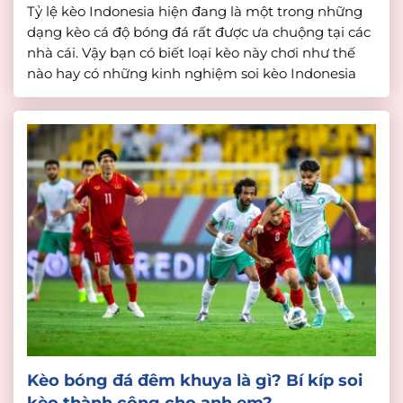
Tỷ lệ kèo Indonesia hiện đang là một trong những
dạng kèo cá độ bóng đá rất được ưa chuộng tại các
nhà cái. Vậy bạn có biết loại kèo này chơi như thế
nào hay có những kinh nghiệm soi kèo Indonesia
hiệu quả nhất không? Hãy cùng nhà cái số 1 tìm
hiểu chi […]
Kèo bóng đá đêm khuya là gì? Bí kíp soi
kèo thành công cho anh em?