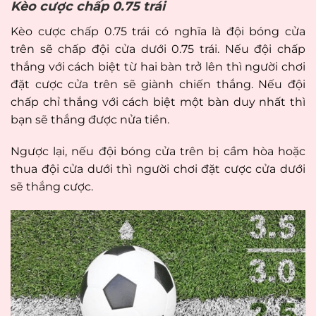
Kèo cược chấp 0.75 trái
Kèo cược chấp 0.75 trái có nghĩa là đội bóng cửa
trên sẽ chấp đội cửa dưới 0.75 trái. Nếu đội chấp
thắng với cách biệt từ hai bàn trở lên thì người chơi
đặt cược cửa trên sẽ giành chiến thắng. Nếu đội
chấp chỉ thắng với cách biệt một bàn duy nhất thì
bạn sẽ thắng được nửa tiền.
Ngược lại, nếu đội bóng cửa trên bị cầm hòa hoặc
thua đội cửa dưới thì người chơi đặt cược cửa dưới
sẽ thắng cược.