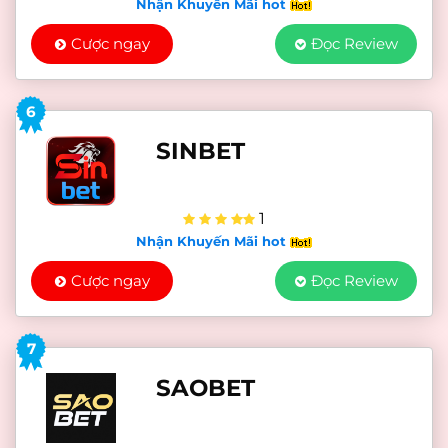
Nhận Khuyến Mãi hot
Cược ngay
Đọc Review
6
SINBET
1
Nhận Khuyến Mãi hot
Cược ngay
Đọc Review
7
SAOBET