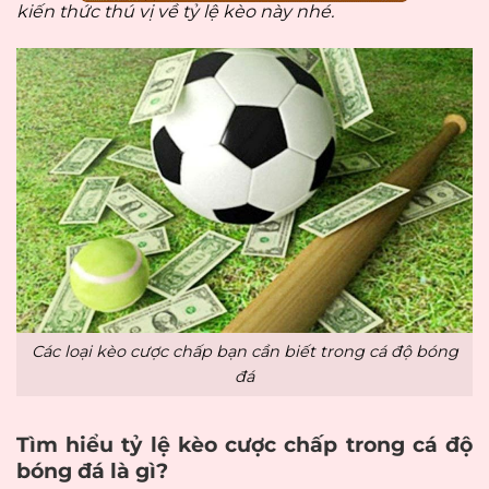
kiến thức thú vị về tỷ lệ kèo này nhé.
Các loại kèo cược chấp bạn cần biết trong cá độ bóng
đá
Tìm hiểu tỷ lệ kèo cược chấp trong cá độ
bóng đá là gì?