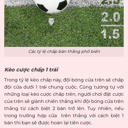
Các tỷ lệ chấp bàn thắng phổ biến
Kèo cược chấp 1 trái
Trong tỷ lệ kèo chấp này, đội bóng cửa trên sẽ chấp
đội cửa dưới 1 trái chung cuộc. Cũng tương tự với
những loại kèo cược chấp trên, người chơi đặt cược
của trên sẽ giành chiến thắng khi đội bóng cửa trên
thắng từ cách biệt 2 bàn trở lên. Tuy nhiên, nếu
trong trường hợp cửa trên thắng với cách biệt 1
bàn thì bạn sẽ được hoàn lại tiền cược.