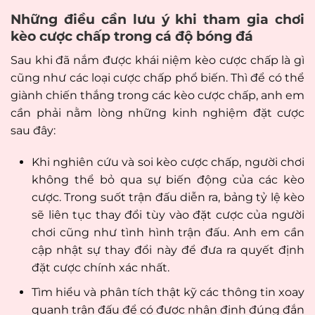
Những điều cần lưu ý khi tham gia chơi
kèo cược chấp trong cá độ bóng đá
Sau khi đã nắm được khái niệm kèo cược chấp là gì
cũng như các loại cược chấp phổ biến. Thì để có thể
giành chiến thắng trong các kèo cược chấp, anh em
cần phải nằm lòng những kinh nghiệm đặt cược
sau đây:
Khi nghiên cứu và soi kèo cược chấp, người chơi
không thể bỏ qua sự biến động của các kèo
cược. Trong suốt trận đấu diễn ra, bảng tỷ lệ kèo
sẽ liên tục thay đổi tùy vào đặt cược của người
chơi cũng như tình hình trận đấu. Anh em cần
cập nhật sự thay đổi này để đưa ra quyết định
đặt cược chính xác nhất.
Tìm hiểu và phân tích thật kỹ các thông tin xoay
quanh trận đấu để có được nhận định đúng đắn