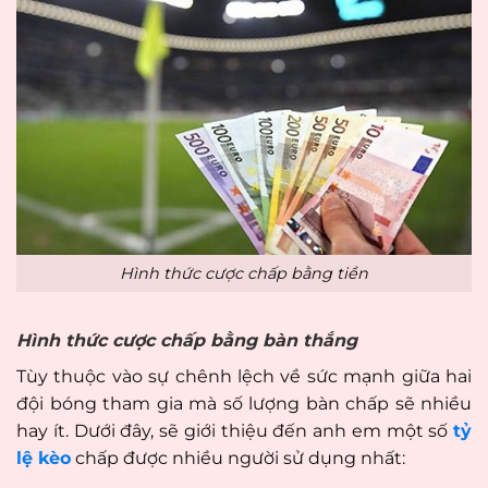
Hình thức cược chấp bằng tiền
Hình thức cược chấp bằng bàn thắng
Tùy thuộc vào sự chênh lệch về sức mạnh giữa hai
đội bóng tham gia mà số lượng bàn chấp sẽ nhiều
hay ít. Dưới đây, sẽ giới thiệu đến anh em một số
tỷ
lệ kèo
chấp được nhiều người sử dụng nhất: