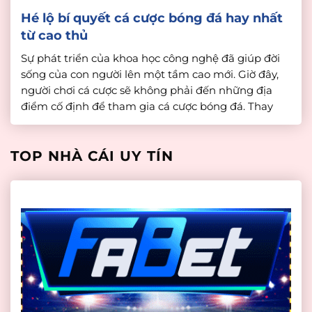
Hé lộ bí quyết cá cược bóng đá hay nhất
từ cao thủ
Sự phát triển của khoa học công nghệ đã giúp đời
sống của con người lên một tầm cao mới. Giờ đây,
người chơi cá cược sẽ không phải đến những địa
điểm cố định để tham gia cá cược bóng đá. Thay
vào đó, chỉ cần có đường truyền internet ổn định và
một […]
TOP NHÀ CÁI UY TÍN