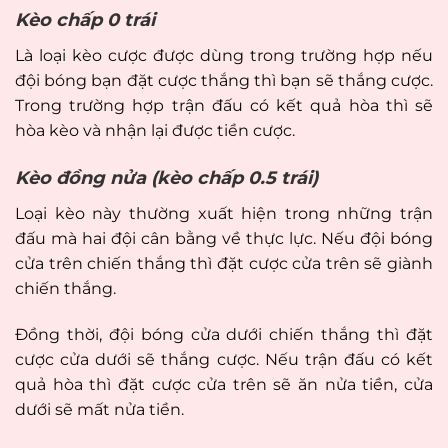
Kèo chấp 0 trái
Là loại kèo cược được dùng trong trường hợp nếu
đội bóng bạn đặt cược thắng thì bạn sẽ thắng cược.
Trong trường hợp trận đấu có kết quả hòa thì sẽ
hòa kèo và nhận lại được tiền cược.
Kèo đồng nửa (kèo chấp 0.5 trái)
Loại kèo này thường xuất hiện trong những trận
đấu mà hai đội cân bằng về thực lực. Nếu đội bóng
cửa trên chiến thắng thì đặt cược cửa trên sẽ giành
chiến thắng.
Đồng thời, đội bóng cửa dưới chiến thắng thì đặt
cược cửa dưới sẽ thắng cược. Nếu trận đấu có kết
quả hòa thì đặt cược cửa trên sẽ ăn nửa tiền, cửa
dưới sẽ mất nửa tiền.