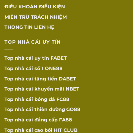
ĐIỀU KHOẢN ĐIỀU KIỆN
MIỄN TRỪ TRÁCH NHIỆM
THÔNG TIN LIÊN HỆ
TOP NHÀ CÁI UY TÍN
Top nhà cái uy tín
FABET
Top nhà cái số 1
ONE88
Top nhà cái tặng tiền
DABET
Top nhà cái khuyến mãi
NBET
Top nhà cái bóng đá
FC88
Top nhà cái thiên đường
GO88
Top nhà cái đẳng cấp
FA88
Top nhà cái cao bồi
HIT CLUB