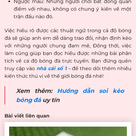
Ngược máu: Những người chơi bất đồng quan
điểm với nhau, không có chung ý kiến về một
trận đấu nào đó.
Việc hiểu rõ được các thuật ngữ trong cá độ bóng
đá sẽ giúp anh em dễ dàng trao đổi, nhận định kèo
với những người chung đam mê, Đồng thời, việc
làm cũng giúp bạn đọc hiểu được những bài phân
tích về cá độ bóng đá trực tuyến. Bạn đừng quên
truy cập vào
nhà cái số 1
–
để theo dõi thêm nhiều
kiến thức thú vị về thế giới bóng đá nhé
!
Xem thêm:
Hướng dẫn soi kèo
bóng đá
uy tín
Bài viết liên quan