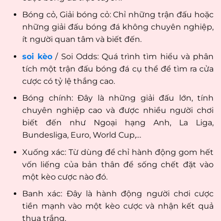
Bóng cỏ, Giải bóng cỏ: Chỉ những trận đấu hoặc
những giải đấu bóng đá không chuyên nghiệp,
ít người quan tâm và biết đến.
soi kèo
/ Soi Odds: Quá trình tìm hiểu và phân
tích một trận đấu bóng đá cụ thể để tìm ra cửa
cược có tỷ lệ thắng cao.
Bóng chính: Đây là những giải đấu lớn, tính
chuyên nghiệp cao và được nhiều người chơi
biết đến như Ngoại hạng Anh, La Liga,
Bundesliga, Euro, World Cup,…
Xuống xác: Từ dùng để chỉ hành động gom hết
vốn liếng của bản thân để sống chết đặt vào
một kèo cược nào đó.
Banh xác: Đây là hành động người chơi cược
tiền mạnh vào một kèo cược và nhận kết quả
thua trắng.