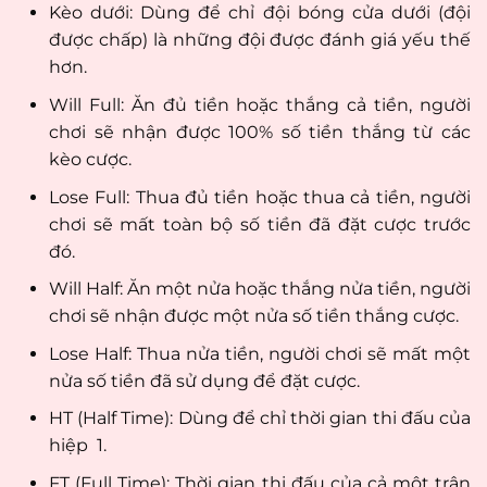
Kèo dưới: Dùng để chỉ đội bóng cửa dưới (đội
được chấp) là những đội được đánh giá yếu thế
hơn.
Will Full: Ăn đủ tiền hoặc thắng cả tiền, người
chơi sẽ nhận được 100% số tiền thắng từ các
kèo cược.
Lose Full: Thua đủ tiền hoặc thua cả tiền, người
chơi sẽ mất toàn bộ số tiền đã đặt cược trước
đó.
Will Half: Ăn một nửa hoặc thắng nửa tiền, người
chơi sẽ nhận được một nửa số tiền thắng cược.
Lose Half: Thua nửa tiền, người chơi sẽ mất một
nửa số tiền đã sử dụng để đặt cược.
HT (Half Time): Dùng để chỉ thời gian thi đấu của
hiệp 1.
FT (Full Time): Thời gian thi đấu của cả một trận