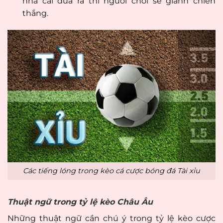
nhà cái đưa ra thì người chơi sẽ giành chiến
thắng.
Các tiếng lóng trong kèo cá cược bóng đá Tài xỉu
Thuật ngữ trong tỷ lệ kèo Châu Âu
Những thuật ngữ cần chú ý trong tỷ lệ kèo cược