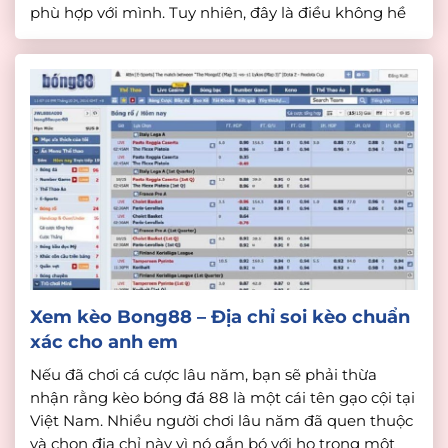
phù hợp với mình. Tuy nhiên, đây là điều không hề
dễ dàng, nhất là với tân binh. Đó cũng […]
Xem kèo Bong88 – Địa chỉ soi kèo chuẩn
xác cho anh em
Nếu đã chơi cá cược lâu năm, bạn sẽ phải thừa
nhận rằng kèo bóng đá 88 là một cái tên gạo cội tại
Việt Nam. Nhiều người chơi lâu năm đã quen thuộc
và chọn địa chỉ này vì nó gắn bó với họ trong một