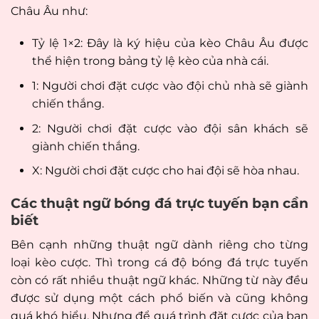
Châu Âu như:
Tỷ lệ 1×2: Đây là ký hiệu của kèo Châu Âu được
thể hiện trong bảng tỷ lệ kèo của nhà cái.
1: Người chơi đặt cược vào đội chủ nhà sẽ giành
chiến thắng.
2: Người chơi đặt cược vào đội sân khách sẽ
giành chiến thắng.
X: Người chơi đặt cược cho hai đội sẽ hòa nhau.
Các thuật ngữ bóng đá trực tuyến bạn cần
biết
Bên cạnh những thuật ngữ dành riêng cho từng
loại kèo cược. Thì trong cá độ bóng đá trực tuyến
còn có rất nhiều thuật ngữ khác. Những từ này đều
được sử dụng một cách phổ biến và cũng không
quá khó hiểu. Nhưng để quá trình đặt cược của bạn