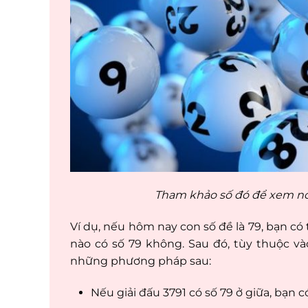
Tham khảo số đó để xem nó c
Ví dụ, nếu hôm nay con số đề là 79, bạn có t
nào có số 79 không. Sau đó, tùy thuộc v
những phương pháp sau:
Nếu giải đấu 3791 có số 79 ở giữa, bạn có