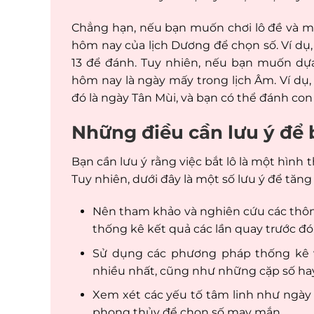
Chẳng hạn, nếu bạn muốn chơi lô đề và m
hôm nay của lịch Dương để chọn số. Ví dụ,
13 để đánh. Tuy nhiên, nếu bạn muốn dựa
hôm nay là ngày mấy trong lịch Âm. Ví dụ,
đó là ngày Tân Mùi, và bạn có thể đánh con 
Những điều cần lưu ý để 
Bạn cần lưu ý rằng việc bắt lô là một hìn
Tuy nhiên, dưới đây là một số lưu ý để tăng
Nên tham khảo và nghiên cứu các thông
thống kê kết quả các lần quay trước đó
Sử dụng các phương pháp thống kê và
nhiều nhất, cũng như những cặp số ha
Xem xét các yếu tố tâm linh như ngày 
phong thủy để chọn số may mắn.