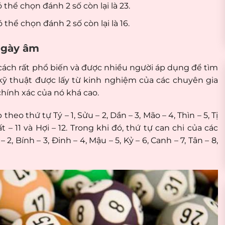
 thể chọn đánh 2 số còn lại là 23.
 thể chọn đánh 2 số còn lại là 16.
ngày âm
cách rất phổ biến và được nhiều người áp dụng để tìm
kỹ thuật được lấy từ kinh nghiệm của các chuyên gia
chính xác của nó khá cao.
eo thứ tự Tý – 1, Sửu – 2, Dần – 3, Mão – 4, Thìn – 5, Tị
ất – 11 và Hợi – 12. Trong khi đó, thứ tự can chi của các
2, Bính – 3, Đinh – 4, Mậu – 5, Kỷ – 6, Canh – 7, Tân – 8,