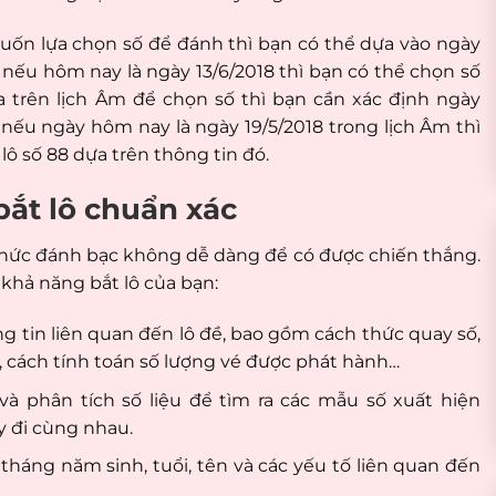
uốn lựa chọn số để đánh thì bạn có thể dựa vào ngày
 nếu hôm nay là ngày 13/6/2018 thì bạn có thể chọn số
 trên lịch Âm để chọn số thì bạn cần xác định ngày
 nếu ngày hôm nay là ngày 19/5/2018 trong lịch Âm thì
lô số 88 dựa trên thông tin đó.
bắt lô chuẩn xác
h thức đánh bạc không dễ dàng để có được chiến thắng.
 khả năng bắt lô của bạn:
 tin liên quan đến lô đề, bao gồm cách thức quay số,
, cách tính toán số lượng vé được phát hành…
 phân tích số liệu để tìm ra các mẫu số xuất hiện
y đi cùng nhau.
tháng năm sinh, tuổi, tên và các yếu tố liên quan đến