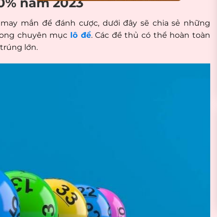
90% năm 2023
 may mắn để đánh cược, dưới đây sẽ chia sẻ những
trong chuyên mục
lô đề
. Các đề thủ có thể hoàn toàn
trúng lớn.