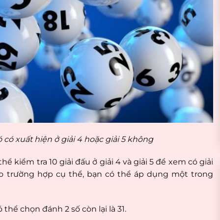
ó xuất hiện ở giải 4 hoặc giải 5 không
hể kiểm tra 10 giải đấu ở giải 4 và giải 5 để xem có giải
ào trường hợp cụ thể, bạn có thể áp dụng một trong
 thể chọn đánh 2 số còn lại là 31.