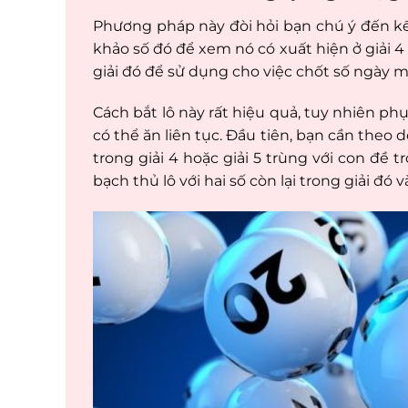
Phương pháp này đòi hỏi bạn chú ý đến kế
khảo số đó để xem nó có xuất hiện ở giải 4 
giải đó để sử dụng cho việc chốt số ngày m
Cách bắt lô này rất hiệu quả, tuy nhiên p
có thể ăn liên tục. Đầu tiên, bạn cần theo d
trong giải 4 hoặc giải 5 trùng với con đề
bạch thủ lô với hai số còn lại trong giải đó