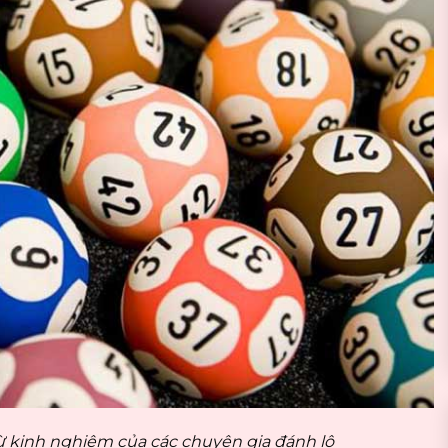
từ kinh nghiệm của các chuyên gia đánh lô