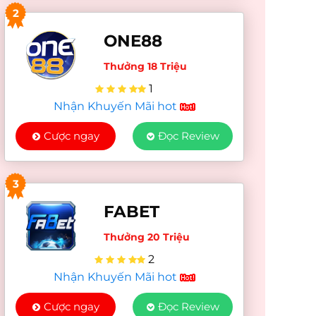
2
ONE88
Thưởng 18 Triệu
1
Nhận Khuyến Mãi hot
Cược ngay
Đọc Review
3
FABET
Thưởng 20 Triệu
2
Nhận Khuyến Mãi hot
Cược ngay
Đọc Review