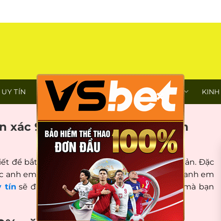
×
 UY TÍN
LÔ ĐỀ
TOP NHÀ CÁI
HƯỚNG DẪN
KINH
ẩn xác 90% không thể bỏ lỡ năm
ết để bắt lô chuẩn xác là việc không hề đơn giản. Đặc
ác anh em tân binh mới chơi lô đề. Vậy để giúp anh em
 tín
sẽ đưa ra
3 cách bắt lô chuẩn xác 90%
mà bạn