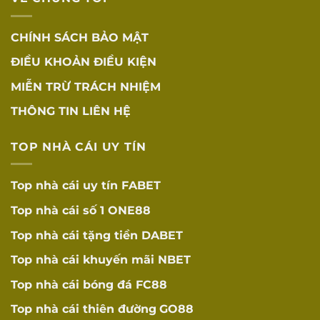
CHÍNH SÁCH BẢO MẬT
ĐIỀU KHOẢN ĐIỀU KIỆN
MIỄN TRỪ TRÁCH NHIỆM
THÔNG TIN LIÊN HỆ
TOP NHÀ CÁI UY TÍN
Top nhà cái uy tín
FABET
Top nhà cái số 1
ONE88
Top nhà cái tặng tiền
DABET
Top nhà cái khuyến mãi
NBET
Top nhà cái bóng đá
FC88
Top nhà cái thiên đường
GO88