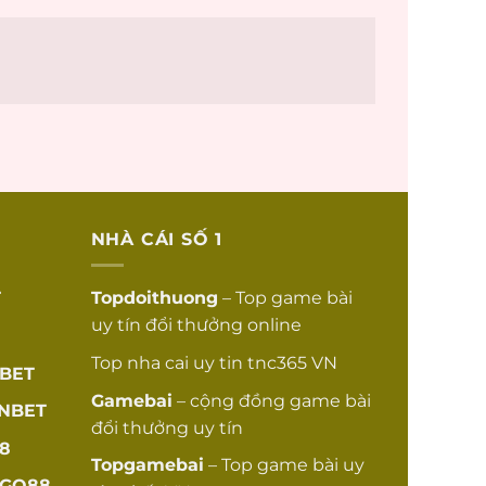
NHÀ CÁI SỐ 1
T
Topdoithuong
– Top game bài
uy tín đổi thưởng online
Top
nha cai uy tin
tnc365 VN
BET
Gamebai
– cộng đồng game bài
NBET
đổi thưởng uy tín
8
Topgamebai
– Top game bài uy
GO88