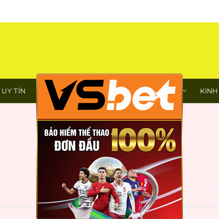
×
 UY TÍN
LÔ ĐỀ
TOP NHÀ CÁI
HƯỚNG DẪN
KINH