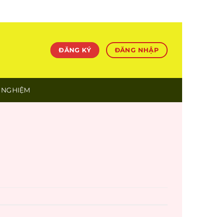
ĐĂNG KÝ
ĐĂNG NHẬP
 NGHIỆM