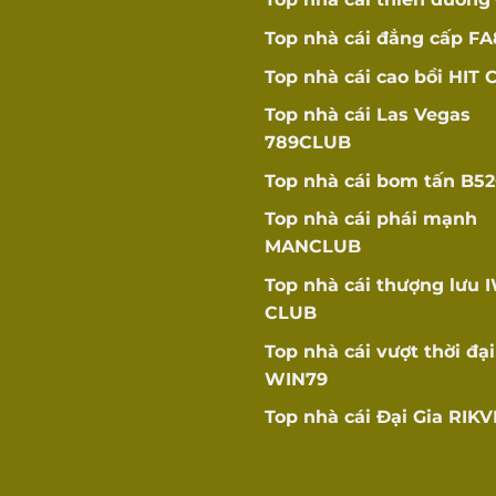
Top nhà cái đẳng cấp
FA
Top nhà cái cao bồi
HIT 
Top nhà cái Las Vegas
789CLUB
Top nhà cái bom tấn
B5
Top nhà cái phái mạnh
MANCLUB
Top nhà cái thượng lưu
CLUB
Top nhà cái vượt thời đại
WIN79
Top nhà cái Đại Gia
RIKV