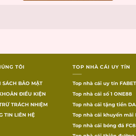
HÚNG TÔI
TOP NHÀ CÁI UY TÍN
H SÁCH BẢO MẬT
Top nhà cái uy tín
FABE
KHOẢN ĐIỀU KIỆN
Top nhà cái số 1
ONE88
TRỪ TRÁCH NHIỆM
Top nhà cái tặng tiền
DA
 TIN LIÊN HỆ
Top nhà cái khuyến mãi
Top nhà cái bóng đá
FC8
Top nhà cái thiên đường