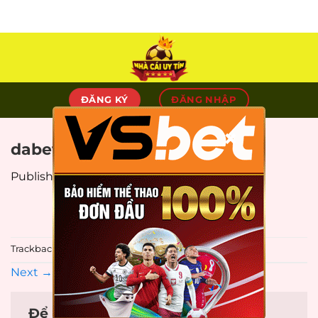
Skip
to
content
ĐĂNG KÝ
ĐĂNG NHẬP
×
dabet
Published
13/10/2021
at
200 × 200
in
DABET
Trackbacks are closed, but you can
post a comment
.
Next
→
Để lại một bình luận