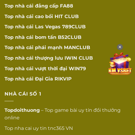
Top nhà cái đẳng cấp
FA88
Top nhà cái cao bồi
HIT CLUB
Top nhà cái Las Vegas
789CLUB
Top nhà cái bom tấn
B52CLUB
✕
Top nhà cái phái mạnh
MANCLUB
Top nhà cái thượng lưu
IWIN CLUB
Top nhà cái vượt thời đại
WIN79
Top nhà cái Đại Gia
RIKVIP
NHÀ CÁI SỐ 1
Topdoithuong
– Top game bài uy tín đổi thưởng
online
Top
nha cai uy tin
tnc365 VN