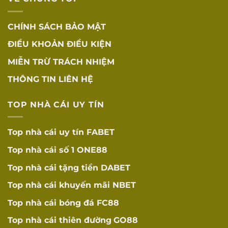
CHÍNH SÁCH BẢO MẬT
ĐIỀU KHOẢN ĐIỀU KIỆN
MIỄN TRỪ TRÁCH NHIỆM
THÔNG TIN LIÊN HỆ
TOP NHÀ CÁI UY TÍN
Top nhà cái uy tín
FABET
Top nhà cái số 1
ONE88
Top nhà cái tặng tiền
DABET
Top nhà cái khuyến mãi
NBET
Top nhà cái bóng đá
FC88
Top nhà cái thiên đường
GO88