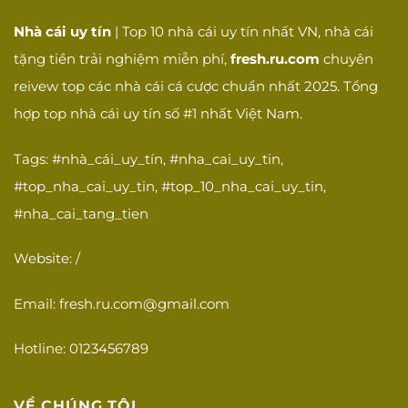
Nhà cái uy tín
| Top 10 nhà cái uy tín nhất VN, nhà cái
tặng tiền trải nghiệm miễn phí,
fresh.ru.com
chuyên
reivew top các nhà cái cá cược chuẩn nhất 2025. Tổng
hợp top nhà cái uy tín số #1 nhất Việt Nam.
Tags: #nhà_cái_uy_tín, #nha_cai_uy_tin,
#top_nha_cai_uy_tin, #top_10_nha_cai_uy_tin,
#nha_cai_tang_tien
Website: /
Email:
fresh.ru.com@gmail.com
Hotline: 0123456789
VỀ CHÚNG TÔI