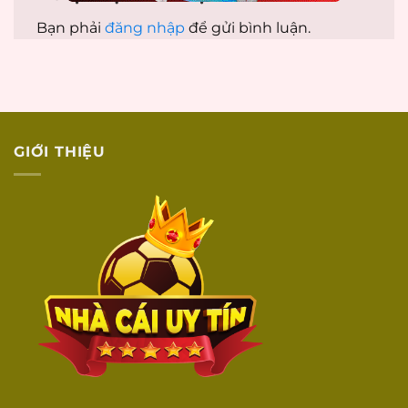
Bạn phải
đăng nhập
để gửi bình luận.
GIỚI THIỆU