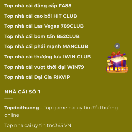
Top nhà cái đẳng cấp
FA88
Top nhà cái cao bồi
HIT CLUB
Top nhà cái Las Vegas
789CLUB
Top nhà cái bom tấn
B52CLUB
✕
Top nhà cái phái mạnh
MANCLUB
Top nhà cái thượng lưu
IWIN CLUB
Top nhà cái vượt thời đại
WIN79
Top nhà cái Đại Gia
RIKVIP
NHÀ CÁI SỐ 1
Topdoithuong
– Top game bài uy tín đổi thưởng
online
Top
nha cai uy tin
tnc365 VN