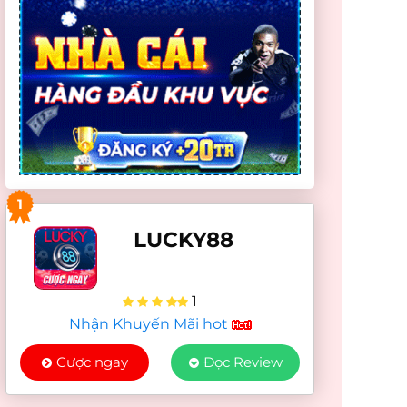
1
LUCKY88
1
Nhận Khuyến Mãi hot
Cược ngay
Đọc Review