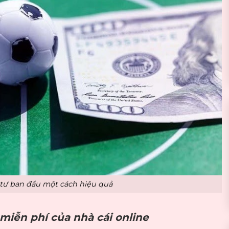
tư ban đầu một cách hiệu quả
miễn phí của nhà cái online