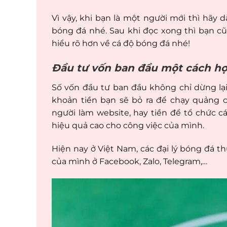
Vì vậy, khi bạn là một người mới thì hãy
bóng đá nhé. Sau khi đọc xong thì bạn c
hiểu rõ hơn về cá độ bóng đá nhé!
Đầu tư vốn ban đầu một cách hợ
Số vốn đầu tư ban đầu không chỉ dừng lại
khoản tiền bạn sẽ bỏ ra để chạy quảng 
người làm website, hay tiền để tổ chức 
hiệu quả cao cho công việc của mình.
Hiện nay ở Việt Nam, các đại lý bóng đá t
của mình ở Facebook, Zalo, Telegram,…