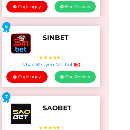
Cược ngay
Đọc Review
6
SINBET
1
Nhận Khuyến Mãi hot
Cược ngay
Đọc Review
7
SAOBET
1