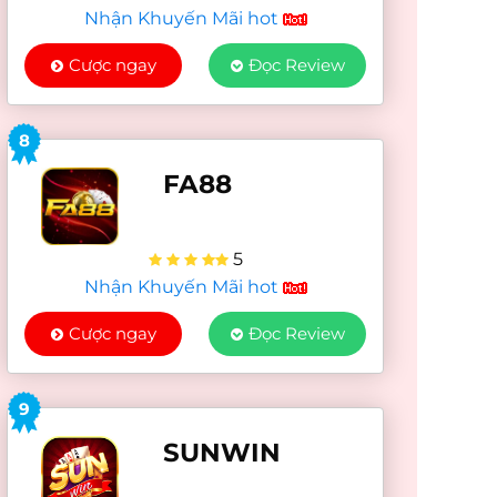
Nhận Khuyến Mãi hot
Cược ngay
Đọc Review
8
FA88
5
Nhận Khuyến Mãi hot
Cược ngay
Đọc Review
9
SUNWIN