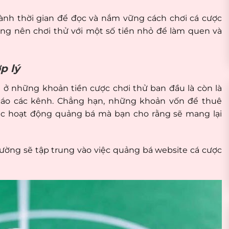
 dành thời gian để đọc và nắm vững cách chơi cá cược
ũng nên chơi thử với một số tiền nhỏ để làm quen và
p lý
 ở những khoản tiền cược chơi thử ban đầu là còn là
cáo các kênh. Chẳng hạn, những khoản vốn để thuê
các hoạt động quảng bá mà bạn cho rằng sẽ mang lại
hường sẽ tập trung vào việc quảng bá website cá cược