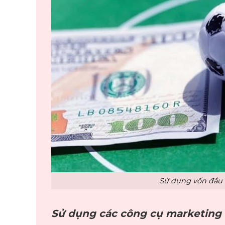
Sử dụng vốn đầu 
Sử dụng các công cụ marketing 