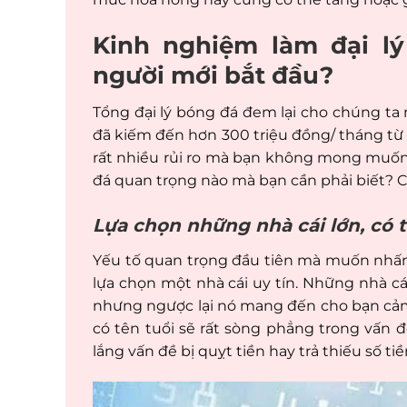
Kinh nghiệm làm đại l
người mới bắt đầu?
Tổng đại lý bóng đá đem lại cho chúng t
đã kiếm đến hơn 300 triệu đồng/ tháng từ c
rất nhiều rủi ro mà bạn không mong muốn
đá quan trọng nào mà bạn cần phải biết? C
Lựa chọn những nhà cái lớn, có 
Yếu tố quan trọng đầu tiên mà muốn nhấn
lựa chọn một nhà cái uy tín. Những nhà c
nhưng ngược lại nó mang đến cho bạn cảm 
có tên tuổi sẽ rất sòng phẳng trong vấn đ
lắng vấn đề bị quỵt tiền hay trả thiếu số ti