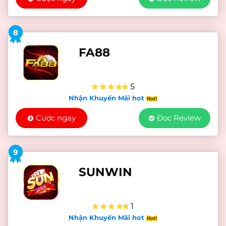
8
FA88
5
Nhận Khuyến Mãi hot
Cược ngay
Đọc Review
9
SUNWIN
1
Nhận Khuyến Mãi hot