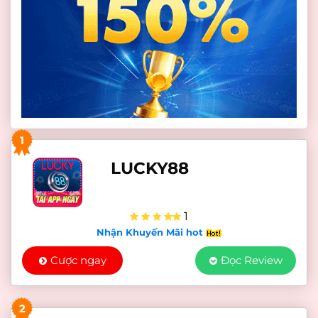
1
LUCKY88
1
Nhận Khuyến Mãi hot
Cược ngay
Đọc Review
2