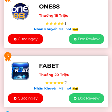
ONE88
Thưởng 18 Triệu
1
Nhận Khuyến Mãi hot
Cược ngay
Đọc Review
3
FABET
Thưởng 20 Triệu
2
Nhận Khuyến Mãi hot
Cược ngay
Đọc Review