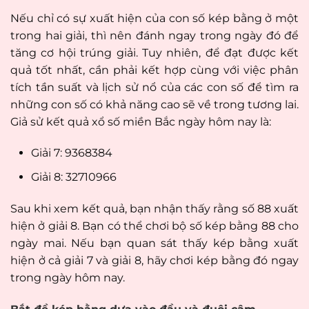
Nếu chỉ có sự xuất hiện của con số kép bằng ở một
trong hai giải, thì nên đánh ngay trong ngày đó để
tăng cơ hội trúng giải. Tuy nhiên, để đạt được kết
quả tốt nhất, cần phải kết hợp cùng với việc phân
tích tần suất và lịch sử nổ của các con số để tìm ra
những con số có khả năng cao sẽ về trong tương lai.
Giả sử kết quả xổ số miền Bắc ngày hôm nay là:
Giải 7: 9368384
Giải 8: 32710966
Sau khi xem kết quả, bạn nhận thấy rằng số 88 xuất
hiện ở giải 8. Bạn có thể chơi bộ số kép bằng 88 cho
ngày mai. Nếu bạn quan sát thấy kép bằng xuất
hiện ở cả giải 7 và giải 8, hãy chơi kép bằng đó ngay
trong ngày hôm nay.