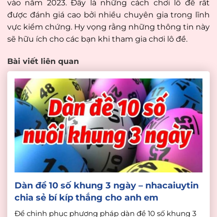
vào năm 2023. Đây là những cách chơi lô đề rất
được đánh giá cao bởi nhiều chuyên gia trong lĩnh
vực kiểm chứng. Hy vọng rằng những thông tin này
sẽ hữu ích cho các bạn khi tham gia chơi lô đề.
Bài viết liên quan
Dàn đề 10 số khung 3 ngày – nhacaiuytin
chia sẻ bí kíp thắng cho anh em
Để chinh phục phương pháp dàn đề 10 số khung 3