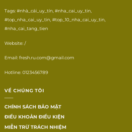
Tags: #nhà_cái_uy_tín, #nha_cai_uy_tin,
#top_nha_cai_uy_tin, #top_10_nha_cai_uy_tin,
#nha_cai_tang_tien
Website: /
Email:
fresh.ru.com@gmail.com
Hotline: 0123456789
VỀ CHÚNG TÔI
CHÍNH SÁCH BẢO MẬT
ĐIỀU KHOẢN ĐIỀU KIỆN
MIỄN TRỪ TRÁCH NHIỆM