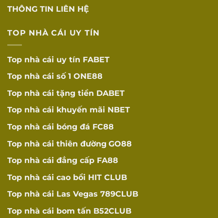
THÔNG TIN LIÊN HỆ
TOP NHÀ CÁI UY TÍN
Top nhà cái uy tín
FABET
Top nhà cái số 1
ONE88
Top nhà cái tặng tiền
DABET
Top nhà cái khuyến mãi
NBET
Top nhà cái bóng đá
FC88
Top nhà cái thiên đường
GO88
Top nhà cái đẳng cấp
FA88
Top nhà cái cao bồi
HIT CLUB
Top nhà cái Las Vegas
789CLUB
Top nhà cái bom tấn
B52CLUB