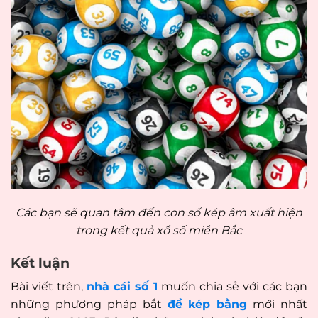
Các bạn sẽ quan tâm đến con số kép âm xuất hiện
trong kết quả xổ số miền Bắc
Kết luận
Bài viết trên,
nhà cái số 1
muốn chia sẻ với các bạn
những phương pháp bắt
đề kép bằng
mới nhất