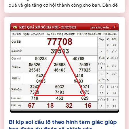
quả và gia tăng cơ hội thành công cho bạn. Dàn đề
36 số bất tử là gì? Dàn đề 36 số bất […]
Bí kíp soi cầu lô theo hình tam giác giúp