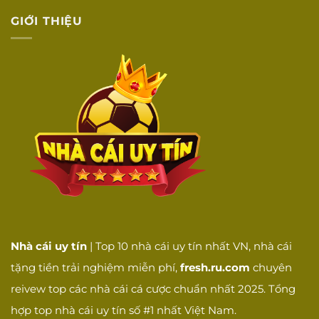
GIỚI THIỆU
Nhà cái uy tín
| Top 10 nhà cái uy tín nhất VN, nhà cái
tặng tiền trải nghiệm miễn phí,
fresh.ru.com
chuyên
reivew top các nhà cái cá cược chuẩn nhất 2025. Tổng
hợp top nhà cái uy tín số #1 nhất Việt Nam.