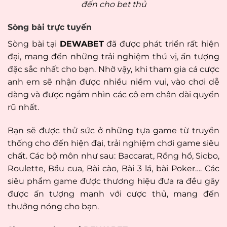
đến cho bet thủ
Sòng bài trực tuyến
Sòng bài tại
DEWABET
đã được phát triển rất hiện
đại, mang đến những trải nghiệm thú vị, ấn tượng
đặc sắc nhất cho bạn. Nhờ vậy, khi tham gia cá cược
anh em sẽ nhận được nhiều niềm vui, vào chơi dễ
dàng và được ngắm nhìn các cô em chân dài quyến
rũ nhất.
Bạn sẽ được thử sức ở những tựa game từ truyền
thống cho đến hiện đại, trải nghiệm chơi game siêu
chất. Các bộ môn như sau: Baccarat, Rồng hổ, Sicbo,
Roulette, Bầu cua, Bài cào, Bài 3 lá, bài Poker…. Các
siêu phẩm game được thương hiệu đưa ra đều gây
được ấn tượng mạnh với cược thủ, mang đến
thưởng nóng cho bạn.