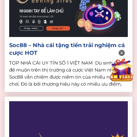
Soc88 – Nhà cái tặng tiền trải nghiệm cá
cược HOT
✕
TOP NHÀ CÁI UY TÍN SỐ 1 VIỆT NAM Dù sinh sau
để muộn trên thị trường cá cược Việt Nam nhưng
Soc88 vẫn chiếm được niềm tin của nhiều người
chơi. Đó là bởi thương hiệu này có nhiều ưu điểm,
lợi thế giúp người chơi tham gia cá cược an toàn,
minh bạch. […]