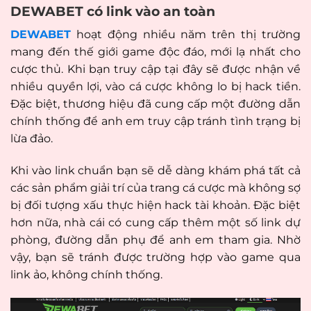
DEWABET có link vào an toàn
DEWABET
hoạt động nhiều năm trên thị trường
mang đến thế giới game độc đáo, mới lạ nhất cho
cược thủ. Khi bạn truy cập tại đây sẽ được nhận về
nhiều quyền lợi, vào cá cược không lo bị hack tiền.
Đặc biệt, thương hiệu đã cung cấp một đường dẫn
chính thống để anh em truy cập tránh tình trạng bị
lừa đảo.
Khi vào link chuẩn bạn sẽ dễ dàng khám phá tất cả
các sản phẩm giải trí của trang cá cược mà không sợ
bị đối tượng xấu thực hiện hack tài khoản. Đặc biệt
hơn nữa, nhà cái có cung cấp thêm một số link dự
phòng, đường dẫn phụ để anh em tham gia. Nhờ
vậy, bạn sẽ tránh được trường hợp vào game qua
link ảo, không chính thống.