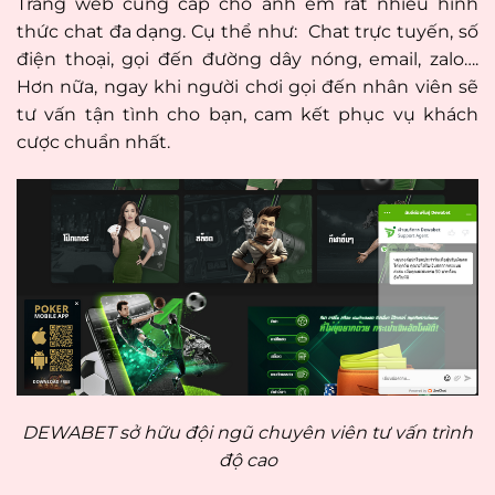
Trang web cung cấp cho anh em rất nhiều hình
thức chat đa dạng. Cụ thể như: Chat trực tuyến, số
điện thoại, gọi đến đường dây nóng, email, zalo….
Hơn nữa, ngay khi người chơi gọi đến nhân viên sẽ
tư vấn tận tình cho bạn, cam kết phục vụ khách
cược chuẩn nhất.
DEWABET sở hữu đội ngũ chuyên viên tư vấn trình
độ cao