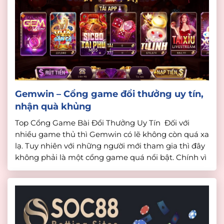
Gemwin – Cổng game đổi thưởng uy tín,
nhận quà khủng
Top Cổng Game Bài Đổi Thưởng Uy Tín Đối với
nhiều game thủ thì Gemwin có lẽ không còn quá xa
lạ. Tuy nhiên với những người mới tham gia thì đây
không phải là một cổng game quá nổi bật. Chính vì
vậy, dưới đây, nhà cái uy tín sẽ tiến hành đánh giá và
[…]