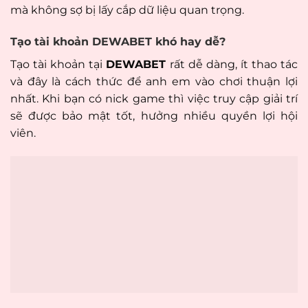
mà không sợ bị lấy cắp dữ liệu quan trọng.
Tạo tài khoản DEWABET khó hay dễ?
Tạo tài khoản tại
DEWABET
rất dễ dàng, ít thao tác
và đây là cách thức để anh em vào chơi thuận lợi
nhất. Khi bạn có nick game thì việc truy cập giải trí
sẽ được bảo mật tốt, hưởng nhiều quyền lợi hội
viên.