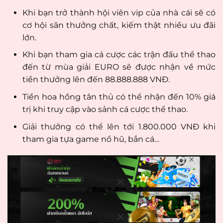
Khi bạn trở thành hội viên vip của nhà cái sẽ có
cơ hội săn thưởng chất, kiếm thật nhiều ưu đãi
lớn.
Khi bạn tham gia cá cược các trận đấu thể thao
đến từ mùa giải EURO sẽ được nhận về mức
tiền thưởng lên đến 88.888.888 VNĐ.
Tiền hoa hồng tân thủ có thể nhận đến 10% giá
trị khi truy cập vào sảnh cá cược thể thao.
Giải thưởng có thể lên tới 1.800.000 VNĐ khi
tham gia tựa game nổ hũ, bắn cá…