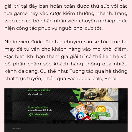
giải trí tại đây bạn hoàn toàn được thử sức với các
tựa game hay, vào cược kiếm thưởng nhanh. Trang
web còn có bộ phận nhân viên chuyên nghiệp thực
hiện công tác phục vụ người chơi cực tốt.
Nhân viên được đào tạo chuyên sâu sẽ túc trực tại
máy để tư vấn cho khách hàng vào mọi thời điểm.
Đặc biệt, khi bạn tham gia giải trí có thể liên hệ với
bộ phận chăm sóc khách hàng thông qua nhiều
kênh đa dạng. Cụ thể như: Tương tác qua hệ thống
chat trực tuyến, nhắn qua Facebook, Zalo, Email,…