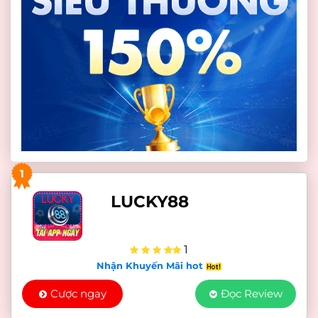
1
LUCKY88
1
Nhận Khuyến Mãi hot
Cược ngay
Đọc Review