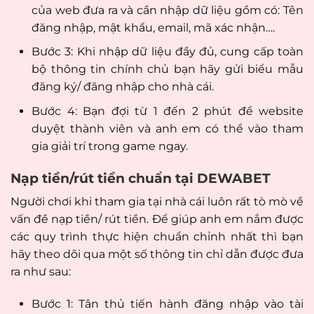
của web đưa ra và cần nhập dữ liệu gồm có: Tên
đăng nhập, mật khẩu, email, mã xác nhận….
Bước 3: Khi nhập dữ liệu đầy đủ, cung cấp toàn
bộ thông tin chính chủ bạn hãy gửi biểu mẫu
đăng ký/ đăng nhập cho nhà cái.
Bước 4: Bạn đợi từ 1 đến 2 phút để website
duyệt thành viên và anh em có thể vào tham
gia giải trí trong game ngay.
Nạp tiền/rút tiền chuẩn tại DEWABET
Người chơi khi tham gia tại nhà cái luôn rất tò mò về
vấn đề nạp tiền/ rút tiền. Để giúp anh em nắm được
các quy trình thực hiện chuẩn chỉnh nhất thì bạn
hãy theo dõi qua một số thông tin chỉ dẫn được đưa
ra như sau:
Bước 1: Tân thủ tiến hành đăng nhập vào tài