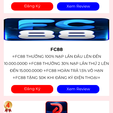
Đăng Ký
Xem Review
FC88
⭐FC88 THƯỞNG 100% NẠP LẦN ĐẦU LÊN ĐẾN
10.000.000Đ ⭐FC88 THƯỞNG 30% NẠP LẦN THỨ 2 LÊN
ĐẾN 15.000.000Đ ⭐FC88 HOÀN TRẢ 1.5% VÔ HẠN
⭐FC88 TẶNG 50K KHI ĐĂNG KÝ ĐIỆN THOẠI⭐
Đăng Ký
Xem Review