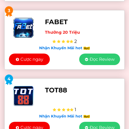
3
FABET
Thưởng 20 Triệu
2
Nhận Khuyến Mãi hot
Cược ngay
Đọc Review
4
TOT88
1
Nhận Khuyến Mãi hot
Cược ngay
Đọc Review