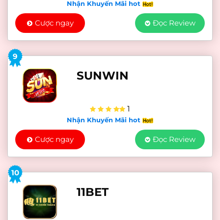
Nhận Khuyến Mãi hot
Cược ngay
Đọc Review
9
SUNWIN
1
Nhận Khuyến Mãi hot
Cược ngay
Đọc Review
10
11BET