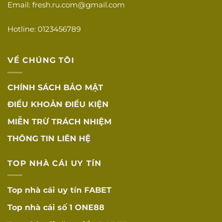
Email:
fresh.ru.com@gmail.com
Hotline: 0123456789
VỀ CHÚNG TÔI
CHÍNH SÁCH BẢO MẬT
ĐIỀU KHOẢN ĐIỀU KIỆN
MIỄN TRỪ TRÁCH NHIỆM
THÔNG TIN LIÊN HỆ
TOP NHÀ CÁI UY TÍN
Top nhà cái uy tín
FABET
Top nhà cái số 1
ONE88