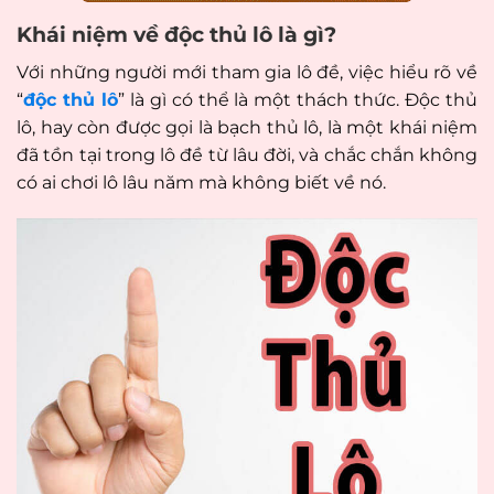
Khái niệm về độc thủ lô là gì?
Với những người mới tham gia lô đề, việc hiểu rõ về
“
độc thủ lô
” là gì có thể là một thách thức. Độc thủ
lô, hay còn được gọi là bạch thủ lô, là một khái niệm
đã tồn tại trong lô đề từ lâu đời, và chắc chắn không
có ai chơi lô lâu năm mà không biết về nó.