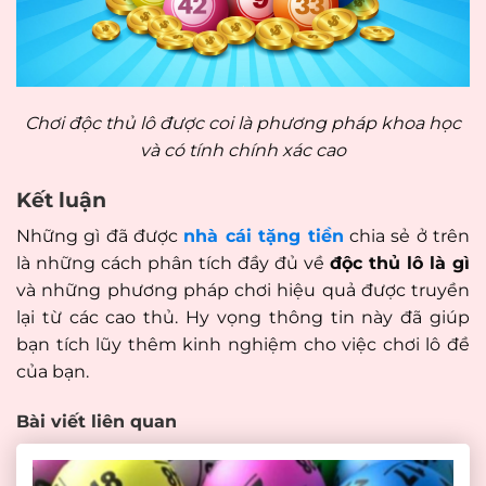
Chơi độc thủ lô được coi là phương pháp khoa học
và có tính chính xác cao
Kết luận
Những gì đã được
nhà cái tặng tiền
chia sẻ ở trên
là những cách phân tích đầy đủ về
độc thủ lô là gì
và những phương pháp chơi hiệu quả được truyền
lại từ các cao thủ. Hy vọng thông tin này đã giúp
bạn tích lũy thêm kinh nghiệm cho việc chơi lô đề
của bạn.
Bài viết liên quan