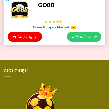
GO88
1
Nhận Khuyến Mãi hot
Cược ngay
Đọc Review
GIỚI THIỆU