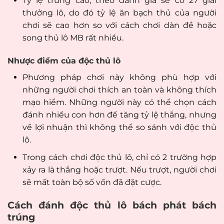
Tỷ lệ trúng cao, theo đánh giá sẽ có 27 giải
thưởng lô, do đó tỷ lệ ăn bạch thủ của người
chơi sẽ cao hơn so với cách chơi dàn đề hoặc
song thủ lô MB rất nhiều.
Nhược điểm của độc thủ lô
Phương pháp chơi này không phù hợp với
những người chơi thích an toàn và không thích
mạo hiểm. Những người này có thể chọn cách
đánh nhiều con hơn để tăng tỷ lệ thắng, nhưng
về lợi nhuận thì không thể so sánh với độc thủ
lô.
Trong cách chơi độc thủ lô, chỉ có 2 trường hợp
xảy ra là thắng hoặc trượt. Nếu trượt, người chơi
sẽ mất toàn bộ số vốn đã đặt cược.
Cách đánh độc thủ lô bách phát bách
trúng