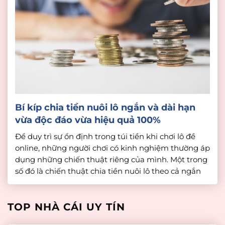
Bí kíp chia tiền nuôi lô ngắn và dài hạn
vừa độc đáo vừa hiệu quả 100%
Để duy trì sự ổn định trong túi tiền khi chơi lô đề
online, những người chơi có kinh nghiệm thường áp
dụng những chiến thuật riêng của mình. Một trong
số đó là chiến thuật chia tiền nuôi lô theo cả ngắn
hạn và dài hạn. Dưới đây nhà cái uy tín sẽ chia sẻ […]
TOP NHÀ CÁI UY TÍN