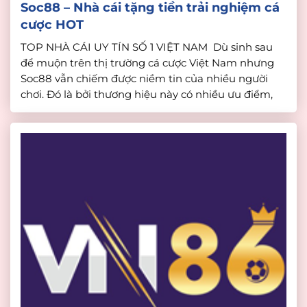
Soc88 – Nhà cái tặng tiền trải nghiệm cá
cược HOT
TOP NHÀ CÁI UY TÍN SỐ 1 VIỆT NAM Dù sinh sau
để muộn trên thị trường cá cược Việt Nam nhưng
Soc88 vẫn chiếm được niềm tin của nhiều người
chơi. Đó là bởi thương hiệu này có nhiều ưu điểm,
lợi thế giúp người chơi tham gia cá cược an toàn,
minh bạch. […]