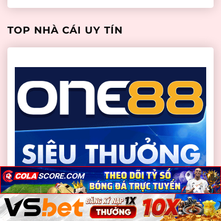
bạn sẽ có cơ hội trải nghiệm […]
TOP NHÀ CÁI UY TÍN
×
×
×