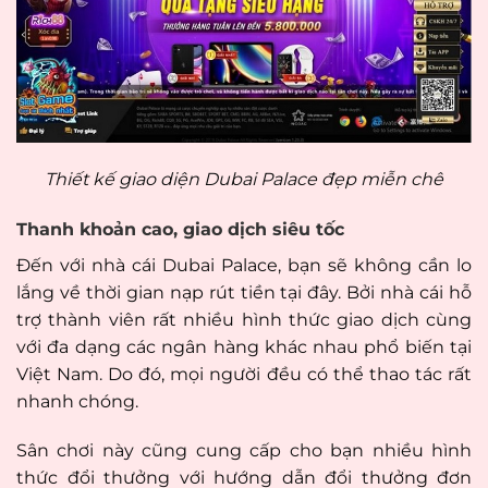
Thiết kế giao diện Dubai Palace đẹp miễn chê
Thanh khoản cao, giao dịch siêu tốc
Đến với nhà cái Dubai Palace, bạn sẽ không cần lo
lắng về thời gian nạp rút tiền tại đây. Bởi nhà cái hỗ
trợ thành viên rất nhiều hình thức giao dịch cùng
với đa dạng các ngân hàng khác nhau phổ biến tại
Việt Nam. Do đó, mọi người đều có thể thao tác rất
nhanh chóng.
Sân chơi này cũng cung cấp cho bạn nhiều hình
thức đổi thưởng với hướng dẫn đổi thưởng đơn