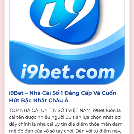
i9Bet – Nhà Cái Số 1 Đẳng Cấp Và Cuốn
Hút Bậc Nhất Châu Á
TOP NHÀ CÁI UY TÍN SỐ 1 VIỆT NAM i9Bet luôn là
cái tên được nhiều người ưu tiên lựa chọn nhất bởi
đây chính là nhà cái uy tín địa điểm thỏa mãn đam
mê đỏ đen của vô số tay chơi. Đến với tụ điểm này,