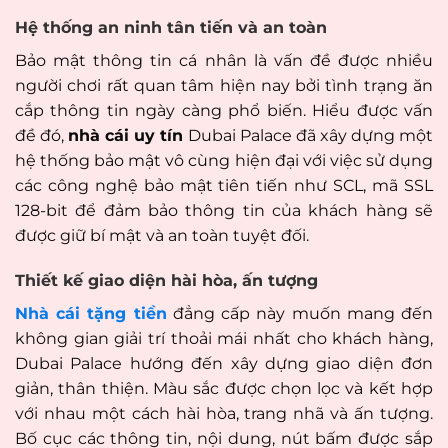
Hệ thống an ninh tân tiến và an toàn
Bảo mật thông tin cá nhân là vấn đề được nhiều
người chơi rất quan tâm hiện nay bởi tình trạng ăn
cắp thông tin ngày càng phổ biến. Hiểu được vấn
đề đó,
nhà cái uy tín
Dubai Palace đã xây dựng một
hệ thống bảo mật vô cùng hiện đại với việc sử dụng
các công nghệ bảo mật tiên tiến như SCL, mã SSL
128-bit để đảm bảo thông tin của khách hàng sẽ
được giữ bí mật và an toàn tuyệt đối.
Thiết kế giao diện hài hòa, ấn tượng
Nhà cái tặng tiền
đẳng cấp này muốn mang đến
không gian giải trí thoải mái nhất cho khách hàng,
Dubai Palace hướng đến xây dựng giao diện đơn
giản, thân thiện. Màu sắc được chọn lọc và kết hợp
với nhau một cách hài hòa, trang nhã và ấn tượng.
Bố cục các thông tin, nội dung, nút bấm được sắp