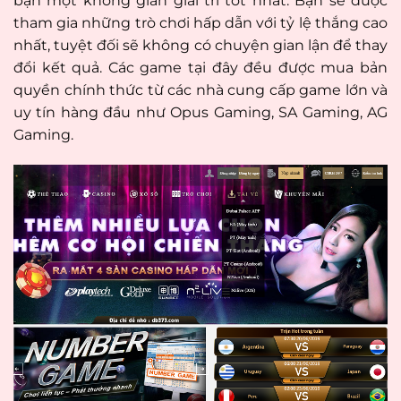
bạn một không gian giải trí tốt nhất. Bạn sẽ được
tham gia những trò chơi hấp dẫn với tỷ lệ thắng cao
nhất, tuyệt đối sẽ không có chuyện gian lận để thay
đổi kết quả. Các game tại đây đều được mua bản
quyền chính thức từ các nhà cung cấp game lớn và
uy tín hàng đầu như Opus Gaming, SA Gaming, AG
Gaming.