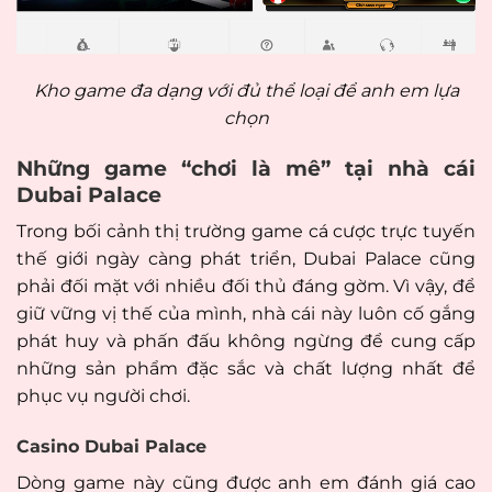
Kho game đa dạng với đủ thể loại để anh em lựa
chọn
Những game “chơi là mê” tại nhà cái
Dubai Palace
Trong bối cảnh thị trường game cá cược trực tuyến
thế giới ngày càng phát triển, Dubai Palace cũng
phải đối mặt với nhiều đối thủ đáng gờm. Vì vậy, để
giữ vững vị thế của mình, nhà cái này luôn cố gắng
phát huy và phấn đấu không ngừng để cung cấp
những sản phẩm đặc sắc và chất lượng nhất để
phục vụ người chơi.
Casino Dubai Palace
Dòng game này cũng được anh em đánh giá cao