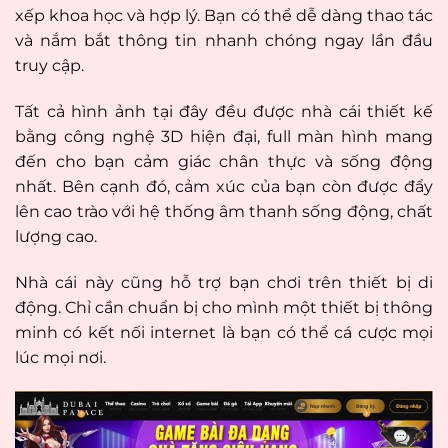
xếp khoa học và hợp lý. Bạn có thể dễ dàng thao tác
và nắm bắt thông tin nhanh chóng ngay lần đầu
truy cập.
Tất cả hình ảnh tại đây đều được nhà cái thiết kế
bằng công nghệ 3D hiện đại, full màn hình mang
đến cho bạn cảm giác chân thực và sống động
nhất. Bên cạnh đó, cảm xúc của bạn còn được đẩy
lên cao trào với hệ thống âm thanh sống động, chất
lượng cao.
Nhà cái này cũng hỗ trợ bạn chơi trên thiết bị di
động. Chỉ cần chuẩn bị cho mình một thiết bị thông
minh có kết nối internet là bạn có thể cá cược mọi
lúc mọi nơi.