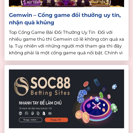
Gemwin – Cổng game đổi thưởng uy tín,
nhận quà khủng
Top Cổng Game Bài Đổi Thưởng Uy Tín Đối với
nhiều game thủ thì Gemwin có lẽ không còn quá xa
lạ. Tuy nhiên với những người mới tham gia thì đây
không phải là một cổng game quá nổi bật. Chính vì
vậy, dưới đây, nhà cái uy tín sẽ tiến hành đánh giá và
[…]