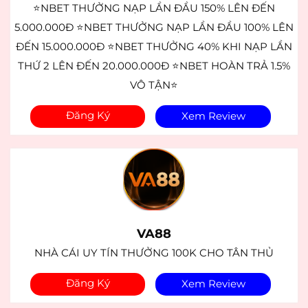
⭐NBET THƯỞNG NẠP LẦN ĐẦU 150% LÊN ĐẾN
5.000.000Đ ⭐NBET THƯỞNG NẠP LẦN ĐẦU 100% LÊN
ĐẾN 15.000.000Đ ⭐NBET THƯỞNG 40% KHI NẠP LẦN
THỨ 2 LÊN ĐẾN 20.000.000Đ ⭐NBET HOÀN TRẢ 1.5%
VÔ TẬN⭐
Đăng Ký
Xem Review
VA88
NHÀ CÁI UY TÍN THƯỞNG 100K CHO TÂN THỦ
Đăng Ký
Xem Review