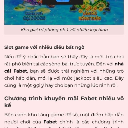
Kho giải trí phong phú với nhiều loại hình
Slot game với nhiều điều bất ngờ
Nếu để ý, chắc hẳn bạn sẽ thấy đây là một trò chơi
rất phổ biến tại các sòng bài trực tuyến. Đến với
nhà
cái Fabet
, bạn sẽ được trải nghiệm với những trò
chơi hấp dẫn, mới lạ với mức jackpot siêu cao. Đây
cũng là một gợi ý hay cho bạn những lúc rảnh rỗi.
Chương trình khuyến mãi Fabet nhiều vô
kể
Bên cạnh kho tàng game đồ sộ, một điểm hấp dẫn
người chơi của
Fabet
chính là các chương trình