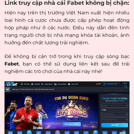
Link truy cập nhà cái Fabet không bị chặn:
Hiện nay trên thị trường Việt Nam xuất hiện nhiều
loại hình cá cược chưa được cấp phép hoạt động
hợp pháp như ở các nước. Điều này dẫn đến tình
trạng người chơi bị nhà mạng khóa tài khoản, ảnh
hưởng đến chất lượng trải nghiệm.
Để không bị cản trở trong khi truy cập sòng bạc
Fabet
, bạn có thể sử dụng liên kết sau để trải
nghiệm các trò chơi của nhà cái này nhé!