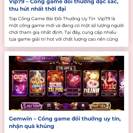
Vip79 – Cổng game đổi thưởng đặc sắc,
thu hút nhất thời đại
Top Cổng Game Bài Đổi Thưởng Uy Tín Vip79 là
một cổng game mới và đang có một số lượng người
chơi tham gia nhất định. Tại đây, cung cấp nhiều
tựa game giải trí hot với chất lượng cao nên cũng
rất nhiều người yêu thích. Do đó, để giúp người chơi
hiểu rõ […]
Gemwin – Cổng game đổi thưởng uy tín,
nhận quà khủng