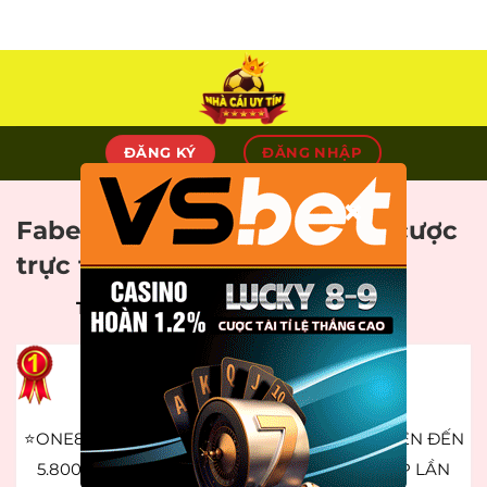
Skip
to
content
ĐĂNG KÝ
ĐĂNG NHẬP
×
Fabet – Nhà cái tặng tiền cá cược
trực tuyến tầm cỡ quốc tế
TOP NHÀ CÁI UY TÍN SỐ 1 VIỆT NAM
ONE88
⭐ONE88 THƯỞNG 150% CHO NẠP LẦN ĐẦU LÊN ĐẾN
5.800.000Đ ⭐ONE88 THƯỞNG 118% CHO NẠP LẦN