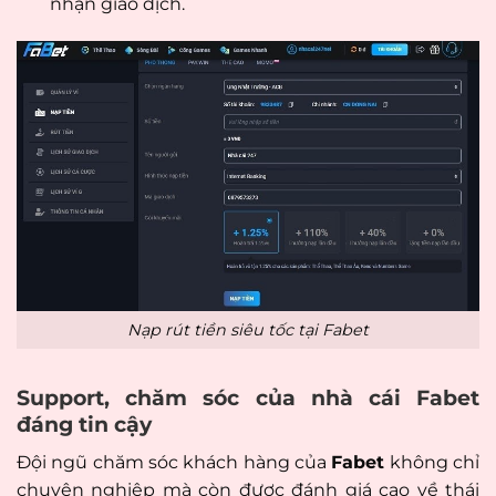
nhận giao dịch.
Nạp rút tiền siêu tốc tại Fabet
Support, chăm sóc của nhà cái Fabet
đáng tin cậy
Đội ngũ chăm sóc khách hàng của
Fabet
không chỉ
chuyên nghiệp mà còn được đánh giá cao về thái