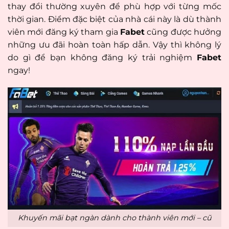
thay đổi thường xuyên để phù hợp với từng mốc
thời gian. Điểm đặc biệt của nhà cái này là dù thành
viên mới đăng ký tham gia
Fabet
cũng được hưởng
những ưu đãi hoàn toàn hấp dẫn. Vậy thì không lý
do gì để bạn không đăng ký trải nghiệm
Fabet
ngay!
Khuyến mãi bạt ngàn dành cho thành viên mới – cũ