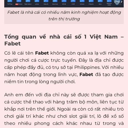
Fabet là nhà cái có nhiều năm kinh nghiệm hoạt động
trên thị trường
Tổng quan về nhà cái số 1 Việt Nam –
Fabet
Có lẽ cái tên
Fabet
không còn quá xa lạ với những
người chơi cá cược trực tuyến. Đây là địa chỉ được
cấp phép đầy đủ, có trụ sở tại Philippines. Với nhiều
năm hoạt động trong lĩnh vực,
Fabet
đã tạo được
niềm tin trong lòng người chơi.
Anh em đến với địa chỉ này sẽ được tham gia chơi
cá cược thể thao với hàng trăm bộ môn, liên tục từ
khắp nơi trên thế giới. Ngoài ra còn có rất nhiều trò
chơi giải trí khác như chơi slot giải trí, lô đề xổ số
theo nhiều phong cách khác nhau từ trong và