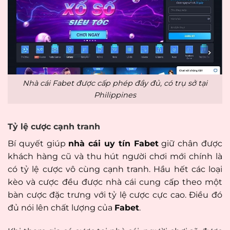
Nhà cái Fabet được cấp phép đầy đủ, có trụ sở tại
Philippines
Tỷ lệ cược cạnh tranh
Bí quyết giúp
nhà cái uy tín Fabet
giữ chân được
khách hàng cũ và thu hút người chơi mới chính là
có tỷ lệ cược vô cùng cạnh tranh. Hầu hết các loại
kèo và cược đều được nhà cái cung cấp theo một
bàn cược đặc trưng với tỷ lệ cược cực cao. Điều đó
đủ nói lên chất lượng của
Fabet
.