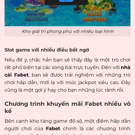
Kho giải trí phong phú với nhiều loại hình
Slot game với nhiều điều bất ngờ
Nếu để ý, chắc hẳn bạn sẽ thấy đây là một trò chơi
rất phổ biến tại các sòng bài trực tuyến. Đến với
nhà
cái Fabet
, bạn sẽ được trải nghiệm với những trò
chơi hấp dẫn, mới lạ với mức jackpot siêu cao. Đây
cũng là một gợi ý hay cho bạn những lúc rảnh rỗi.
Chương trình khuyến mãi Fabet nhiều vô
kể
Bên cạnh kho tàng game đồ sộ, một điểm hấp dẫn
người chơi của
Fabet
chính là các chương trình