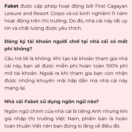
Fabet
được cấp phép hoạt động bởi First Cagayan
Leisure and Resort Corpo và có kinh nghiệm 11 năm
hoạt động trên thị trường. Do đó, nhà cái này rất uy
tín và chất lượng được yêu thích.
Đăng ký tài khoản người chơi tại nhà cái có mất
phí không?
Câu trả lời là không. Khi tạo tài khoản tham gia nhà
cái này, bạn sẽ được miễn phí hoàn toàn 100% phí
mở tài khoản. Ngoài ra khi tham gia bạn còn nhận
được những khuyến mãi hấp dẫn mà nhà cái này
mang lại.
Nhà cái Fabet sử dụng ngôn ngữ nào?
Ngôn ngữ chính của nhà cái là tiếng Anh nhưng khi
gia nhập thị trường Việt Nam, phiên bản là hoàn
toàn thuần Việt nên bạn đừng lo lắng về điều đó.