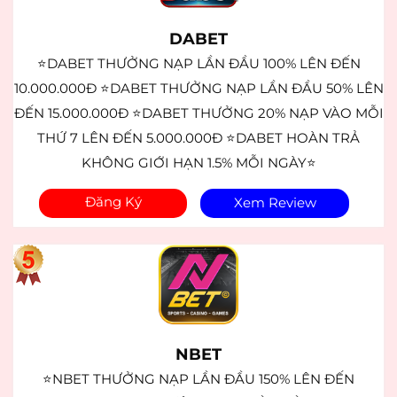
DABET
⭐DABET THƯỞNG NẠP LẦN ĐẦU 100% LÊN ĐẾN
10.000.000Đ ⭐DABET THƯỞNG NẠP LẦN ĐẦU 50% LÊN
ĐẾN 15.000.000Đ ⭐DABET THƯỞNG 20% NẠP VÀO MỖI
THỨ 7 LÊN ĐẾN 5.000.000Đ ⭐DABET HOÀN TRẢ
KHÔNG GIỚI HẠN 1.5% MỖI NGÀY⭐
Đăng Ký
Xem Review
NBET
⭐NBET THƯỞNG NẠP LẦN ĐẦU 150% LÊN ĐẾN