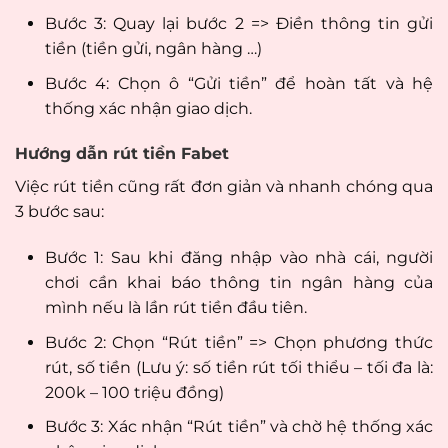
Bước 3: Quay lại bước 2 => Điền thông tin gửi
tiền (tiền gửi, ngân hàng …)
Bước 4: Chọn ô “Gửi tiền” để hoàn tất và hệ
thống xác nhận giao dịch.
Hướng dẫn rút tiền Fabet
Việc rút tiền cũng rất đơn giản và nhanh chóng qua
3 bước sau:
Bước 1: Sau khi đăng nhập vào nhà cái, người
chơi cần khai báo thông tin ngân hàng của
mình nếu là lần rút tiền đầu tiên.
Bước 2: Chọn “Rút tiền” => Chọn phương thức
rút, số tiền (Lưu ý: số tiền rút tối thiểu – tối đa là:
200k – 100 triệu đồng)
Bước 3: Xác nhận “Rút tiền” và chờ hệ thống xác