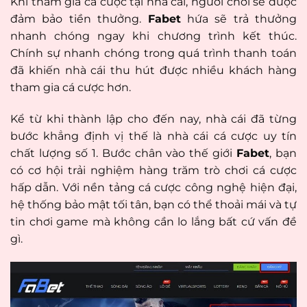
Khi tham gia cá cược tại nhà cái, người chơi sẽ được
đảm bảo tiền thưởng.
Fabet
hứa sẽ trả thưởng
nhanh chóng ngay khi chương trình kết thúc.
Chính sự nhanh chóng trong quá trình thanh toán
đã khiến nhà cái thu hút được nhiều khách hàng
tham gia cá cược hơn.
Kể từ khi thành lập cho đến nay, nhà cái đã từng
bước khẳng định vị thế là nhà cái cá cược uy tín
chất lượng số 1. Bước chân vào thế giới
Fabet
, bạn
có cơ hội trải nghiệm hàng trăm trò chơi cá cược
hấp dẫn. Với nền tảng cá cược công nghệ hiện đại,
hệ thống bảo mật tối tân, bạn có thể thoải mái và tự
tin chơi game mà không cần lo lắng bất cứ vấn đề
gì.