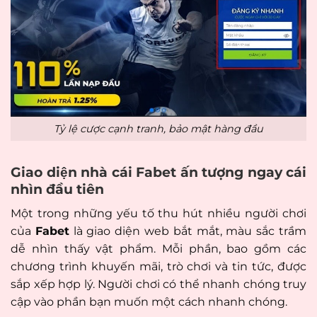
Tỷ lệ cược cạnh tranh, bảo mật hàng đầu
Giao diện nhà cái Fabet ấn tượng ngay cái
nhìn đầu tiên
Một trong những yếu tố thu hút nhiều người chơi
của
Fabet
là giao diện web bắt mắt, màu sắc trầm
dễ nhìn thấy vật phẩm. Mỗi phần, bao gồm các
chương trình khuyến mãi, trò chơi và tin tức, được
sắp xếp hợp lý. Người chơi có thể nhanh chóng truy
cập vào phần bạn muốn một cách nhanh chóng.