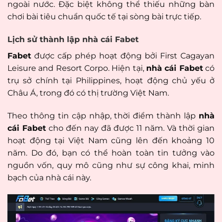
ngoài nước. Đặc biệt không thể thiếu những bàn
chơi bài tiêu chuẩn quốc tế tại sòng bài trực tiếp.
Lịch sử thành lập nhà cái Fabet
Fabet
được cấp phép hoạt động bởi First Cagayan
Leisure and Resort Corpo. Hiện tại,
nhà cái Fabet
có
trụ sở chính tại Philippines, hoạt động chủ yếu ở
Châu Á, trong đó có thị trường Việt Nam.
Theo thông tin cập nhập, thời điểm thành lập
nhà
cái Fabet
cho đến nay đã được 11 năm. Và thời gian
hoạt động tại Việt Nam cũng lên đến khoảng 10
năm. Do đó, bạn có thể hoàn toàn tin tưởng vào
nguồn vốn, quy mô cũng như sự công khai, minh
bạch của nhà cái này.