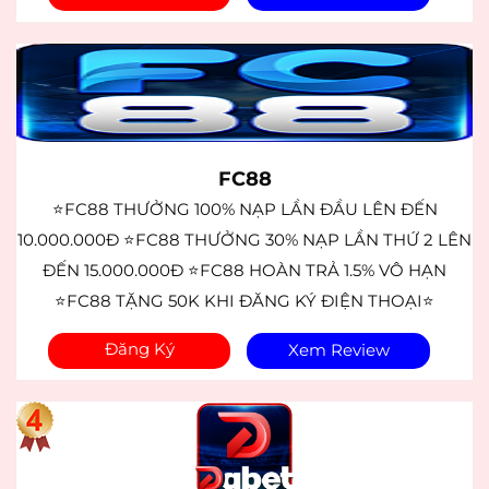
FC88
⭐FC88 THƯỞNG 100% NẠP LẦN ĐẦU LÊN ĐẾN
10.000.000Đ ⭐FC88 THƯỞNG 30% NẠP LẦN THỨ 2 LÊN
ĐẾN 15.000.000Đ ⭐FC88 HOÀN TRẢ 1.5% VÔ HẠN
⭐FC88 TẶNG 50K KHI ĐĂNG KÝ ĐIỆN THOẠI⭐
Đăng Ký
Xem Review