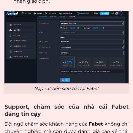
nhận giao dịch.
Nạp rút tiền siêu tốc tại Fabet
Support, chăm sóc của nhà cái Fabet
đáng tin cậy
Đội ngũ chăm sóc khách hàng của
Fabet
không chỉ
chuyên nghiệp mà còn được đánh giá cao về thái