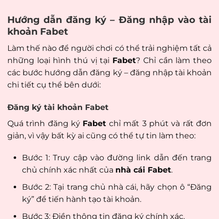
Hướng dẫn đăng ký – Đăng nhập vào tài
khoản Fabet
Làm thế nào để người chơi có thể trải nghiệm tất cả
những loại hình thú vị tại
Fabet
? Chỉ cần làm theo
các bước hướng dẫn đăng ký – đăng nhập tài khoản
chi tiết cụ thể bên dưới:
Đăng ký tài khoản Fabet
Quá trình đăng ký
Fabet
chỉ mất 3 phút và rất đơn
giản, vì vậy bất kỳ ai cũng có thể tự tin làm theo:
Bước 1: Truy cập vào đường link dẫn đến trang
chủ chính xác nhất của
nhà cái Fabet
.
Bước 2: Tại trang chủ nhà cái, hãy chọn ô “Đăng
ký” để tiến hành tạo tài khoản.
Bước 3: Điền thông tin đăng ký chính xác.