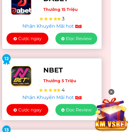
Thưởng 15 Triệu
3
Nhận Khuyến Mãi hot
Cược ngay
Đọc Review
12
NBET
Thưởng 5 Triệu
4
✕
Nhận Khuyến Mãi hot
Cược ngay
Đọc Review
13