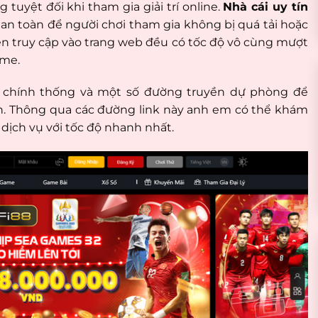
uyệt đối khi tham gia giải trí online.
Nhà cái uy tín
an toàn để người chơi tham gia không bị quá tải hoặc
ên truy cập vào trang web đều có tốc độ vô cùng mượt
ame.
n chính thống và một số đường truyền dự phòng để
ặn. Thông qua các đường link này anh em có thể khám
c dịch vụ với tốc độ nhanh nhất.