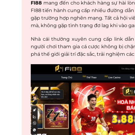
FI88
mang đến cho khách hàng sự hài lòng t
FI88 tiến hành cung cấp nhiều đường dẫn 
gặp trường hợp nghẽn mạng. Tất cả hội vi
mà, không gặp tình trạng đơ lag khi vào g
Nhà cái thường xuyên cung cấp link dẫ
người chơi tham gia cá cược không bị ch
phá thế giới giải trí đặc sắc, trải nghiệm cá