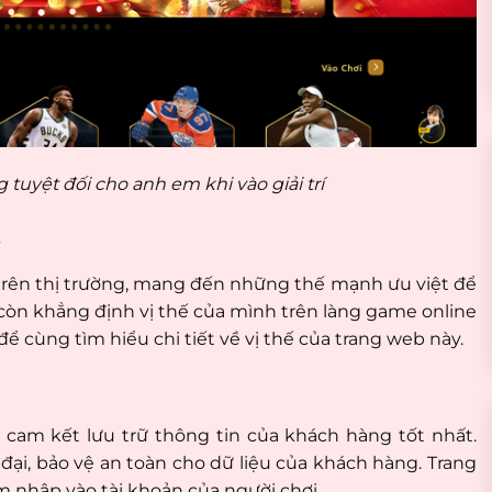
 tuyệt đối cho anh em khi vào giải trí
8
trên thị trường, mang đến những thế mạnh ưu việt để
i còn khẳng định vị thế của mình trên làng game online
để cùng tìm hiểu chi tiết về vị thế của trang web này.
 cam kết lưu trữ thông tin của khách hàng tốt nhất.
đại, bảo vệ an toàn cho dữ liệu của khách hàng. Trang
âm nhập vào tài khoản của người chơi.