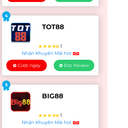
4
TOT88
1
Nhận Khuyến Mãi hot
Cược ngay
Đọc Review
5
BIG88
1
Nhận Khuyến Mãi hot