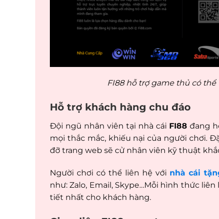
FI88 hỗ trợ game thủ có th
Hỗ trợ khách hàng chu đáo
Đội ngũ nhân viên tại nhà cái
FI88
đang ho
mọi thắc mắc, khiếu nại của người chơi. Đ
đỡ trang web sẽ cử nhân viên kỹ thuật kh
Người chơi có thể liên hệ với
nhà cái tặn
như: Zalo, Email, Skype…Mỗi hình thức liên 
tiết nhất cho khách hàng.