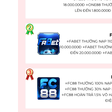
18.000.000Đ ⭐ONE88 THƯỞ
LÊN ĐẾN 1.800.000
⭐FABET THƯỞNG NẠP 11
10.000.000Đ ⭐FABET THƯỞN
ĐẾN 20.000.000Đ ⭐FA
⭐FC88 THƯỞNG 100% NẠP 
⭐FC88 THƯỞNG 30% NẠP L
⭐FC88 HOÀN TRẢ 1.5% VÔ H
ĐIỆ