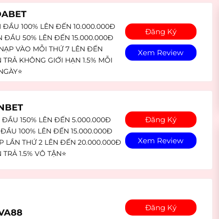
DABET
ĐẦU 100% LÊN ĐẾN 10.000.000Đ
Đăng Ký
ĐẦU 50% LÊN ĐẾN 15.000.000Đ
ẠP VÀO MỖI THỨ 7 LÊN ĐẾN
Xem Review
 TRẢ KHÔNG GIỚI HẠN 1.5% MỖI
NGÀY⭐
NBET
Đăng Ký
ĐẦU 150% LÊN ĐẾN 5.000.000Đ
ẦU 100% LÊN ĐẾN 15.000.000Đ
Xem Review
 LẦN THỨ 2 LÊN ĐẾN 20.000.000Đ
TRẢ 1.5% VÔ TẬN⭐
Đăng Ký
VA88