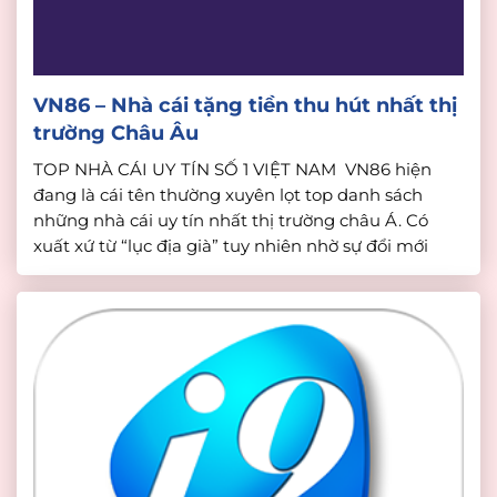
VN86 – Nhà cái tặng tiền thu hút nhất thị
trường Châu Âu
TOP NHÀ CÁI UY TÍN SỐ 1 VIỆT NAM VN86 hiện
đang là cái tên thường xuyên lọt top danh sách
những nhà cái uy tín nhất thị trường châu Á. Có
xuất xứ từ “lục địa già” tuy nhiên nhờ sự đổi mới
nền tảng cá cược đã đáp ứng được tốt nhất nhu […]