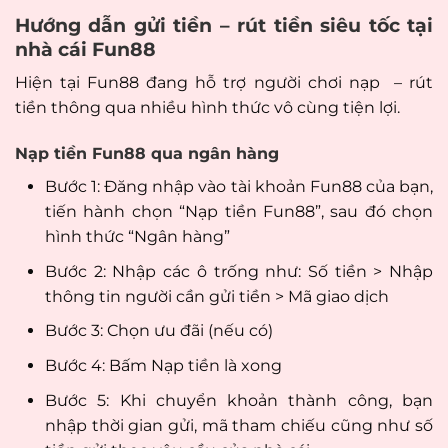
Hướng dẫn gửi tiền – rút tiền siêu tốc tại
nhà cái Fun88
Hiện tại Fun88 đang hỗ trợ người chơi nạp – rút
tiền thông qua nhiều hình thức vô cùng tiện lợi.
Nạp tiền Fun88 qua ngân hàng
Bước 1: Đăng nhập vào tài khoản Fun88 của bạn,
tiến hành chọn “Nạp tiền Fun88”, sau đó chọn
hình thức “Ngân hàng”
Bước 2: Nhập các ô trống như: Số tiền > Nhập
thông tin người cần gửi tiền > Mã giao dịch
Bước 3: Chọn ưu đãi (nếu có)
Bước 4: Bấm Nạp tiền là xong
Bước 5: Khi chuyển khoản thành công, bạn
nhập thời gian gửi, mã tham chiếu cũng như số