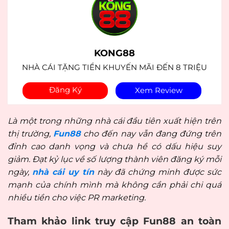
KONG88
NHÀ CÁI TẶNG TIỀN KHUYẾN MÃI ĐẾN 8 TRIỆU
Đăng Ký
Xem Review
Là một trong những nhà cái đầu tiên xuất hiện trên
thị trường,
Fun88
cho đến nay vẫn đang đứng trên
đỉnh cao danh vọng và chưa hề có dấu hiệu suy
giảm. Đạt kỷ lục về số lượng thành viên đăng ký mỗi
ngày,
nhà cái uy tín
này đã chứng minh được sức
mạnh của chính mình mà không cần phải chi quá
nhiều tiền cho việc PR marketing.
Tham khảo link truy cập Fun88 an toàn