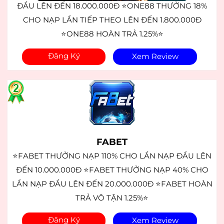
ĐẦU LÊN ĐẾN 18.000.000Đ ⭐ONE88 THƯỞNG 18%
CHO NẠP LẦN TIẾP THEO LÊN ĐẾN 1.800.000Đ
⭐ONE88 HOÀN TRẢ 1.25%⭐
Đăng Ký
Xem Review
FABET
⭐FABET THƯỞNG NẠP 110% CHO LẦN NẠP ĐẦU LÊN
ĐẾN 10.000.000Đ ⭐FABET THƯỞNG NẠP 40% CHO
LẦN NẠP ĐẦU LÊN ĐẾN 20.000.000Đ ⭐FABET HOÀN
TRẢ VÔ TẬN 1.25%⭐
Đăng Ký
Xem Review