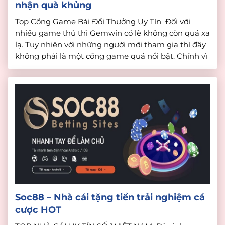
nhận quà khủng
Top Cổng Game Bài Đổi Thưởng Uy Tín Đối với
nhiều game thủ thì Gemwin có lẽ không còn quá xa
lạ. Tuy nhiên với những người mới tham gia thì đây
không phải là một cổng game quá nổi bật. Chính vì
vậy, dưới đây, nhà cái uy tín sẽ tiến hành đánh giá và
[…]
Soc88 – Nhà cái tặng tiền trải nghiệm cá
cược HOT