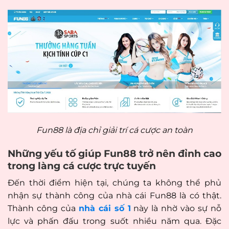
Fun88 là địa chỉ giải trí cá cược an toàn
Những yếu tố giúp Fun88 trở nên đỉnh cao
trong làng cá cược trực tuyến
Đến thời điểm hiện tại, chúng ta không thể phủ
nhận sự thành công của nhà cái Fun88 là có thật.
Thành công của
nhà cái số 1
này là nhờ vào sự nỗ
lực và phấn đấu trong suốt nhiều năm qua. Đặc