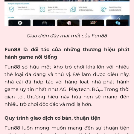
Giao diện đầy mát mắt của Fun88
Fun88 là đối tác của những thương hiệu phát
hành game nổi tiếng
Fun88 sở hữu một kho trò chơi khá lớn với nhiều
thể loại đa dạng và thú vị. Để làm được điều này,
nhà cái đã hợp tác với hàng loạt nhà phát hành
game uy tín nhất như AG, Playtech, BG,… Trong thời
gian tới, thương hiệu này hứa hẹn sẽ mang đến
nhiều trò chơi độc đáo và mới lạ hơn.
Quy trình giao dịch cơ bản, thuận tiện
Fun88 luôn mong muốn mang đến sự thuận tiện