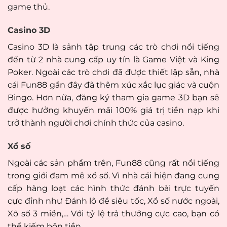
game thủ.
Casino 3D
Casino 3D là sảnh tập trung các trò chơi nổi tiếng
đến từ 2 nhà cung cấp uy tín là Game Việt và King
Poker. Ngoài các trò chơi đã được thiết lập sẵn, nhà
cái Fun88 gần đây đã thêm xúc xắc lục giác và cuộn
Bingo. Hơn nữa, đăng ký tham gia game 3D bạn sẽ
được hưởng khuyến mãi 100% giá trị tiền nạp khi
trở thành người chơi chính thức của casino.
Xổ số
Ngoài các sản phẩm trên, Fun88 cũng rất nổi tiếng
trong giới đam mê xổ số. Vì nhà cái hiện đang cung
cấp hàng loạt các hình thức đánh bài trực tuyến
cực đỉnh như Đánh lô đề siêu tốc, Xổ số nước ngoài,
Xổ số 3 miền,… Với tỷ lệ trả thưởng cực cao, bạn có
thể kiếm bộn tiền.