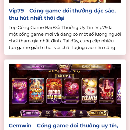
Vip79 – Cổng game đổi thưởng đặc sắc,
thu hút nhất thời đại
Top Cổng Game Bài Đổi Thưởng Uy Tín Vip79 là
một cổng game mới và đang có một số lượng người
chơi tham gia nhất định. Tại đây, cung cấp nhiều
tựa game giải trí hot với chất lượng cao nên cũng
rất nhiều người yêu thích. Do đó, để giúp người chơi
hiểu rõ […]
Gemwin – Cổng game đổi thưởng uy tín,