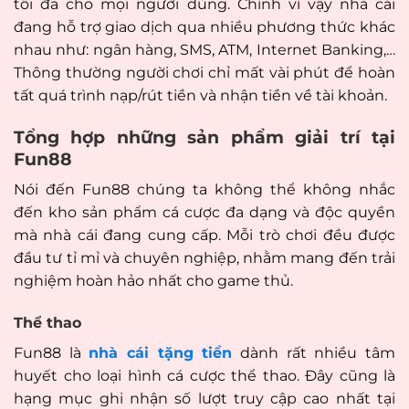
tối đa cho mọi người dùng. Chính vì vậy nhà cái
đang hỗ trợ giao dịch qua nhiều phương thức khác
nhau như: ngân hàng, SMS, ATM, Internet Banking,…
Thông thường người chơi chỉ mất vài phút để hoàn
tất quá trình nạp/rút tiền và nhận tiền về tài khoản.
Tổng hợp những sản phẩm giải trí tại
Fun88
Nói đến Fun88 chúng ta không thể không nhắc
đến kho sản phẩm cá cược đa dạng và độc quyền
mà nhà cái đang cung cấp. Mỗi trò chơi đều được
đầu tư tỉ mỉ và chuyên nghiệp, nhằm mang đến trải
nghiệm hoàn hảo nhất cho game thủ.
Thể thao
Fun88 là
nhà cái tặng tiền
dành rất nhiều tâm
huyết cho loại hình cá cược thể thao. Đây cũng là
hạng mục ghi nhận số lượt truy cập cao nhất tại