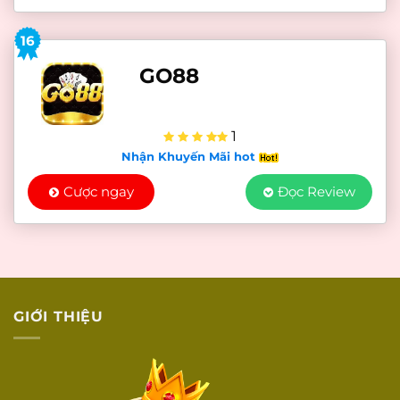
16
GO88
1
Nhận Khuyến Mãi hot
Cược ngay
Đọc Review
GIỚI THIỆU