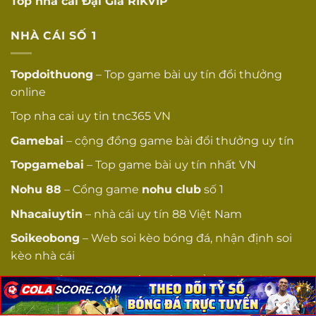
Top nhà cái Đại Gia
RIKVIP
NHÀ CÁI SỐ 1
Topdoithuong
– Top game bài uy tín đổi thưởng
online
Top
nha cai uy tin
tnc365 VN
Gamebai
– cộng đồng game bài đổi thưởng uy tín
Topgamebai
– Top game bài uy tín nhất VN
Nohu
88
– Cổng game
nohu club
số 1
Nhacaiuytin
– nhà cái uy tín 88 Việt Nam
Soikeobong
– Web soi kèo bóng đá, nhận định soi
kèo nhà cái
Gamebai88
– Game đổi thưởng đẳng cấp số 1
×
×
×