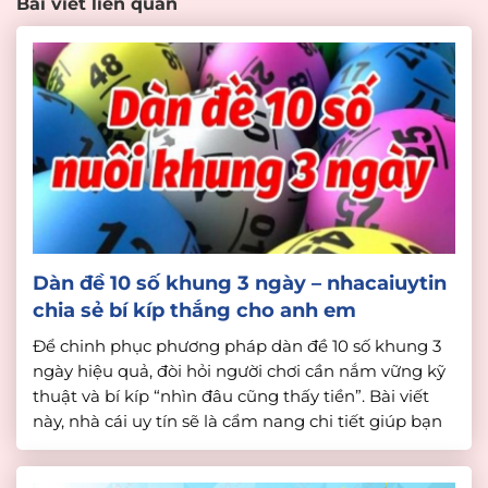
Bài viết liên quan
Dàn đề 10 số khung 3 ngày – nhacaiuytin
chia sẻ bí kíp thắng cho anh em
Để chinh phục phương pháp dàn đề 10 số khung 3
ngày hiệu quả, đòi hỏi người chơi cần nắm vững kỹ
thuật và bí kíp “nhìn đâu cũng thấy tiền”. Bài viết
này, nhà cái uy tín sẽ là cẩm nang chi tiết giúp bạn
giải mã bí ẩn đằng sau dàn đề 10 số […]