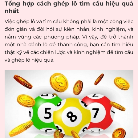
Tổng hợp cách ghép lô tìm cầu hiệu quả
nhất
Việc ghép lô và tìm cầu không phải là một công việc
đơn giản và đòi hỏi sự kiên nhẫn, kinh nghiệm, và
nắm vững các phương pháp. Vì vậy, để trở thành
một nhà đánh lô đề thành công, bạn cần tìm hiểu
thật kỹ về các chiến lược và kinh nghiệm để tìm cầu
và ghép lô hiệu quả.