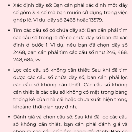
Xác định dãy số: Bạn cần phải xác định một dãy
số gồm 3-4 số mà bạn muốn sử dụng trong việc
ghép lô. Ví dụ, dãy số 2468 hoặc 13579.
Tìm các cầu số có chứa dãy số: Bạn cần phải tìm
các cầu số trong lô đề có chứa dãy số bạn đã xác
định ở bước 1. Ví dụ, nếu bạn đã chọn dãy số
2468, bạn cần phải tìm các cầu số như 246, 468,
248, 684, vv.
Lọc các cầu số không cần thiết: Sau khi đã tìm
được các cầu số chứa dãy số, bạn cần phải lọc
các cầu số không cần thiết. Các cầu số không
cần thiết là các cầu số không có mặt trong bảng
thống kê của nhà cái hoặc chưa xuất hiện trong
khoảng thời gian quy định.
Đánh giá và chọn cầu số: Sau khi đã lọc các cầu
số không cần thiết, bạn cần phải đánh giá và
chọn ra các cầu số tiềm năng để đánh. Bạn có