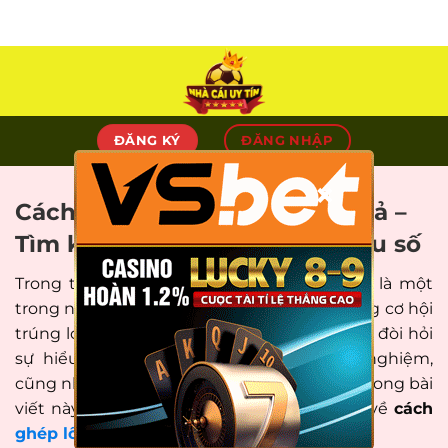
Skip
to
content
ĐĂNG KÝ
ĐĂNG NHẬP
×
Cách ghép lô tìm cầu hiệu quả –
Tìm kiếm cầu trong hàng triệu số
Trong thị trường đánh lô đề, tìm kiếm cầu là một
trong những phương pháp phổ biến để tăng cơ hội
trúng lớn. Tuy nhiên, việc tìm cầu và ghép lô đòi hỏi
sự hiểu biết về các phương pháp, kinh nghiệm,
cũng như sự chịu khó và kiên nhẫn. Vì vậy, trong bài
viết này, cùng
nhà cái tặng tiền
tìm hiểu về
cách
ghép lô tìm cầu
hiệu quả
nhất.