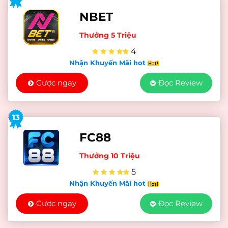
NBET
Thưởng 5 Triệu
4
Nhận Khuyến Mãi hot
Cược ngay
Đọc Review
13
FC88
Thưởng 10 Triệu
5
Nhận Khuyến Mãi hot
Cược ngay
Đọc Review