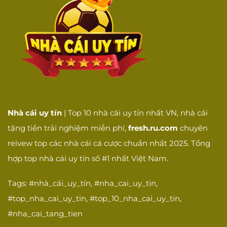
Nhà cái uy tín
| Top 10 nhà cái uy tín nhất VN, nhà cái
tặng tiền trải nghiệm miễn phí,
fresh.ru.com
chuyên
reivew top các nhà cái cá cược chuẩn nhất 2025. Tổng
hợp top nhà cái uy tín số #1 nhất Việt Nam.
Tags: #nhà_cái_uy_tín, #nha_cai_uy_tin,
#top_nha_cai_uy_tin, #top_10_nha_cai_uy_tin,
#nha_cai_tang_tien