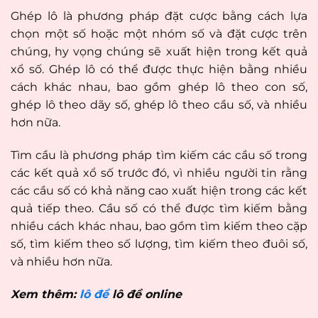
Ghép lô là phương pháp đặt cược bằng cách lựa
chọn một số hoặc một nhóm số và đặt cược trên
chúng, hy vọng chúng sẽ xuất hiện trong kết quả
xổ số. Ghép lô có thể được thực hiện bằng nhiều
cách khác nhau, bao gồm ghép lô theo con số,
ghép lô theo dãy số, ghép lô theo cầu số, và nhiều
hơn nữa.
Tìm cầu là phương pháp tìm kiếm các cầu số trong
các kết quả xổ số trước đó, vì nhiều người tin rằng
các cầu số có khả năng cao xuất hiện trong các kết
quả tiếp theo. Cầu số có thể được tìm kiếm bằng
nhiều cách khác nhau, bao gồm tìm kiếm theo cặp
số, tìm kiếm theo số lượng, tìm kiếm theo đuôi số,
và nhiều hơn nữa.
Xem thêm:
lô đề
lô đề online