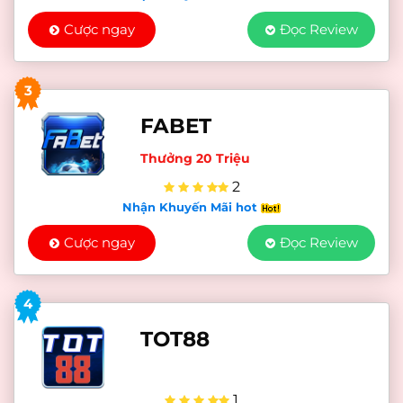
Cược ngay
Đọc Review
3
FABET
Thưởng 20 Triệu
2
Nhận Khuyến Mãi hot
Cược ngay
Đọc Review
4
TOT88
1