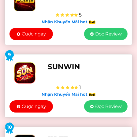
5
Nhận Khuyến Mãi hot
Cược ngay
Đọc Review
9
SUNWIN
1
Nhận Khuyến Mãi hot
Cược ngay
Đọc Review
10