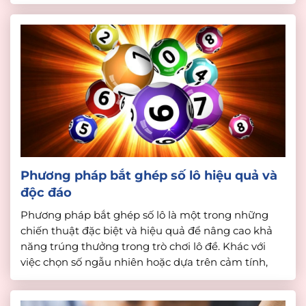
hình tam giác, trong đó ba số trong […]
Phương pháp bắt ghép số lô hiệu quả và
độc đáo
Phương pháp bắt ghép số lô là một trong những
chiến thuật đặc biệt và hiệu quả để nâng cao khả
năng trúng thưởng trong trò chơi lô đề. Khác với
việc chọn số ngẫu nhiên hoặc dựa trên cảm tính,
phương pháp bắt ghép số lô tập trung vào việc
phân tích các yếu […]