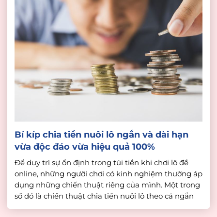
Bí kíp chia tiền nuôi lô ngắn và dài hạn
vừa độc đáo vừa hiệu quả 100%
Để duy trì sự ổn định trong túi tiền khi chơi lô đề
online, những người chơi có kinh nghiệm thường áp
dụng những chiến thuật riêng của mình. Một trong
số đó là chiến thuật chia tiền nuôi lô theo cả ngắn
hạn và dài hạn. Dưới đây nhà cái uy tín sẽ chia sẻ […]