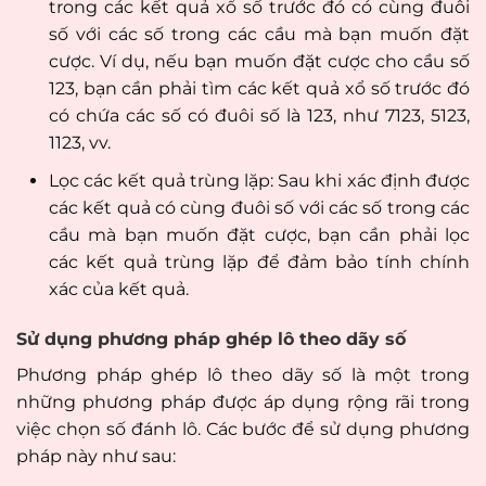
trong các kết quả xổ số trước đó có cùng đuôi
số với các số trong các cầu mà bạn muốn đặt
cược. Ví dụ, nếu bạn muốn đặt cược cho cầu số
123, bạn cần phải tìm các kết quả xổ số trước đó
có chứa các số có đuôi số là 123, như 7123, 5123,
1123, vv.
Lọc các kết quả trùng lặp: Sau khi xác định được
các kết quả có cùng đuôi số với các số trong các
cầu mà bạn muốn đặt cược, bạn cần phải lọc
các kết quả trùng lặp để đảm bảo tính chính
xác của kết quả.
Sử dụng phương pháp ghép lô theo dãy số
Phương pháp ghép lô theo dãy số là một trong
những phương pháp được áp dụng rộng rãi trong
việc chọn số đánh lô. Các bước để sử dụng phương
pháp này như sau: