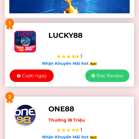
1
LUCKY88
1
Nhận Khuyến Mãi hot
Cược ngay
Đọc Review
2
ONE88
Thưởng 18 Triệu
1
Nhận Khuyến Mãi hot