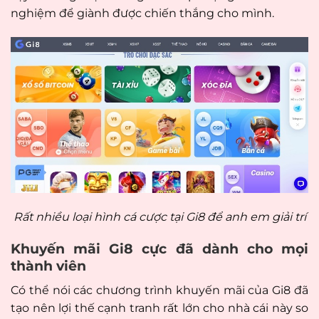
nghiệm để giành được chiến thắng cho mình.
Rất nhiều loại hình cá cược tại Gi8 để anh em giải trí
Khuyến mãi Gi8 cực đã dành cho mọi
thành viên
Có thể nói các chương trình khuyến mãi của Gi8 đã
tạo nên lợi thế cạnh tranh rất lớn cho nhà cái này so