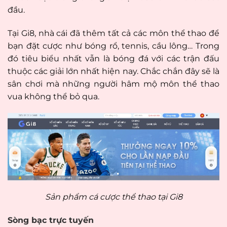
đầu.
Tại Gi8, nhà cái đã thêm tất cả các môn thể thao để
bạn đặt cược như bóng rổ, tennis, cầu lông… Trong
đó tiêu biểu nhất vẫn là bóng đá với các trận đấu
thuộc các giải lớn nhất hiện nay. Chắc chắn đây sẽ là
sân chơi mà những người hâm mộ môn thể thao
vua không thể bỏ qua.
Sản phẩm cá cược thể thao tại Gi8
Sòng bạc trực tuyến