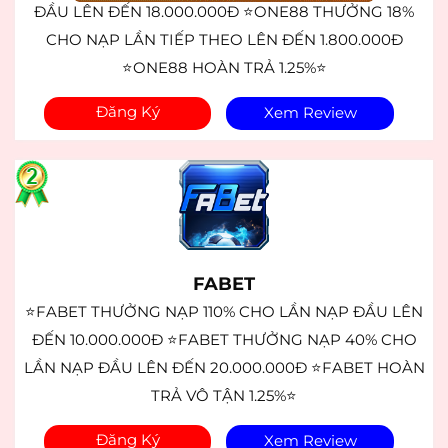
ĐẦU LÊN ĐẾN 18.000.000Đ ⭐ONE88 THƯỞNG 18%
CHO NẠP LẦN TIẾP THEO LÊN ĐẾN 1.800.000Đ
⭐ONE88 HOÀN TRẢ 1.25%⭐
Đăng Ký
Xem Review
FABET
⭐FABET THƯỞNG NẠP 110% CHO LẦN NẠP ĐẦU LÊN
ĐẾN 10.000.000Đ ⭐FABET THƯỞNG NẠP 40% CHO
LẦN NẠP ĐẦU LÊN ĐẾN 20.000.000Đ ⭐FABET HOÀN
TRẢ VÔ TẬN 1.25%⭐
Đăng Ký
Xem Review