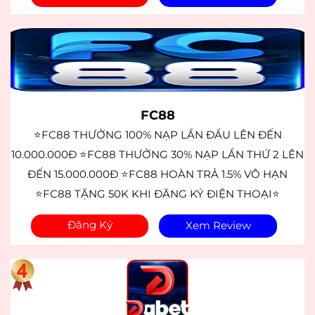
FC88
⭐FC88 THƯỞNG 100% NẠP LẦN ĐẦU LÊN ĐẾN
10.000.000Đ ⭐FC88 THƯỞNG 30% NẠP LẦN THỨ 2 LÊN
ĐẾN 15.000.000Đ ⭐FC88 HOÀN TRẢ 1.5% VÔ HẠN
⭐FC88 TẶNG 50K KHI ĐĂNG KÝ ĐIỆN THOẠI⭐
Đăng Ký
Xem Review