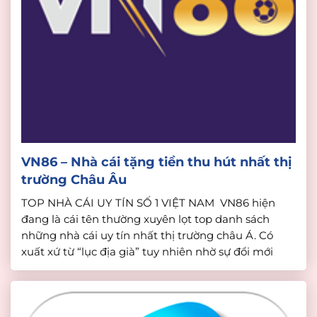
VN86 – Nhà cái tặng tiền thu hút nhất thị
trường Châu Âu
TOP NHÀ CÁI UY TÍN SỐ 1 VIỆT NAM VN86 hiện
đang là cái tên thường xuyên lọt top danh sách
những nhà cái uy tín nhất thị trường châu Á. Có
xuất xứ từ “lục địa già” tuy nhiên nhờ sự đổi mới
nền tảng cá cược đã đáp ứng được tốt nhất nhu […]