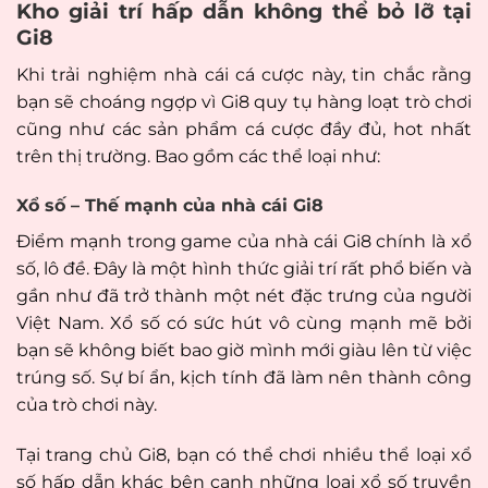
Kho giải trí hấp dẫn không thể bỏ lỡ tại
Gi8
Khi trải nghiệm nhà cái cá cược này, tin chắc rằng
bạn sẽ choáng ngợp vì Gi8 quy tụ hàng loạt trò chơi
cũng như các sản phẩm cá cược đầy đủ, hot nhất
trên thị trường. Bao gồm các thể loại như:
Xổ số – Thế mạnh của nhà cái Gi8
Điểm mạnh trong game của nhà cái Gi8 chính là xổ
số, lô đề. Đây là một hình thức giải trí rất phổ biến và
gần như đã trở thành một nét đặc trưng của người
Việt Nam. Xổ số có sức hút vô cùng mạnh mẽ bởi
bạn sẽ không biết bao giờ mình mới giàu lên từ việc
trúng số. Sự bí ẩn, kịch tính đã làm nên thành công
của trò chơi này.
Tại trang chủ Gi8, bạn có thể chơi nhiều thể loại xổ
số hấp dẫn khác bên cạnh những loại xổ số truyền