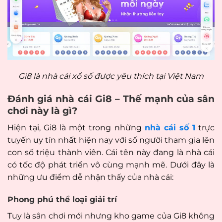
Gi8 là nhà cái xổ số được yêu thích tại Việt Nam
Đánh giá nhà cái Gi8 – Thế mạnh của sân
chơi này là gì?
Hiện tại, Gi8 là một trong những
nhà cái số 1
trực
tuyến uy tín nhất hiện nay với số người tham gia lên
con số triệu thành viên. Cái tên này đang là nhà cái
có tốc độ phát triển vô cùng mạnh mẽ. Dưới đây là
những ưu điểm dễ nhận thấy của nhà cái:
Phong phú thể loại giải trí
Tuy là sân chơi mới nhưng kho game của Gi8 không