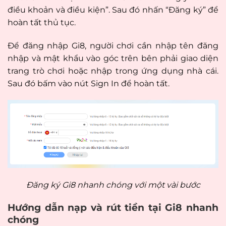
điều khoản và điều kiện”. Sau đó nhấn “Đăng ký” để
hoàn tất thủ tục.
Để đăng nhập Gi8, người chơi cần nhập tên đăng
nhập và mật khẩu vào góc trên bên phải giao diện
trang trò chơi hoặc nhập trong ứng dụng nhà cái.
Sau đó bấm vào nút Sign In để hoàn tất.
Đăng ký Gi8 nhanh chóng với một vài bước
Hướng dẫn nạp và rút tiền tại Gi8 nhanh
chóng