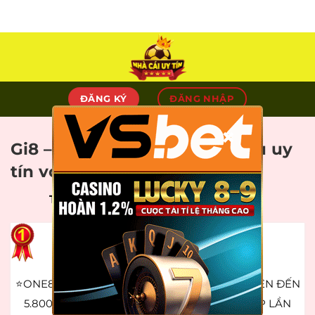
Skip
to
content
ĐĂNG KÝ
ĐĂNG NHẬP
×
Gi8 – Nhà cái lô đề online siêu uy
tín với tỷ lệ cược 1 ăn 99
TOP NHÀ CÁI UY TÍN SỐ 1 VIỆT NAM
ONE88
⭐ONE88 THƯỞNG 150% CHO NẠP LẦN ĐẦU LÊN ĐẾN
5.800.000Đ ⭐ONE88 THƯỞNG 118% CHO NẠP LẦN