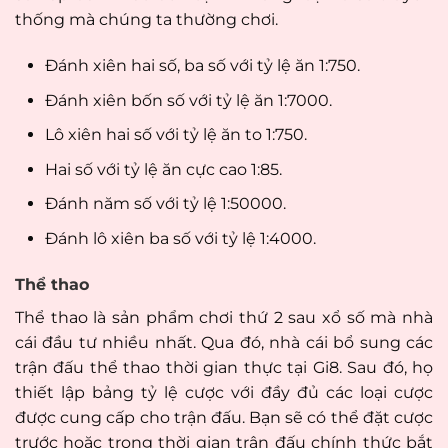
thống mà chúng ta thường chơi.
Đánh xiên hai số, ba số với tỷ lệ ăn 1:750.
Đánh xiên bốn số với tỷ lệ ăn 1:7000.
Lô xiên hai số với tỷ lệ ăn to 1:750.
Hai số với tỷ lệ ăn cực cao 1:85.
Đánh năm số với tỷ lệ 1:50000.
Đánh lô xiên ba số với tỷ lệ 1:4000.
Thể thao
Thể thao là sản phẩm chơi thứ 2 sau xổ số mà nhà
cái đầu tư nhiều nhất. Qua đó, nhà cái bổ sung các
trận đấu thể thao thời gian thực tại Gi8. Sau đó, họ
thiết lập bảng tỷ lệ cược với đầy đủ các loại cược
được cung cấp cho trận đấu. Bạn sẽ có thể đặt cược
trước hoặc trong thời gian trận đấu chính thức bắt