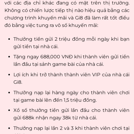
với các địa chỉ khác đang có mặt trên thị trường.
Không có chiến lược tiếp thị nào hiệu quả bằng các
chương trình khuyến mãi và Gi8 đã làm rất tốt điều
đó bằng việc tung ra vô số khuyến mãi:
Thưởng tiền gửi 2 triệu đồng mỗi ngày khi bạn
gửi tiền tại nhà cái.
Tặng ngay 688,000 VNĐ khi thành viên gửi tiền
lần đầu tại sảnh game bài của nhà cái.
Lợi ích khi trở thành thành viên VIP của nhà cái
Gi8.
Thưởng nạp lại hàng ngày cho thành viên chơi
tại game bài lên đến 1,5 triệu đồng.
Xổ số thưởng tiền gửi lần đầu cho thành viên
gửi 688k nhận ngay 38k từ nhà cái.
Thưởng nạp lại lần 2 và 3 khi thành viên chơi tại