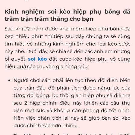
Kinh nghiệm soi kèo hiệp phụ bóng đá
trăm trận trăm thắng cho bạn
Sau khi đã nắm được khái niệm hiệp phụ bóng đá
bao nhiêu phút thì tiếp sau đây chúng ta sẽ cùng
tìm hiểu về những kinh nghiệm chơi loại kèo cược
này nhé. Dưới đây, sẽ chia sẻ đến các anh em những
bí quyết
soi kèo
đặt cược kèo hiệp phụ vô cùng
hiệu quả các chuyên gia hàng đầu:
Người chơi cần phải liên tục theo dõi diễn biến
của trận đấu để phân tích được năng lực của
từng đội bóng. Do thời gian hiệp phụ sẽ diễn ra
sau 2 hiệp chính, điều này khiến các cầu thủ
dần mất sức và không còn phong độ tốt nhất.
Nên việc phân tích lại này sẽ giúp bạn soi kèo
được chính xác hơn nhiều.