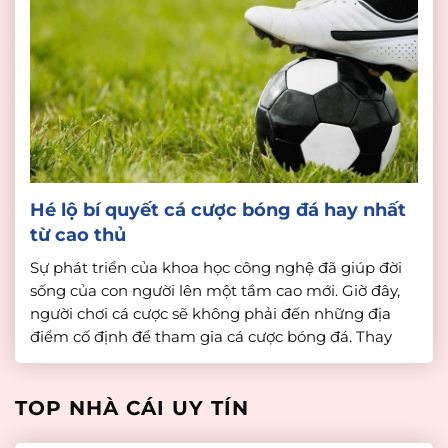
Hé lộ bí quyết cá cược bóng đá hay nhất
từ cao thủ
Sự phát triển của khoa học công nghệ đã giúp đời
sống của con người lên một tầm cao mới. Giờ đây,
người chơi cá cược sẽ không phải đến những địa
điểm cố định để tham gia cá cược bóng đá. Thay
vào đó, chỉ cần có đường truyền internet ổn định và
một […]
TOP NHÀ CÁI UY TÍN