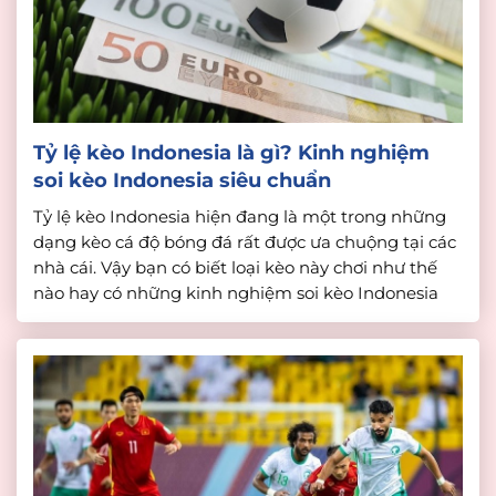
Tỷ lệ kèo Indonesia là gì? Kinh nghiệm
soi kèo Indonesia siêu chuẩn
Tỷ lệ kèo Indonesia hiện đang là một trong những
dạng kèo cá độ bóng đá rất được ưa chuộng tại các
nhà cái. Vậy bạn có biết loại kèo này chơi như thế
nào hay có những kinh nghiệm soi kèo Indonesia
hiệu quả nhất không? Hãy cùng nhà cái số 1 tìm
hiểu chi […]