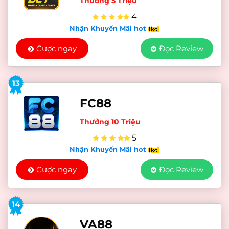
Thưởng 5 Triệu
4
Nhận Khuyến Mãi hot
Cược ngay
Đọc Review
13
FC88
Thưởng 10 Triệu
5
Nhận Khuyến Mãi hot
Cược ngay
Đọc Review
14
VA88