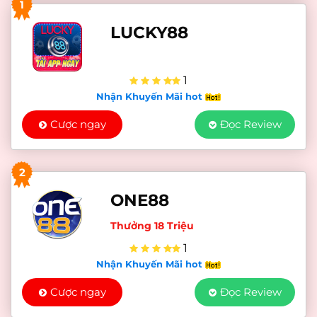
1
LUCKY88
1
Nhận Khuyến Mãi hot
Cược ngay
Đọc Review
2
ONE88
Thưởng 18 Triệu
1
Nhận Khuyến Mãi hot
Cược ngay
Đọc Review