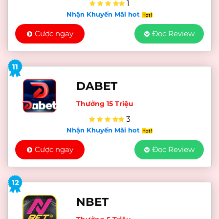
1
Nhận Khuyến Mãi hot
Cược ngay
Đọc Review
11
DABET
Thưởng 15 Triệu
3
Nhận Khuyến Mãi hot
Cược ngay
Đọc Review
12
NBET