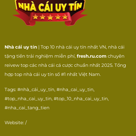
Nhà cái uy tín
| Top 10 nhà cái uy tín nhất VN, nhà cái
tặng tiền trải nghiệm miễn phí,
fresh.ru.com
chuyên
reivew top các nhà cái cá cược chuẩn nhất 2025. Tổng
hợp top nhà cái uy tín số #1 nhất Việt Nam.
Tags: #nhà_cái_uy_tín, #nha_cai_uy_tin,
#top_nha_cai_uy_tin, #top_10_nha_cai_uy_tin,
#nha_cai_tang_tien
Website: /