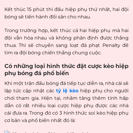
Kết thúc 15 phút thi đấu hiệp phụ thứ nhất, hai đội
bóng sẽ tiến hành đổi sân cho nhau.
Trong trường hợp, kết thúc cả hai hiệp phụ mà hai
đội vẫn hòa nhau và không phân định được thắng
thua. Thì sẽ chuyển sang loạt đá phạt Penalty để
tìm ra đội bóng chiến thắng chung cuộc.
Có những loại hình thức đặt cược kèo hiệp
phụ bóng đá phổ biến
Khi một trận đấu bóng đá tiếp tục diễn ra, nhà cái sẽ
lập tức cập nhật các
tỷ lệ kèo
hiệp phụ cho người
chơi tham gia. Hiện tại, nhằm tăng thêm tính hấp
dẫn có rất nhiều loại cược hiệp phụ được các nhà
cái đưa ra. Trong đó có 3 hình thức soi kèo hiệp phụ
cơ bản và phổ biến nhất đó là: