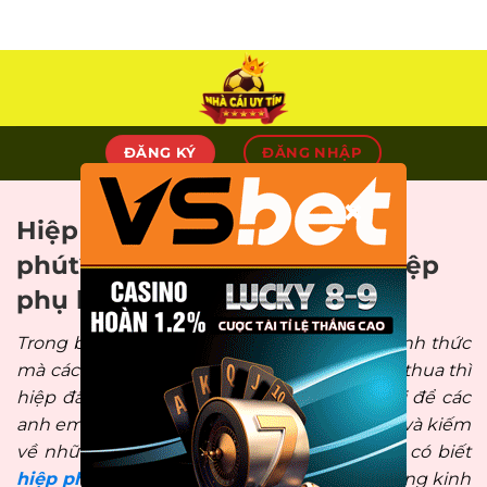
Skip
to
content
ĐĂNG KÝ
ĐĂNG NHẬP
×
Hiệp phụ bóng đá bao nhiêu
phút? Kinh nghiệm soi kèo hiệp
phụ hiệu quả
Trong bóng đá, khi hết thời gian thi đấu chính thức
mà các đội bóng chưa thể phân định thắng thua thì
hiệp đấu phụ sẽ diễn ra. Đây cũng là cơ hội để các
anh em cược thủ tham gia soi kèo, đặt cược và kiếm
về những khoản lợi nhuận khủng. Vậy bạn có biết
hiệp phụ bóng đá bao nhiêu phút
? Có những kinh