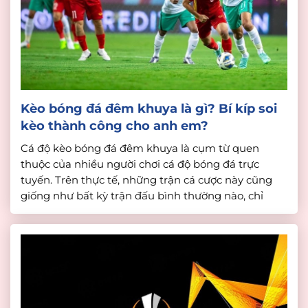
Kèo bóng đá đêm khuya là gì? Bí kíp soi
kèo thành công cho anh em?
Cá độ kèo bóng đá đêm khuya là cụm từ quen
thuộc của nhiều người chơi cá độ bóng đá trực
tuyến. Trên thực tế, những trận cá cược này cũng
giống như bất kỳ trận đấu bình thường nào, chỉ
khác là diễn ra vào những khung giờ khác nhau. Do
múi giờ khác nhau […]