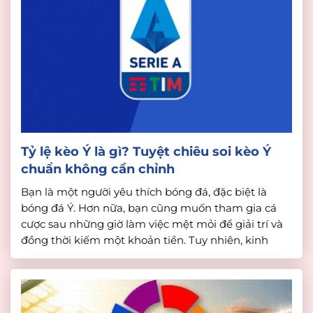
Tỷ lệ kèo Ý là gì? Tuyệt chiêu soi kèo Ý
chuẩn không cần chỉnh
Bạn là một người yêu thích bóng đá, đặc biệt là
bóng đá Ý. Hơn nữa, bạn cũng muốn tham gia cá
cược sau những giờ làm việc mệt mỏi để giải trí và
đồng thời kiếm một khoản tiền. Tuy nhiên, kinh
nghiệm cá độ bóng đá Ý vẫn chưa có nhiều. Vậy hãy
[…]