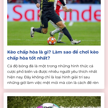
Kèo chấp hòa là gì? Làm sao để chơi kèo
chấp hòa tốt nhất?
Cá độ bóng đá là một trong những hình thức cá
cược phổ biến và được nhiều người yêu thích nhất
hiện nay. Đây không chỉ là loại hình giải trí sau
những giờ làm việc mệt mỏi mà còn là cách để rèn
luyện tư duy, óc phán đoán cũng như tạo thêm một
[…]