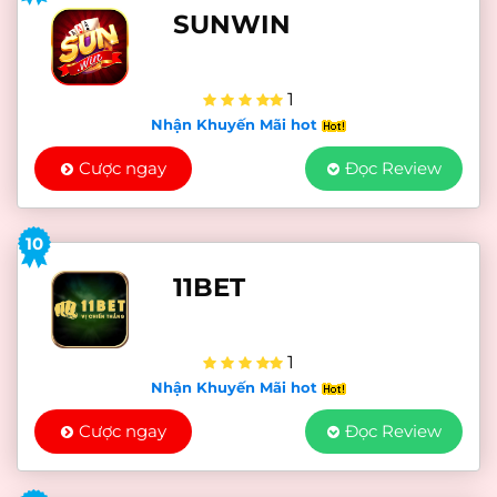
SUNWIN
1
Nhận Khuyến Mãi hot
Cược ngay
Đọc Review
10
11BET
1
Nhận Khuyến Mãi hot
Cược ngay
Đọc Review