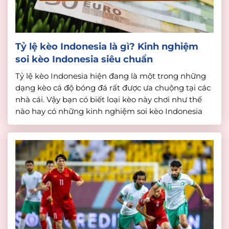
Tỷ lệ kèo Indonesia là gì? Kinh nghiệm
soi kèo Indonesia siêu chuẩn
Tỷ lệ kèo Indonesia hiện đang là một trong những
dạng kèo cá độ bóng đá rất được ưa chuộng tại các
nhà cái. Vậy bạn có biết loại kèo này chơi như thế
nào hay có những kinh nghiệm soi kèo Indonesia
hiệu quả nhất không? Hãy cùng nhà cái số 1 tìm
hiểu chi […]