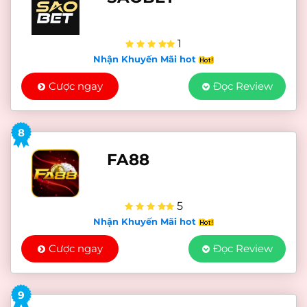
1
Nhận Khuyến Mãi hot
Cược ngay
Đọc Review
8
FA88
5
Nhận Khuyến Mãi hot
Cược ngay
Đọc Review
9