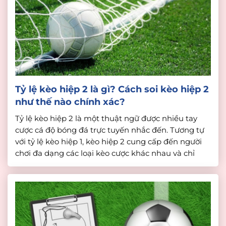
Tỷ lệ kèo hiệp 2 là gì? Cách soi kèo hiệp 2
như thế nào chính xác?
Tỷ lệ kèo hiệp 2 là một thuật ngữ được nhiều tay
cược cá độ bóng đá trực tuyến nhắc đến. Tương tự
với tỷ lệ kèo hiệp 1, kèo hiệp 2 cung cấp đến người
chơi đa dạng các loại kèo cược khác nhau và chỉ
hợp lệ khi hiệp 2 bắt đầu. Hãy […]