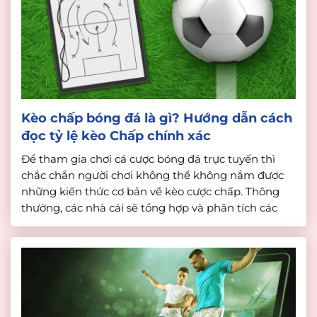
Kèo chấp bóng đá là gì? Hướng dẫn cách
đọc tỷ lệ kèo Chấp chính xác
Để tham gia chơi cá cược bóng đá trực tuyến thì
chắc chắn người chơi không thể không nắm được
những kiến thức cơ bản về kèo cược chấp. Thông
thường, các nhà cái sẽ tổng hợp và phân tích các
thông tin rồi tung ra bảng tỷ lệ kèo với nhiều số và
ký […]