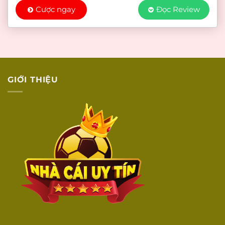
Cược ngay
Đọc Review
GIỚI THIỆU