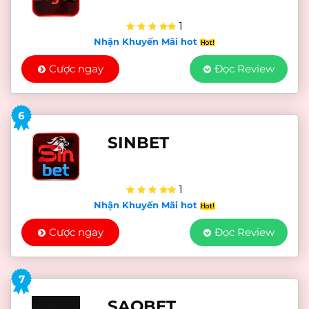
1
Nhận Khuyến Mãi hot
Cược ngay
Đọc Review
6
SINBET
1
Nhận Khuyến Mãi hot
Cược ngay
Đọc Review
7
SAOBET