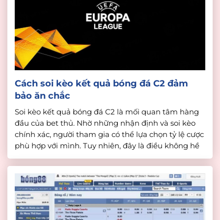
Cách soi kèo kết quả bóng đá C2 đảm
bảo ăn chắc
Soi kèo kết quả bóng đá C2 là mối quan tâm hàng
đầu của bet thủ. Nhờ những nhận định và soi kèo
chính xác, người tham gia có thể lựa chọn tỷ lệ cược
phù hợp với mình. Tuy nhiên, đây là điều không hề
dễ dàng, nhất là với tân binh. Đó cũng […]