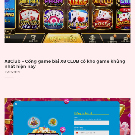
quyết định cuối cùng.
CHECKLIST ĐÁNH GIÁ NHÀ CÁI UY
TÍN
TIÊU CHÍ
CHI TIẾT
✓
ĐÁNH GIÁ
GIẤY PHÉP VÀ
X8Club – Cổng game bài X8 CLUB có kho game khủng
PHÁP LÝ
nhất hiện nay
16/12/2021
Giấy phép
Có giấy phép từ
PAGCOR
☐
PAGCOR
(Philippines)
Giấy phép
Có giấy phép từ
Malta Gaming
Malta Gaming
☐
Authority
Authority
Giấy phép
Có giấy phép từ
Curacao
☐