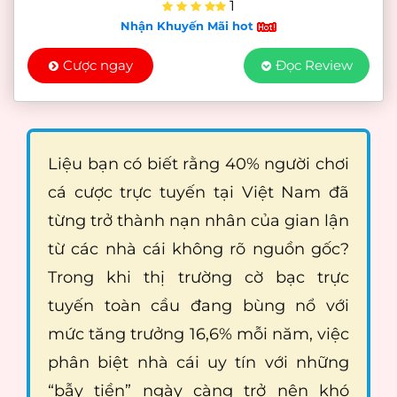
1
Nhận Khuyến Mãi hot
Cược ngay
Đọc Review
Liệu bạn có biết rằng 40% người chơi
cá cược trực tuyến tại Việt Nam đã
từng trở thành nạn nhân của gian lận
từ các nhà cái không rõ nguồn gốc?
Trong khi thị trường cờ bạc trực
tuyến toàn cầu đang bùng nổ với
mức tăng trưởng 16,6% mỗi năm, việc
phân biệt nhà cái uy tín với những
“bẫy tiền” ngày càng trở nên khó