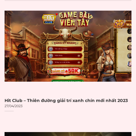
Nhà cái uy tín là gì?
Nhà cái uy tín
trong lĩnh vực cá cược
trực tuyến được hiểu là những nền
tảng cung cấp dịch vụ cá cược có
giấy phép hoạt động hợp pháp từ các
cơ quan quản lý uy tín. Các tổ chức
này cam kết đảm bảo tính minh
bạch trong mọi giao dịch và bảo vệ
quyền lợi người chơi một cách tối đa.
Theo báo cáo từ Gambling
Hit Club – Thiên đường giải trí xanh chín mới nhất 2023
27/04/2023
Compliance, thị trường cờ bạc trực
tuyến toàn cầu đạt 92,9 tỷ USD vào
năm 2023 và dự kiến đạt 153,6 tỷ USD