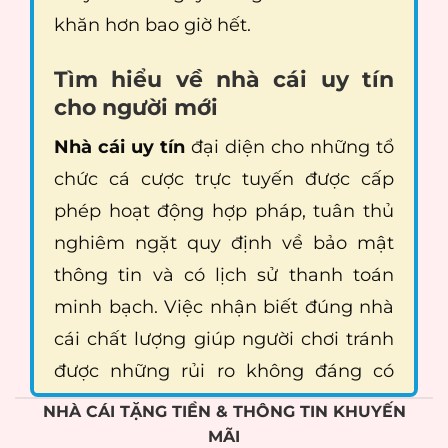
khăn hơn bao giờ hết.
Tìm hiểu về nhà cái uy tín
cho người mới
Nhà cái uy tín
đại diện cho những tổ
chức cá cược trực tuyến được cấp
phép hoạt động hợp pháp, tuân thủ
nghiêm ngặt quy định về bảo mật
thông tin và có lịch sử thanh toán
minh bạch. Việc nhận biết đúng nhà
cái chất lượng giúp người chơi tránh
được những rủi ro không đáng có
trong hành trình giải trí.
NHÀ CÁI TẶNG TIỀN & THÔNG TIN KHUYẾN
MÃI