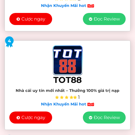
Nhận Khuyến Mãi hot
Cược ngay
Đọc Review
4
TOT88
Nhà cái uy tín mới nhất – Thưởng 100% giá trị nạp
1
Nhận Khuyến Mãi hot
Cược ngay
Đọc Review