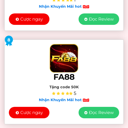
Nhận Khuyến Mãi hot
Cược ngay
Đọc Review
8
FA88
Tặng code 50K
5
Nhận Khuyến Mãi hot
Cược ngay
Đọc Review