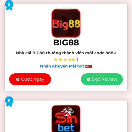
5
BIG88
Nhà cái BIG88 thưởng thành viên mới code 888k
1
Nhận Khuyến Mãi hot
Cược ngay
Đọc Review
6