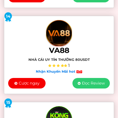
14
VA88
NHÀ CÁI UY TÍN THƯỞNG 80USDT
1
Nhận Khuyến Mãi hot
Cược ngay
Đọc Review
15