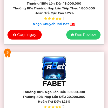
Thưởng 118% Lên Đến 18.000.000
Thưởng 18% Thưởng Nạp Lần Tiếp Theo 1.800.000
Hoàn Trả Cực Cao 1.25%
1
Nhận Khuyến Mãi hot
Cược ngay
Đọc Review
3
FABET
Thưởng 110% Nạp Lần Đầu 10.000.000
Thưởng 40% Nạp Lần Đầu 20.000.000
Hoàn Trả Đến 1.25%
2