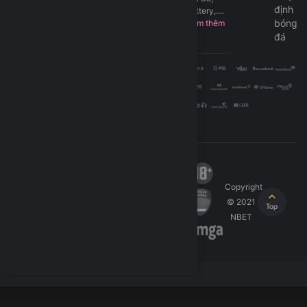
định
Lottery,....
bóng
Xem thêm
>>
đá
Copyright
© 2021
NBET