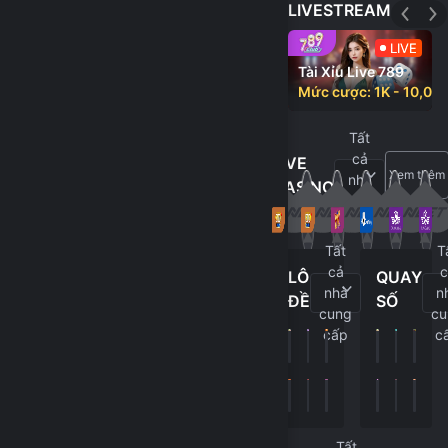
LIVESTREAM
LIVE
Tài Xỉu Live 789
Mức cược: 1K - 10,00
Tất
cả
LIVE
Xem thêm
nhà
CASINO
cung
cấp
Tất
T
cả
c
LÔ
QUAY
Xem thêm
nhà
n
ĐỀ
SỐ
cung
cu
cấp
c
GS Keno
Lô Đề Siêu Tốc
Lô Đề Đại Cát
GS Keno
Quay Số 
Amat
Gold Rooster Lottery
Happy Lottery
Lô Đề 3 Miền
Quay Số Di
Keno TP
Keno 
Tất