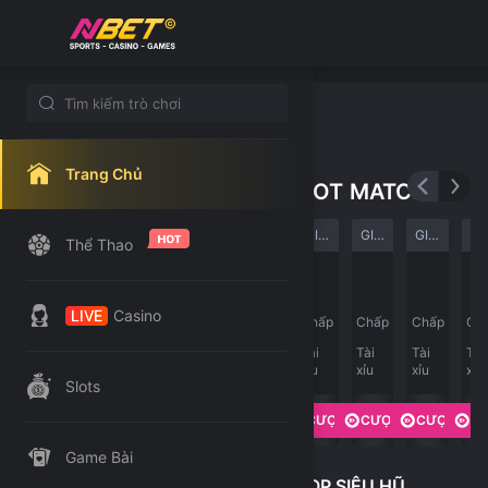
Trang Chủ
HOT MATCH
GIẢI
GIẢI
GIẢI
GI
Thể Thao
BÓNG
BÓNG
BÓNG
B
M
B
N
C
B
B
B
a
o
e
h
o
u
r
ĐÁ
ĐÁ
ĐÁ
Đ
n
u
w
e
u
r
i
LIVE
Casino
-0.75
-0.5
0.0
0
-1.25
-1.25
-0.75
-0.75
0
c
0.87
r
-0.92
c
0.99
l
0.99
r
0.82
n
0.8
g
Chấp
Chấp
Chấp
Ch
-0.99
0.81
0.89
0.89
-0.93
-0.93
0.81
0.80
0.
NGOẠI
NGOẠI
NGOẠI
NG
h
n
a
s
n
l
h
e
e
s
e
e
e
t
Tài
Tài
Tài
Tài
3.0
3
2.75
u
2.75
2.75
u
u
2.75
2.75
u
u
2.5
u
2
HẠNG
HẠNG
HẠNG
H
0.87
0.87
0.89
1.0
0.89
-0.99
0.91
0.97
0.91
0.97
-0.99
0.95
0.78
0.
0.
s
m
t
a
m
y
o
xỉu
xỉu
xỉu
xỉu
t
o
l
o
n
Slots
e
u
e
u
ANH
ANH
ANH
A
r
t
t
CƯỢC K-SPORTS
CƯỢC K-SPORTS
CƯỢC K-SPORTS
CƯỢC C-SPORTS
CƯỢC K-SPORTS
CƯỢC C-SPO
CƯỢC K-S
CƯỢC
C
U
h
h
n
Game Bài
i
t
TOP SIÊU HŨ