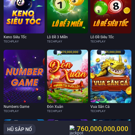
Lô Đề 3 Miền
Keno Siêu Tốc
Lô Đề Siêu Tốc
TECHPLAY
TECHPLAY
TECHPLAY
470,000,000
55,000,000
Numbers Game
Đón Xuân
Vua Săn Cá
TECHPLAY
TECHPLAY
TECHPLAY
31,000,000
12,000,000,000
2,000,000,000
760,000,000,000
HŨ SẮP NỔ