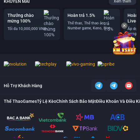
KHUYẾN MÃI
Xem thêm
Thưởng chào
Hoàn trả 1.5%
Hoàn 
mừng 100%
Livec
Thể thao, Thể thao ảo,
✕
Number game, Keno, Slot
Tối đa 10,000,000 VND
Áp dụn
trong S
Hỗ Trợ Khách Hàng
Thể Thao
Games
Tỷ Lệ Kèo
Chính Sách Bảo Mật
Điều Khoản Và Điều K