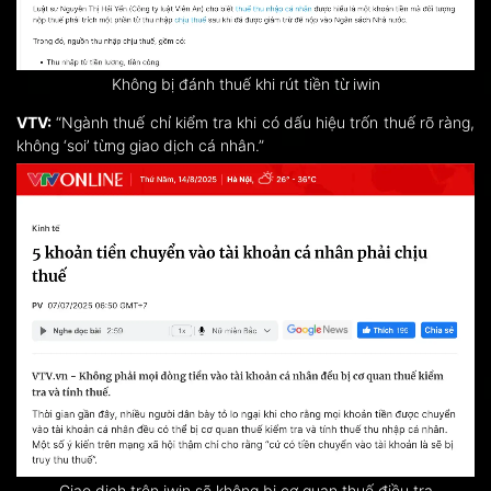
Không bị đánh thuế khi rút tiền từ iwin
VTV:
“Ngành thuế chỉ kiểm tra khi có dấu hiệu trốn thuế rõ ràng,
không ‘soi’ từng giao dịch cá nhân.”
Giao dịch trên iwin sẽ không bị cơ quan thuế điều tra