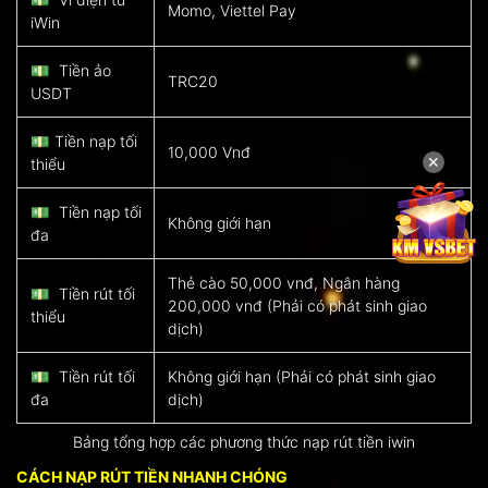
Momo, Viettel Pay
iWin
💵
Tiền ảo
TRC20
USDT
💵
Tiền nạp tối
10,000 Vnđ
✕
thiểu
💵
Tiền nạp tối
Không giới hạn
đa
Thẻ cào 50,000 vnđ, Ngân hàng
💵
Tiền rút tối
200,000 vnđ (Phải có phát sinh giao
thiểu
dịch)
💵
Tiền rút tối
Không giới hạn (Phải có phát sinh giao
đa
dịch)
Bảng tổng hợp các phương thức nạp rút tiền iwin
CÁCH NẠP RÚT TIỀN NHANH CHÓNG