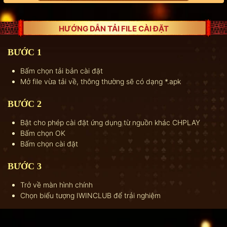
HƯỚNG DẪN TẢI FILE CÀI ĐẶT
BƯỚC 1
Bấm chọn tải bản cài đặt
Mở file vừa tải về, thông thường sẽ có dạng *.apk
BƯỚC 2
Bật cho phép cài đặt ứng dụng từ nguồn khác CHPLAY
Bấm chọn OK
Bấm chọn cài đặt
BƯỚC 3
Trở về màn hình chính
Chọn biểu tượng IWINCLUB để trải nghiệm