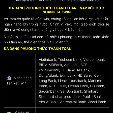
ĐA DẠNG PHƯƠNG THỨC THANH TOÁN – NẠP RÚT CỰC
NHANH TẠI IWIN
Với tầm cỡ quốc tế của Iwin, chúng tôi đã liên kết được với nhiều
ngân hàng lớn trong nước. Chính vì vậy, mọi giao dịch đều sẽ
diễn ra vô cùng nhanh chóng và cực kì bảo mật.
Ngoài ra, chúng tôi còn có nhiều phương thức thanh toán khác
như tiền ảo, thẻ điện thoại và ví điện tử…
ĐA DẠNG PHƯƠNG THỨC THANH TOÁN
Vietinbank, Techcombank, Vietcombank,
BIDV, MBBank, Agribank, ACB,
PVCombank, TP Bank, ABBank,
DongABank, Eximbank, HD Bank, Kien
🏦
Ngân hàng
Long Bank, Lienvietpostbank, Maritime
liên kết iWin
Bank, NCB, OCB, Ocean Bank, PG Bank,
Sacombank, Sai Gon Bank, Shinhan,
Standard chartered bank, Public Bank,
Viet A Bank, Vietcapital Bank, Woori Bank
💵
Ví điện tử