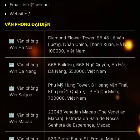
Email:
info@iwin.net
Website: /
VĂN PHÒNG ĐẠI DIỆN
Diamond Flower Tower, Số 48 Lê Văn
🏢
Văn phòng
Lương, Nhân Chính, Thanh Xuân, Hà Nội,
iWin Ha Noi
100000, Việt Nam
🏢
Văn phòng
666 Building, 668 Ngô Quyền, An Hải,
iWin Da Nang
Đà Nẵng, 550000, Việt Nam
Phú Mỹ Hưng Tower, 8 Hoàng Văn Thái,
🏢
Văn phòng
Khu phố 1, Quận 7, TP Hồ Chí Minh,
iWin Saigon
700000, Việt Nam
2204B Venetian Macao (The Venetian
🏢
Văn phòng
Macao), Estrada da Baia de Nossa
iWin Macao
Senhora da Esperança, Macao
🏢
Văn phòng
523 Padre Faura St, Ermita, Manila,