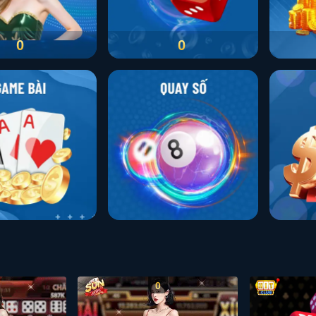
0
0
0
0