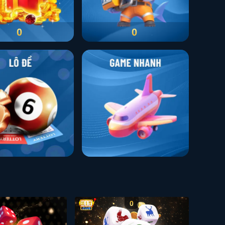
0
0
0
0