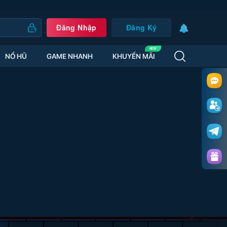
Đăng Nhập
Đăng Ký
NỔ HŨ
GAME NHANH
KHUYẾN MÃI
XÓC ĐĨA LIVE