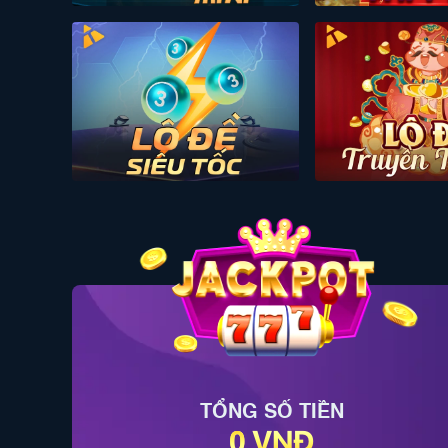
TỔNG SỐ TIỀN
VNĐ
0