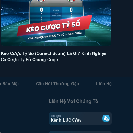
Kèo Cược Tỷ Số (Correct Score) Là Gì? Kinh Nghiệm
Cá Cược Tỷ Số Chung Cuộc
h Bảo Mật
Câu Hỏi Thường Gặp
Liên Hệ
Liên Hệ Với Chúng Tôi
Telegram
Kênh LUCKY88
o