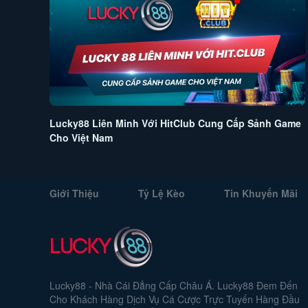
Lucky88 Liên Minh Với HitClub Cung Cấp Sảnh Game
Cho Việt Nam
Giới Thiệu
Tỷ Lệ Kèo
Tin Khuyến Mãi
Lucky88 - Nhà Cái Đẳng Cấp Châu Á. Lucky88 Đem Đến
Cho Khách Hàng Dịch Vụ Cá Cược Trực Tuyến Hàng Đầu