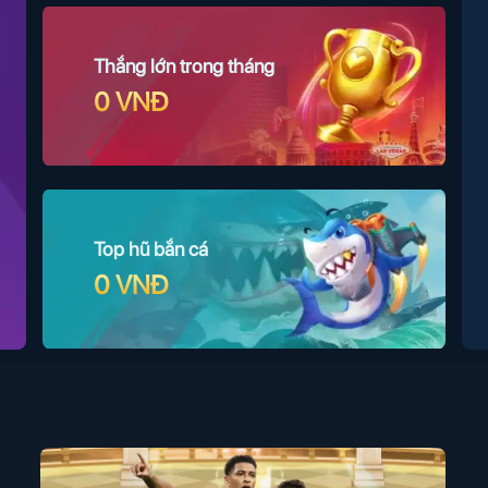
Thắng lớn trong tháng
0 VNĐ
Top hũ bắn cá
0 VNĐ