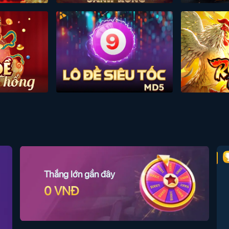
Thắng lớn gần đây
0 VNĐ