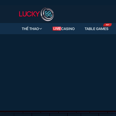
THỂ THAO
CASINO
TABLE GAMES