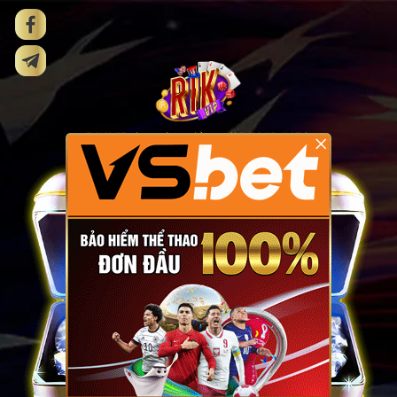
×
RIK.VIP
thay tên miền mới
RIKVIP.INFO