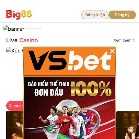
Đăng Nhập
Đăng Ký
Live
Casino
Xem thêm
×
6
Games
Games Mới