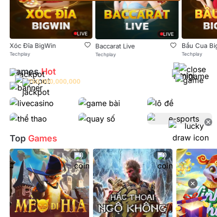
E
LIVE
LIVE
Xóc Đĩa BigWin
Bầu Cua Bi
Baccarat Live
Techplay
Techplay
Techplay
Xóc Đĩa Liv
Games
Hot
Go88
760,000,000,000
E
LIVE
LIVE
Top
Games
Xóc Đĩa Jackpot
Tài Xỉu Live
0
0
Techplay
RikVip
✕