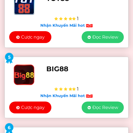
1
Nhận Khuyến Mãi hot
Cược ngay
Đọc Review
5
BIG88
1
Nhận Khuyến Mãi hot
Cược ngay
Đọc Review
6