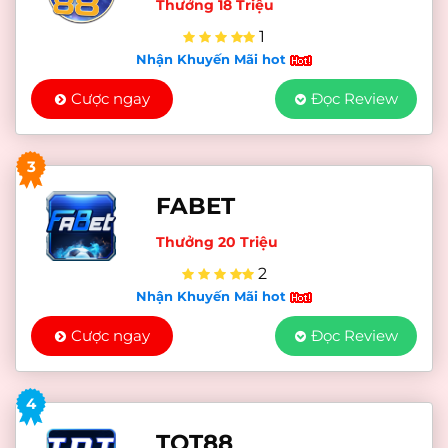
Thưởng 18 Triệu
1
Nhận Khuyến Mãi hot
Cược ngay
Đọc Review
3
FABET
Thưởng 20 Triệu
2
Nhận Khuyến Mãi hot
Cược ngay
Đọc Review
4
TOT88