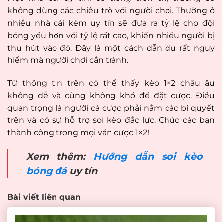
không dùng các chiêu trò với người chơi. Thường ở
nhiều nhà cái kém uy tín sẽ đưa ra tỷ lệ cho đội
bóng yếu hơn với tỷ lệ rất cao, khiến nhiều người bị
thu hút vào đó. Đây là một cách dẫn dụ rất nguy
hiểm mà người chơi cần tránh.
Từ thông tin trên có thể thấy kèo 1×2 châu âu
không dễ và cũng không khó để đặt cược. Điều
quan trọng là người cá cược phải nắm các bí quyết
trên và có sự hỗ trợ soi kèo đắc lực. Chúc các bạn
thành công trong mọi ván cược 1×2
!
Xem thêm:
Hướng dẫn soi kèo
bóng đá
uy tín
Bài viết liên quan