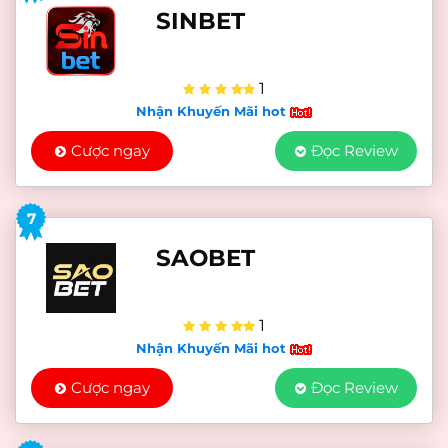
SINBET
1
Nhận Khuyến Mãi hot
Cược ngay
Đọc Review
7
SAOBET
1
Nhận Khuyến Mãi hot
Cược ngay
Đọc Review