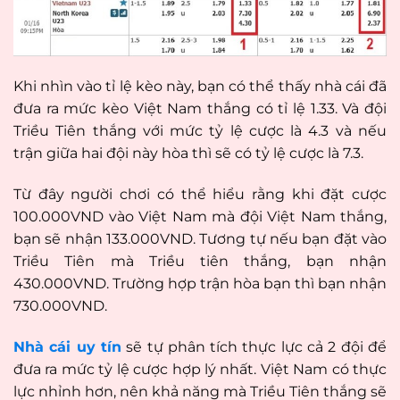
Khi nhìn vào tỉ lệ kèo này, bạn có thể thấy nhà cái đã
đưa ra mức kèo Việt Nam thắng có tỉ lệ 1.33. Và đội
Triều Tiên thắng với mức tỷ lệ cược là 4.3 và nếu
trận giữa hai đội này hòa thì sẽ có tỷ lệ cược là 7.3.
Từ đây người chơi có thể hiểu rằng khi đặt cược
100.000VND vào Việt Nam mà đội Việt Nam thắng,
bạn sẽ nhận 133.000VND. Tương tự nếu bạn đặt vào
Triều Tiên mà Triều tiên thắng, bạn nhận
430.000VND. Trường hợp trận hòa bạn thì bạn nhận
730.000VND.
Nhà cái uy tín
sẽ tự phân tích thực lực cả 2 đội để
đưa ra mức tỷ lệ cược hợp lý nhất. Việt Nam có thực
lực nhỉnh hơn, nên khả năng mà Triều Tiên thắng sẽ