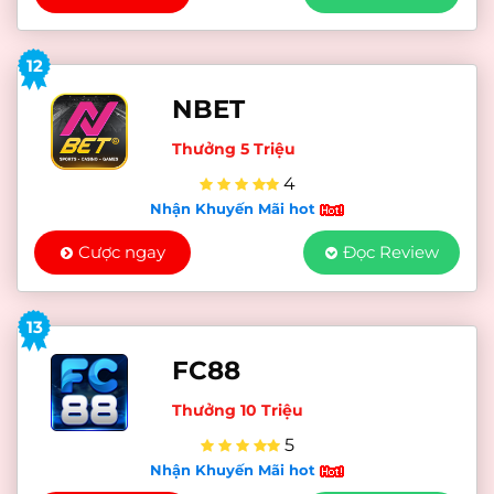
12
NBET
Thưởng 5 Triệu
4
Nhận Khuyến Mãi hot
Cược ngay
Đọc Review
13
FC88
Thưởng 10 Triệu
5
Nhận Khuyến Mãi hot