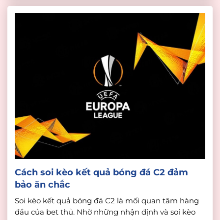
múi giờ khác nhau […]
Cách soi kèo kết quả bóng đá C2 đảm
bảo ăn chắc
Soi kèo kết quả bóng đá C2 là mối quan tâm hàng
đầu của bet thủ. Nhờ những nhận định và soi kèo