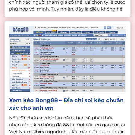
chính xác, người tham gia có thể lựa chọn tỷ lệ cược
phù hợp với mình. Tuy nhiên, đây là điều không hề
dễ dàng, nhất là với tân binh. Đó cũng […]
Xem kèo Bong88 – Địa chỉ soi kèo chuẩn
xác cho anh em
Nếu đã chơi cá cược lâu năm, bạn sẽ phải thừa
nhận rằng kèo bóng đá 88 là một cái tên gạo cội tại
Việt Nam. Nhiều người chơi lâu năm đã quen thuộc