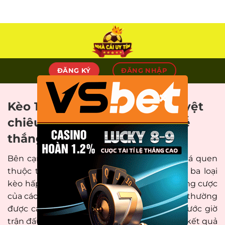
Skip
to
content
ĐĂNG KÝ
ĐĂNG NHẬP
×
Kèo 1×2 châu âu là gì? Các tuyệt
chiêu chơi kèo 1×2 châu âu dễ
thắng
Bên cạnh kèo châu Á hay kèo Tài Xỉu đã quá quen
thuộc thì
kèo 1×2 châu Âu
cũng thuộc bộ ba loại
kèo hấp dẫn này. Luôn có mặt trong mọi bảng cược
của các nhà cái uy tín. Kèo 1×2 châu Âu cũng thường
được các nhà cái niêm yết với tỷ lệ odds trước giờ
trận đấu diễn ra. Kèo này chỉ tập trung vào 3 kết quả