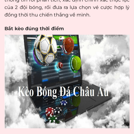
của 2 đội bóng, rồi đưa ra lựa chọn vé cược hợp lý
đồng thời thu chiến thắng về mình.
Bắt kèo đúng thời điểm