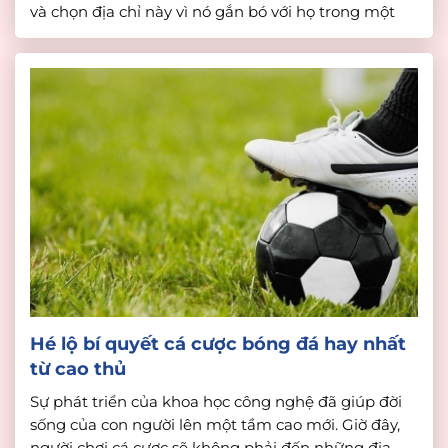
và chọn địa chỉ này vì nó gắn bó với họ trong một
thời gian dài. Trong bài viết sau, hãy […]
Hé lộ bí quyết cá cược bóng đá hay nhất
từ cao thủ
Sự phát triển của khoa học công nghệ đã giúp đời
sống của con người lên một tầm cao mới. Giờ đây,
người chơi cá cược sẽ không phải đến những địa