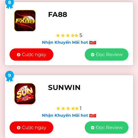
8
FA88
5
Nhận Khuyến Mãi hot
Cược ngay
Đọc Review
9
SUNWIN
1
Nhận Khuyến Mãi hot
Cược ngay
Đọc Review