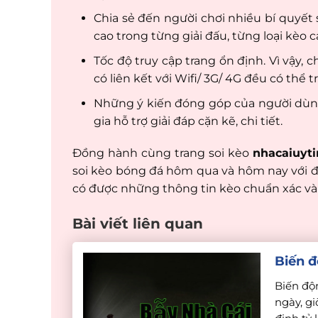
Chia sẻ đến người chơi nhiều bí quyết s
cao trong từng giải đấu, từng loại kèo 
Tốc độ truy cập trang ổn định. Vì vậy, 
có liên kết với Wifi/ 3G/ 4G đều có thể 
Những ý kiến đóng góp của người dùn
gia hỗ trợ giải đáp cặn kẽ, chi tiết.
Đồng hành cùng trang soi kèo
nhacaiuyti
soi kèo bóng đá hôm qua và hôm nay với độ
có được những thông tin kèo chuẩn xác và
Bài viết liên quan
Biến đ
Biến độ
ngày, g