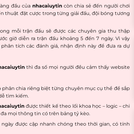
 hàng đầu của
nhacaiuytin
còn chia sẻ đến người chơi
ến thuật đặt cược trong từng giải đấu, đội bóng tương
ong mỗi trận đấu sẽ được các chuyên gia thu thập
rước giờ diễn ra trận đấu khoảng 5 đến 7 ngày. Vì vậy
 phân tích các đánh giá, nhận định này để đưa ra dự
hacaiuytin
thì đa số mọi người đều cảm thấy website
có phân chia riêng biệt từng chuyên mục cụ thể để sắp
dễ tìm kiếm.
acaiuytin
được thiết kế theo lối khoa học – logic – chi
i đa mọi thông tin có trên bảng tỷ kèo.
 ngày được cập nhanh chóng theo thời gian, có tính