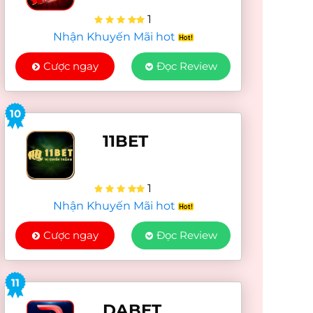
1
Nhận Khuyến Mãi hot
Cược ngay
Đọc Review
10
11BET
1
Nhận Khuyến Mãi hot
Cược ngay
Đọc Review
11
DABET