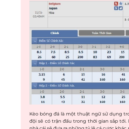
Kèo bóng đá là một thuật ngữ sử dụng tron
đội sẽ có trận đấu trong thời gian sắp tới.
nhà cái sẽ đưa ra những tỷ lệ cá cược khác 