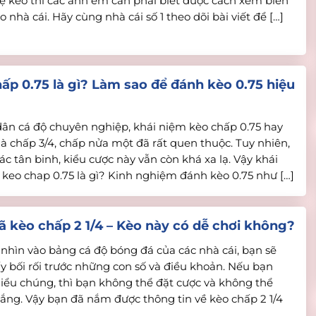
lệ kèo thì các anh em cần phải biết được cách xem biến
 nhà cái. Hãy cùng nhà cái số 1 theo dõi bài viết để […]
ấp 0.75 là gì? Làm sao để đánh kèo 0.75 hiệu
 dân cá độ chuyên nghiệp, khái niệm kèo chấp 0.75 hay
là chấp 3/4, chấp nửa một đã rất quen thuộc. Tuy nhiên,
các tân binh, kiểu cược này vẫn còn khá xa lạ. Vậy khái
 keo chap 0.75 là gì? Kinh nghiệm đánh kèo 0.75 như […]
ã kèo chấp 2 1/4 – Kèo này có dễ chơi không?
 nhìn vào bảng cá độ bóng đá của các nhà cái, bạn sẽ
y bối rối trước những con số và điều khoản. Nếu bạn
iểu chúng, thì bạn không thể đặt cược và không thể
hắng. Vậy bạn đã nắm được thông tin về kèo chấp 2 1/4
…]