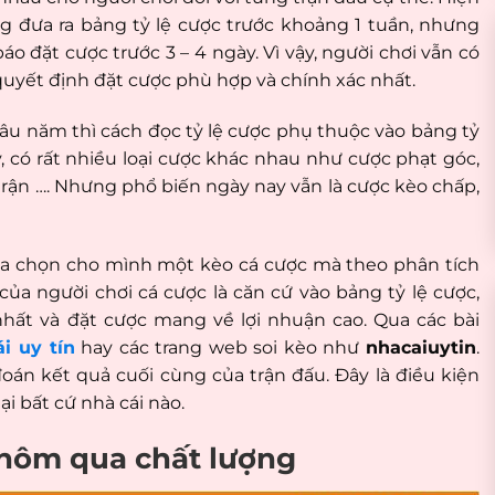
ng đưa ra bảng tỷ lệ cược trước khoảng 1 tuần, nhưng
báo đặt cược trước 3 – 4 ngày. Vì vậy, người chơi vẫn có
quyết định đặt cược phù hợp và chính xác nhất.
âu năm thì cách đọc tỷ lệ cược phụ thuộc vào bảng tỷ
, có rất nhiều loại cược khác nhau như cược phạt góc,
 trận …. Nhưng phổ biến ngày nay vẫn là cược kèo chấp,
 lựa chọn cho mình một kèo cá cược mà theo phân tích
ủa người chơi cá cược là căn cứ vào bảng tỷ lệ cược,
hất và đặt cược mang về lợi nhuận cao. Qua các bài
i uy tín
hay các trang web soi kèo như
nhacaiuytin
.
oán kết quả cuối cùng của trận đấu. Đây là điều kiện
ại bất cứ nhà cái nào.
 hôm qua chất lượng