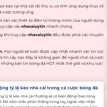
oi kèo tại nhà cái rất thú vị, có tính ứng dụng thực tế
cá cược tương ứng.
chỉ cần các thiết bị điện tử thông minh của người dùng
truy cập vào
nhacaiuytin
nhanh chóng.
g khi truy cập
nhacaiuytin
đều được phía các chuyên
n
, mọi người sẽ luôn được cập nhật nhanh các tin tức
 tin cậy cao. Đây là không gian để người chơi cá cược
 những bản tin bóng đá HOT nhất thế giới và khu vực
!
ộng tỷ lệ kèo nhà cái trong cá cược bóng đá
ng tỷ lệ kèo nhà cái thường sẽ có biến động theo từng
iờ. Để nắm chắc phần thắng trong tay, ngoài việc nhận