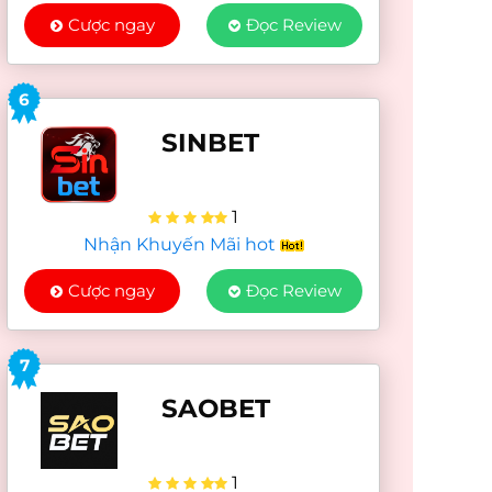
Cược ngay
Đọc Review
6
SINBET
1
Nhận Khuyến Mãi hot
Cược ngay
Đọc Review
7
SAOBET
1