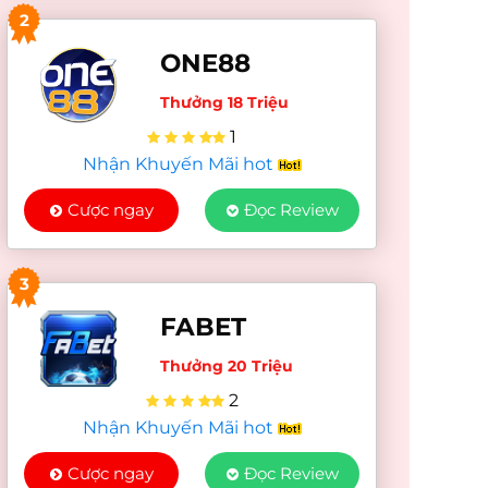
2
ONE88
Thưởng 18 Triệu
1
Nhận Khuyến Mãi hot
Cược ngay
Đọc Review
3
FABET
Thưởng 20 Triệu
2
Nhận Khuyến Mãi hot
Cược ngay
Đọc Review