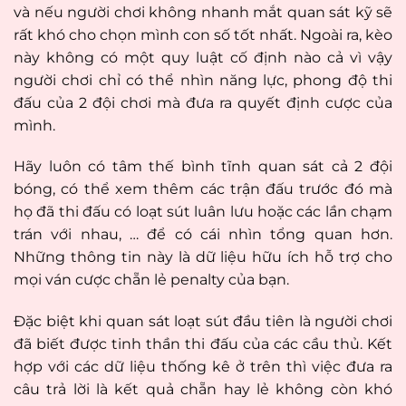
và nếu người chơi không nhanh mắt quan sát kỹ sẽ
rất khó cho chọn mình con số tốt nhất. Ngoài ra, kèo
này không có một quy luật cố định nào cả vì vậy
người chơi chỉ có thể nhìn năng lực, phong độ thi
đấu của 2 đội chơi mà đưa ra quyết định cược của
mình.
Hãy luôn có tâm thế bình tĩnh quan sát cả 2 đội
bóng, có thể xem thêm các trận đấu trước đó mà
họ đã thi đấu có loạt sút luân lưu hoặc các lần chạm
trán với nhau, … để có cái nhìn tổng quan hơn.
Những thông tin này là dữ liệu hữu ích hỗ trợ cho
mọi ván cược chẵn lẻ penalty của bạn.
Đặc biệt khi quan sát loạt sút đầu tiên là người chơi
đã biết được tinh thần thi đấu của các cầu thủ. Kết
hợp với các dữ liệu thống kê ở trên thì việc đưa ra
câu trả lời là kết quả chẵn hay lẻ không còn khó