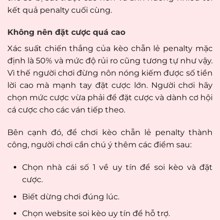
kết quả penalty cuối cùng.
Không nên đặt cược quá cao
Xác suất chiến thắng của kèo chẵn lẻ penalty mặc
định là 50% và mức độ rủi ro cũng tương tự như vậy.
Vì thế người chơi đừng nôn nóng kiếm được số tiền
lời cao mà mạnh tay đặt cược lớn. Người chơi hãy
chọn mức cược vừa phải để đặt cược và dành cơ hội
cá cược cho các ván tiếp theo.
Bên cạnh đó, để chơi kèo chẵn lẻ penalty thành
công, người chơi cần chú ý thêm các điểm sau:
Chọn nhà cái số 1 về uy tín để soi kèo và đặt
cược.
Biết dừng chơi đúng lúc.
Chọn website soi kèo uy tín để hỗ trợ.