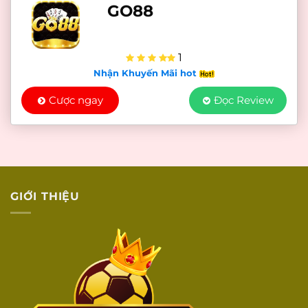
GO88
1
Nhận Khuyến Mãi hot
Cược ngay
Đọc Review
GIỚI THIỆU