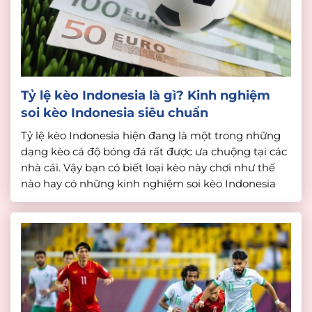
Tỷ lệ kèo Indonesia là gì? Kinh nghiệm
soi kèo Indonesia siêu chuẩn
Tỷ lệ kèo Indonesia hiện đang là một trong những
dạng kèo cá độ bóng đá rất được ưa chuộng tại các
nhà cái. Vậy bạn có biết loại kèo này chơi như thế
nào hay có những kinh nghiệm soi kèo Indonesia
hiệu quả nhất không? Hãy cùng nhà cái số 1 tìm
hiểu chi […]