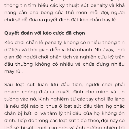
thông tin tìm hiểu các kỹ thuật sút penalty và khả
năng cản phá bóng của thủ môn mỗi đội, người
chơi sẽ dễ đưa ra quyết định đặt kèo chẵn hay lẻ.
Quyết đoán với kèo cược đã chọn
Kèo chơi chẵn lẻ penalty không có nhiều thông tin
dữ liệu và thời gian diễn ra khá nhanh. Như vậy, thời
gian để người chơi phân tích và nghiên cứu kỹ trận
đấu thường không có nhiều và chứa đựng nhiều
may rủi.
Sau loạt sút luân lưu đầu tiên, người chơi phải
nhanh chóng đưa ra quyết định cho mình và tin
tưởng vào nó. Kinh nghiệm từ các tay chơi lão làng
là nếu đội nào bị thua ở loạt sút đầu tiên, họ chắc
chắn bị bất lợi và tâm lý thi đấu của họ không ổn
định. Tiếp đó trong các loạt sút tiếp theo, đội này có
thể sẽ bị sút trượt cao hơn và ảnh hưởng nhiều tới