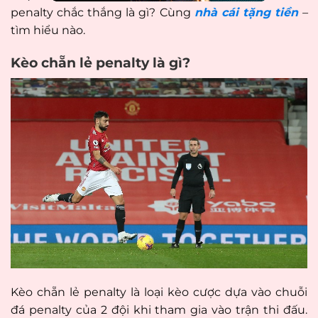
penalty chắc thắng là gì? Cùng
nhà cái tặng tiền
–
tìm hiểu nào.
Kèo chẵn lẻ penalty là gì?
Kèo chẵn lẻ penalty là loại kèo cược dựa vào chuỗi
đá penalty của 2 đội khi tham gia vào trận thi đấu.