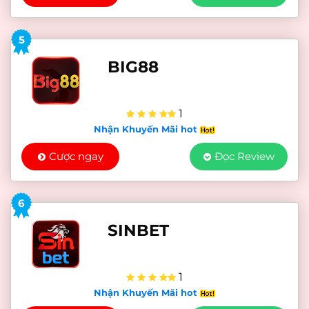
5
BIG88
1
Nhận Khuyến Mãi hot
Cược ngay
Đọc Review
6
SINBET
1
Nhận Khuyến Mãi hot