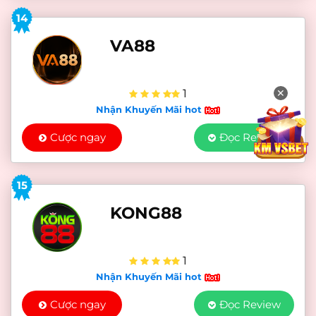
14
VA88
1
✕
Nhận Khuyến Mãi hot
Cược ngay
Đọc Review
15
KONG88
1
Nhận Khuyến Mãi hot
Cược ngay
Đọc Review