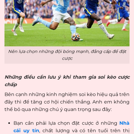
Nên lựa chọn những đội bóng mạnh, đẳng cấp để đặt
cược
Những điều cần lưu ý khi tham gia soi kèo cược
chấp
Bên cạnh những kinh nghiệm soi kèo hiệu quả trên
đây thì để tăng cơ hội chiến thắng. Anh em không
thể bỏ qua những chú ý quan trọng sau đây:
Bạn cần phải lựa chọn đặt cược ở những
Nhà
cái uy tín
, chất lượng và có tên tuổi trên thị