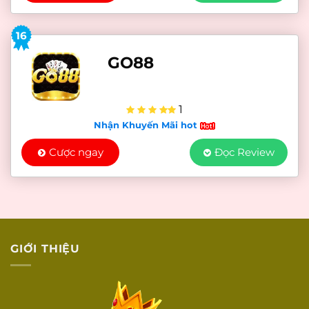
16
GO88
1
Nhận Khuyến Mãi hot
Cược ngay
Đọc Review
GIỚI THIỆU