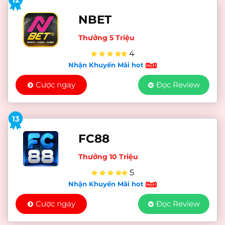
NBET
Thưởng 5 Triệu
4
Nhận Khuyến Mãi hot
Cược ngay
Đọc Review
13
FC88
Thưởng 10 Triệu
5
Nhận Khuyến Mãi hot
Cược ngay
Đọc Review