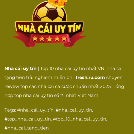
Nhà cái uy tín
| Top 10 nhà cái uy tín nhất VN, nhà cái
tặng tiền trải nghiệm miễn phí,
fresh.ru.com
chuyên
reivew top các nhà cái cá cược chuẩn nhất 2025. Tổng
hợp top nhà cái uy tín số #1 nhất Việt Nam.
Tags: #nhà_cái_uy_tín, #nha_cai_uy_tin,
#top_nha_cai_uy_tin, #top_10_nha_cai_uy_tin,
#nha_cai_tang_tien