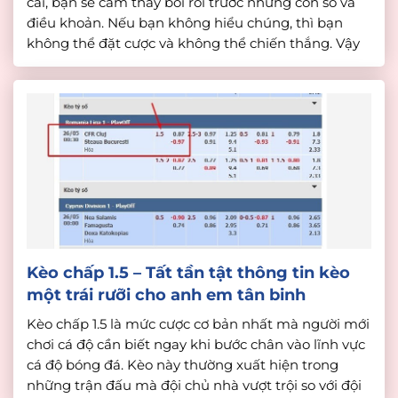
cái, bạn sẽ cảm thấy bối rối trước những con số và
điều khoản. Nếu bạn không hiểu chúng, thì bạn
không thể đặt cược và không thể chiến thắng. Vậy
bạn đã nắm được thông tin về kèo chấp 2 1/4 chưa?
[…]
Kèo chấp 1.5 – Tất tần tật thông tin kèo
một trái rưỡi cho anh em tân binh
Kèo chấp 1.5 là mức cược cơ bản nhất mà người mới
chơi cá độ cần biết ngay khi bước chân vào lĩnh vực
cá độ bóng đá. Kèo này thường xuất hiện trong
những trận đấu mà đội chủ nhà vượt trội so với đội