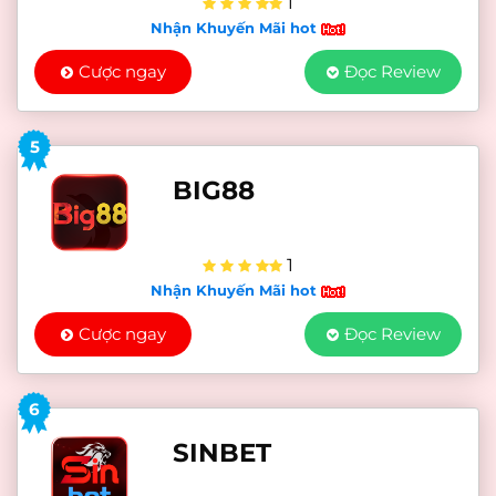
1
Nhận Khuyến Mãi hot
Cược ngay
Đọc Review
5
BIG88
1
Nhận Khuyến Mãi hot
Cược ngay
Đọc Review
6
SINBET