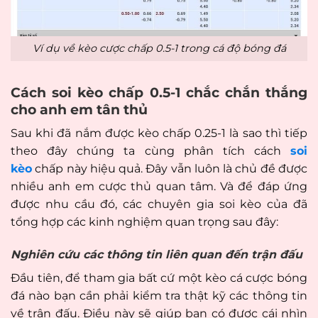
Ví dụ về kèo cược chấp 0.5-1 trong cá độ bóng đá
Cách soi kèo chấp 0.5-1 chắc chắn thắng
cho anh em tân thủ
Sau khi đã nắm được kèo chấp 0.25-1 là sao thì tiếp
theo đây chúng ta cùng phân tích cách
soi
kèo
chấp này hiệu quả. Đây vẫn luôn là chủ đề được
nhiều anh em cược thủ quan tâm. Và để đáp ứng
được nhu cầu đó, các chuyên gia soi kèo của đã
tổng hợp các kinh nghiệm quan trọng sau đây:
Nghiên cứu các thông tin liên quan đến trận đấu
Đầu tiên, để tham gia bất cứ một kèo cá cược bóng
đá nào bạn cần phải kiểm tra thật kỹ các thông tin
về trận đấu. Điều này sẽ giúp bạn có được cái nhìn