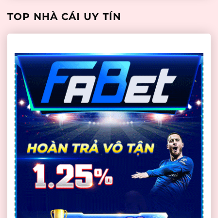
TOP NHÀ CÁI UY TÍN