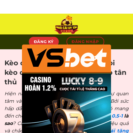
Skip
to
content
ĐĂNG KÝ
ĐĂNG NHẬP
×
Kèo chấp 0.5-1 là sao? Cách soi
kèo chấp 0.5-1 luôn thắng cho tân
thủ
Hiện nay, tỷ lệ kèo chấp 0.5-1 nhận được sự quan
tâm và yêu thích từ rất nhiều người chơi. Bởi sức
hấp dẫn cũng như cơ hội thắng lớn mà nó mang
đến cho các anh em tham gia. Vậy
kèo chấp 0.5-1
là
sao
? Cách soi kèo chấp 0.5-1 như thế nào hiệu quả
và chắc chắn chiến thắng? Hãy cùng
nhà cái tặng