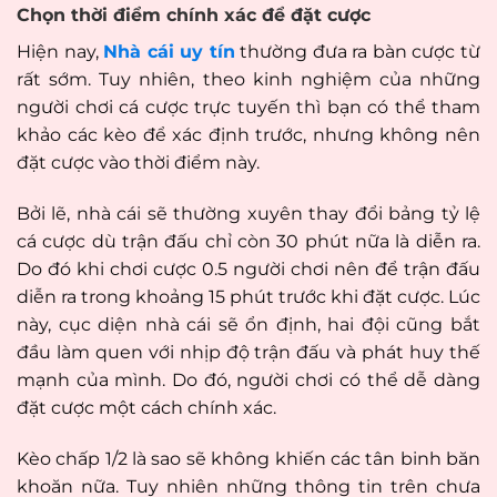
Chọn thời điểm chính xác để đặt cược
Hiện nay,
Nhà cái uy tín
thường đưa ra bàn cược từ
rất sớm. Tuy nhiên, theo kinh nghiệm của những
người chơi cá cược trực tuyến thì bạn có thể tham
khảo các kèo để xác định trước, nhưng không nên
đặt cược vào thời điểm này.
Bởi lẽ, nhà cái sẽ thường xuyên thay đổi bảng tỷ lệ
cá cược dù trận đấu chỉ còn 30 phút nữa là diễn ra.
Do đó khi chơi cược 0.5 người chơi nên để trận đấu
diễn ra trong khoảng 15 phút trước khi đặt cược. Lúc
này, cục diện nhà cái sẽ ổn định, hai đội cũng bắt
đầu làm quen với nhịp độ trận đấu và phát huy thế
mạnh của mình. Do đó, người chơi có thể dễ dàng
đặt cược một cách chính xác.
Kèo chấp 1/2 là sao sẽ không khiến các tân binh băn
khoăn nữa. Tuy nhiên những thông tin trên chưa