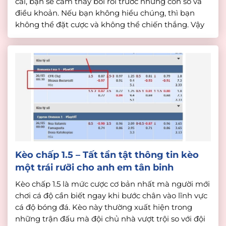
cái, bạn sẽ cảm thấy bối rối trước những con số và
điều khoản. Nếu bạn không hiểu chúng, thì bạn
không thể đặt cược và không thể chiến thắng. Vậy
bạn đã nắm được thông tin về kèo chấp 2 1/4 chưa?
[…]
Kèo chấp 1.5 – Tất tần tật thông tin kèo
một trái rưỡi cho anh em tân binh
Kèo chấp 1.5 là mức cược cơ bản nhất mà người mới
chơi cá độ cần biết ngay khi bước chân vào lĩnh vực
cá độ bóng đá. Kèo này thường xuất hiện trong
những trận đấu mà đội chủ nhà vượt trội so với đội