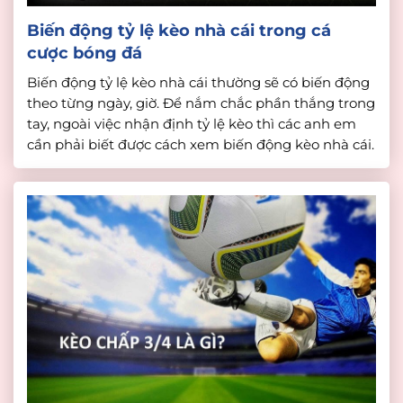
Biến động tỷ lệ kèo nhà cái trong cá
cược bóng đá
Biến động tỷ lệ kèo nhà cái thường sẽ có biến động
theo từng ngày, giờ. Để nắm chắc phần thắng trong
tay, ngoài việc nhận định tỷ lệ kèo thì các anh em
cần phải biết được cách xem biến động kèo nhà cái.
Hãy cùng nhà cái số 1 theo dõi bài viết để […]