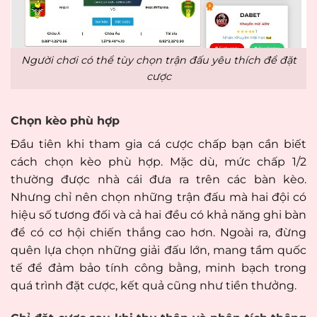
Người chơi có thể tùy chọn trận đấu yêu thích để đặt
cược
Chọn kèo phù hợp
Đầu tiên khi tham gia cá cược chấp bạn cần biết
cách chọn kèo phù hợp. Mặc dù, mức chấp 1/2
thường được nhà cái đưa ra trên các bàn kèo.
Nhưng chỉ nên chọn những trận đấu mà hai đội có
hiệu số tương đối và cả hai đều có khả năng ghi bàn
để có cơ hội chiến thắng cao hơn. Ngoài ra, đừng
quên lựa chọn những giải đấu lớn, mang tầm quốc
tế để đảm bảo tính công bằng, minh bạch trong
quá trình đặt cược, kết quả cũng như tiền thưởng.