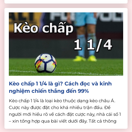
khách hoặc ngược lại. Tại đây, sẽ cung cấp […]
Kèo chấp 1 1/4 là gì? Cách đọc và kinh
nghiệm chiến thắng đến 99%
Kèo chấp 1 1/4 là loại kèo thuộc dạng kèo châu Á.
Cược này được đặt cho khá nhiều trận đấu. Để
người mới hiểu rõ về cách đặt cược này, nhà cái số 1
– xin tổng hợp qua bài viết dưới đây. Tất cả thông
tin, từ khái niệm, ý nghĩa, cách đọc […]