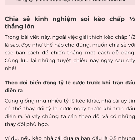
Chia sẻ kinh nghiệm soi kèo chấp ½
thắng lớn
Trong bài viết này, ngoài việc giải thích kèo chấp 1/2
là sao, đọc như thế nào cho đúng. muốn chia sẻ với
các bạn cách để chiến thắng một cách dễ dàng.
Cùng lưu lại những tuyệt chiêu này ngay sau đây
nhé!
Theo dõi biến động tỷ lệ cược trước khi trận đấu
diễn ra
Cũng giống như nhiều tỷ lệ kèo khác, nhà cái uy tín
có thể thay đổi tỷ lệ cược ngay trước khi trận đấu
diễn ra. Vì vậy chúng ta cần theo dõi và có những
thay đổi phù hợp.
Ví dụ, nếu kèo nhà cái đưa ra ban đầu là 0.5 nhưng