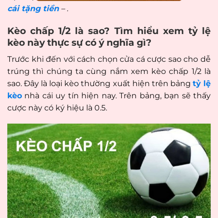
cái tặng tiền
– .
Kèo chấp 1/2 là sao? Tìm hiểu xem tỷ lệ
kèo này thực sự có ý nghĩa gì?
Trước khi đến với cách chọn cửa cá cược sao cho dễ
trúng thì chúng ta cùng nắm xem kèo chấp 1/2 là
sao. Đây là loại kèo thường xuất hiện trên bảng
tỷ lệ
kèo
nhà cái uy tín hiện nay. Trên bảng, bạn sẽ thấy
cược này có ký hiệu là 0.5.