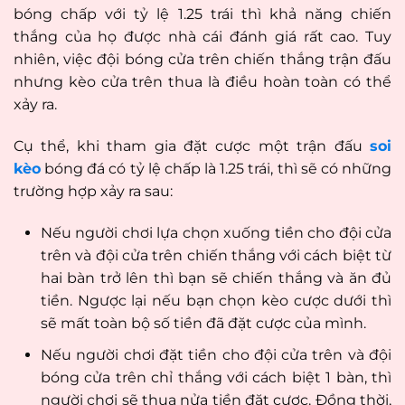
bóng chấp với tỷ lệ 1.25 trái thì khả năng chiến
thắng của họ được nhà cái đánh giá rất cao. Tuy
nhiên, việc đội bóng cửa trên chiến thắng trận đấu
nhưng kèo cửa trên thua là điều hoàn toàn có thể
xảy ra.
Cụ thể, khi tham gia đặt cược một trận đấu
soi
kèo
bóng đá có tỷ lệ chấp là 1.25 trái, thì sẽ có những
trường hợp xảy ra sau:
Nếu người chơi lựa chọn xuống tiền cho đội cửa
trên và đội cửa trên chiến thắng với cách biệt từ
hai bàn trở lên thì bạn sẽ chiến thắng và ăn đủ
tiền. Ngược lại nếu bạn chọn kèo cược dưới thì
sẽ mất toàn bộ số tiền đã đặt cược của mình.
Nếu người chơi đặt tiền cho đội cửa trên và đội
bóng cửa trên chỉ thắng với cách biệt 1 bàn, thì
người chơi sẽ thua nửa tiền đặt cược. Đồng thời,