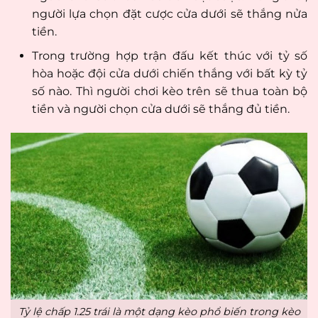
người lựa chọn đặt cược cửa dưới sẽ thắng nửa
tiền.
Trong trường hợp trận đấu kết thúc với tỷ số
hòa hoặc đội cửa dưới chiến thắng với bất kỳ tỷ
số nào. Thì người chơi kèo trên sẽ thua toàn bộ
tiền và người chọn cửa dưới sẽ thắng đủ tiền.
Tỷ lệ chấp 1.25 trái là một dạng kèo phổ biến trong kèo