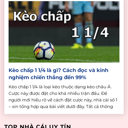
Kèo chấp 1 1/4 là gì? Cách đọc và kinh
nghiệm chiến thắng đến 99%
Kèo chấp 1 1/4 là loại kèo thuộc dạng kèo châu Á.
Cược này được đặt cho khá nhiều trận đấu. Để
người mới hiểu rõ về cách đặt cược này, nhà cái số 1
– xin tổng hợp qua bài viết dưới đây. Tất cả thông
tin, từ khái niệm, ý nghĩa, cách đọc […]
TOP NHÀ CÁI UY TÍN