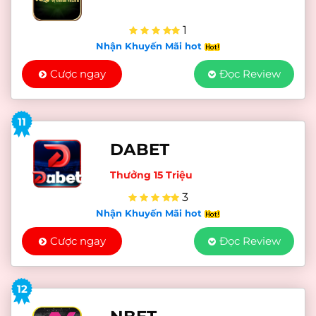
1
Nhận Khuyến Mãi hot
Cược ngay
Đọc Review
11
DABET
Thưởng 15 Triệu
3
Nhận Khuyến Mãi hot
Cược ngay
Đọc Review
12