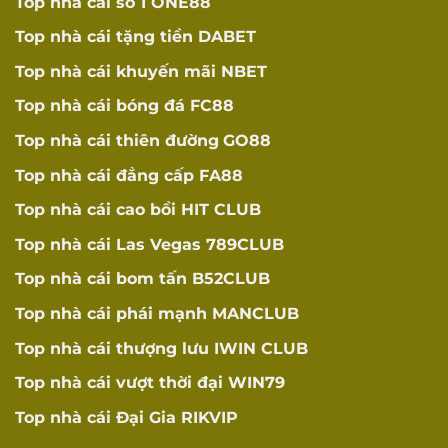
Top nhà cái số 1
ONE88
Top nhà cái tặng tiền
DABET
Top nhà cái khuyến mãi
NBET
Top nhà cái bóng đá
FC88
Top nhà cái thiên đường
GO88
Top nhà cái đẳng cấp
FA88
Top nhà cái cao bồi
HIT CLUB
Top nhà cái Las Vegas
789CLUB
Top nhà cái bom tấn
B52CLUB
Top nhà cái phái mạnh
MANCLUB
Top nhà cái thượng lưu
IWIN CLUB
Top nhà cái vượt thời đại
WIN79
Top nhà cái Đại Gia
RIKVIP