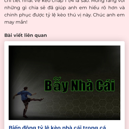
chi tiết nhất về kèo chấp 1 1/4 là sao. Mong rằng với
những gì chia sẻ đã giúp anh em hiểu rõ hơn và
chinh phục được tỷ lệ kèo thú vị này. Chúc anh em
may mắn
!
Bài viết liên quan
Biến động tỷ lệ kèo nhà cái trong cá