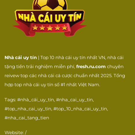
Nhà cái uy tín
| Top 10 nhà cái uy tín nhất VN, nhà cái
tặng tiền trải nghiệm miễn phí,
fresh.ru.com
chuyên
reivew top các nhà cái cá cược chuẩn nhất 2025. Tổng
hợp top nhà cái uy tín số #1 nhất Việt Nam.
Tags: #nhà_cái_uy_tín, #nha_cai_uy_tin,
#top_nha_cai_uy_tin, #top_10_nha_cai_uy_tin,
#nha_cai_tang_tien
Website: /