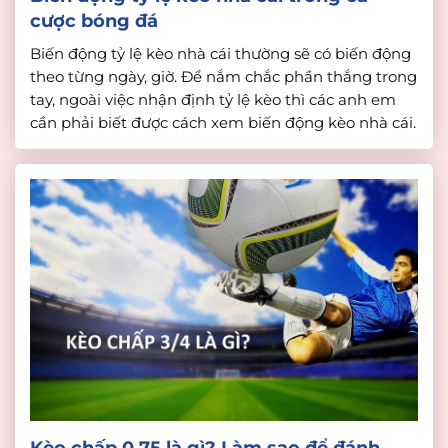
cược bóng đá
Biến động tỷ lệ kèo nhà cái thường sẽ có biến động
theo từng ngày, giờ. Để nắm chắc phần thắng trong
tay, ngoài việc nhận định tỷ lệ kèo thì các anh em
cần phải biết được cách xem biến động kèo nhà cái.
Hãy cùng nhà cái số 1 theo dõi bài viết để […]