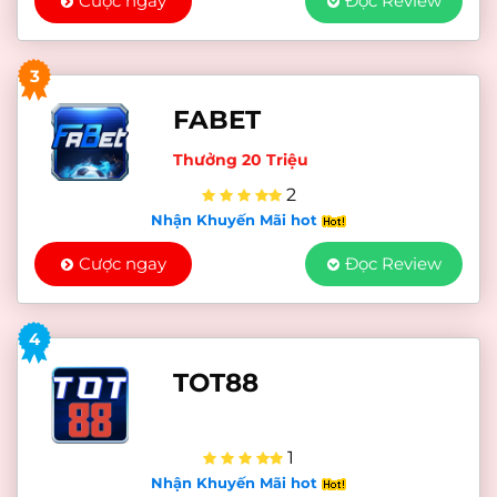
Cược ngay
Đọc Review
3
FABET
Thưởng 20 Triệu
2
Nhận Khuyến Mãi hot
Cược ngay
Đọc Review
4
TOT88
1
Nhận Khuyến Mãi hot