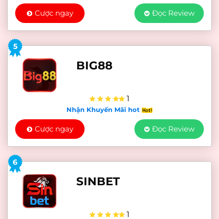
Cược ngay
Đọc Review
5
BIG88
1
Nhận Khuyến Mãi hot
Cược ngay
Đọc Review
6
SINBET
1