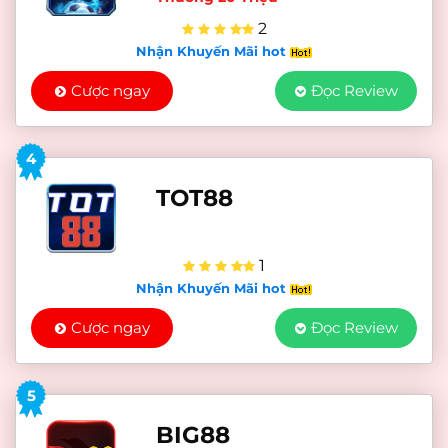
2
Nhận Khuyến Mãi hot
Cược ngay
Đọc Review
4
TOT88
1
Nhận Khuyến Mãi hot
Cược ngay
Đọc Review
5
BIG88