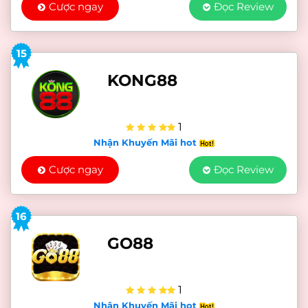
Cược ngay
Đọc Review
15
KONG88
1
Nhận Khuyến Mãi hot
Cược ngay
Đọc Review
16
GO88
1
Nhận Khuyến Mãi hot