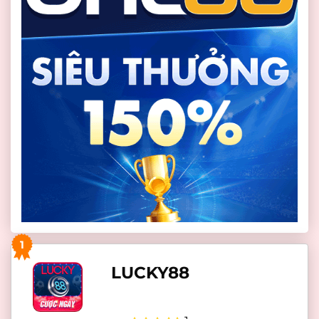
1
LUCKY88