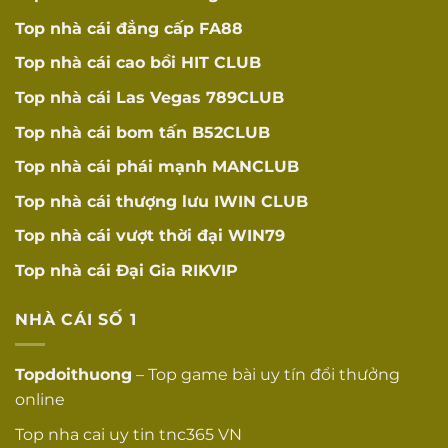
Top nhà cái đẳng cấp
FA88
Top nhà cái cao bồi
HIT CLUB
Top nhà cái Las Vegas
789CLUB
Top nhà cái bom tấn
B52CLUB
Top nhà cái phái mạnh
MANCLUB
Top nhà cái thượng lưu
IWIN CLUB
Top nhà cái vượt thời đại
WIN79
Top nhà cái Đại Gia
RIKVIP
NHÀ CÁI SỐ 1
Topdoithuong
– Top game bài uy tín đổi thưởng
online
Top
nha cai uy tin
tnc365 VN