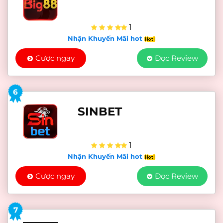
1
Nhận Khuyến Mãi hot
Cược ngay
Đọc Review
6
SINBET
1
Nhận Khuyến Mãi hot
Cược ngay
Đọc Review
7