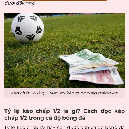
dưới đây nhé.
Kèo chấp ½ là gì? Mẹo soi kèo cược chấp thắng lớn
Tỷ lệ kèo chấp 1/2 là gì? Cách đọc kèo
chấp 1/2 trong cá độ bóng đá
Tỷ lệ kèo chấp 1/2 hay còn được dân cá độ bóng đá