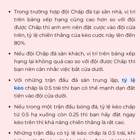
Trong trường hợp đội Chấp đá tại sân nhà, vị trí
trên bảng xếp hạng cũng cao hơn so với đội
được Chấp thì anh em nên đặt cược vào đội cửa
trên, tỷ lệ chiến thắng của kèo cược này lên đến
80%.
Nếu đội Chấp đá sân khách, vị trí trên bảng xếp
hạng lại không quá cao so với đội được Chấp thì
bạn nên cân nhắc việc bắt cửa dưới.
Với những trận đấu đá sân trung lập,
tỷ lệ
kèo
chấp là 0.5 trái thì bạn có thể mạnh dạn đặt
tiền vào đội cửa dưới.
Nếu trong một trận đấu bóng đá, tỷ lệ kèo chấp
từ 0.5 hạ xuống còn 0.25 thì bạn hãy đặt ngay
kèo trên thì khả năng chiến thắng là rất cao.
Những trận đấu có tỷ lệ kèo chấp là 0.5 trái, khi