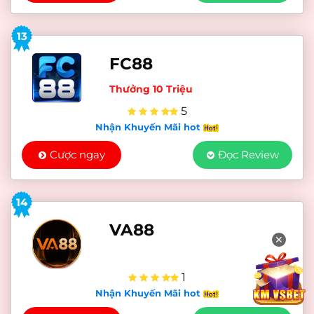
13
FC88
Thưởng 10 Triệu
5
Nhận Khuyến Mãi hot
Cược ngay
Đọc Review
14
VA88
✕
1
Nhận Khuyến Mãi hot