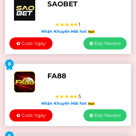
SAOBET
1
Nhận Khuyến Mãi hot
Cược ngay
Đọc Review
8
FA88
5
Nhận Khuyến Mãi hot
Cược ngay
Đọc Review
9