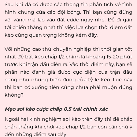
Sau khi đã có được các thông tin phân tích về tình
hình chung của các đội bóng. Thì bạn cũng đừng
vội vàng mà lao vào đặt cược ngay nhé. Để đi gần
tới chiến thắng nhất thì việc lựa chọn thời điểm đặt
kèo cũng quan trọng không kém đấy.
Với những cao thủ chuyên nghiệp thì thời gian tốt
nhất để bắt kèo chấp 1/2 chính là khoảng 15-20 phút
trước khi trận đấu diễn ra. Vào thời điểm này, bạn sẽ
phần nào đánh giá được cục diện của trận đấu
cũng như những biến động của tỷ lệ kèo. Lúc này
thì bạn có xuống tiền cũng chưa phải muộn đúng
không?
Mẹo soi kèo cược chấp 0.5 trái chính xác
Ngoài hai kinh nghiệm soi kèo trên đây thì để chắc
chắn thắng khi chơi kèo chấp 1/2 bạn còn cần chú ý
đến những điểm sau đây: