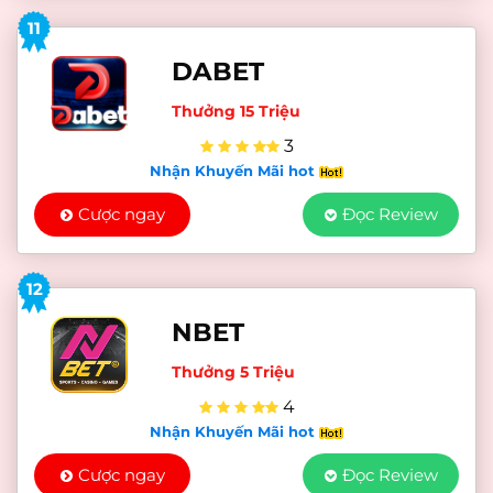
11
DABET
Thưởng 15 Triệu
3
Nhận Khuyến Mãi hot
Cược ngay
Đọc Review
12
NBET
Thưởng 5 Triệu
4
Nhận Khuyến Mãi hot
Cược ngay
Đọc Review