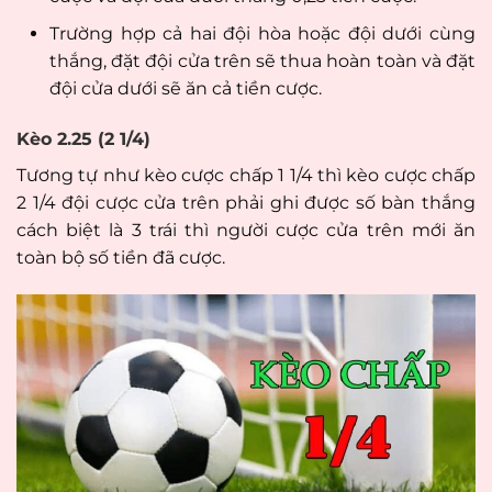
Trường hợp cả hai đội hòa hoặc đội dưới cùng
thắng, đặt đội cửa trên sẽ thua hoàn toàn và đặt
đội cửa dưới sẽ ăn cả tiền cược.
Kèo 2.25 (2 1/4)
Tương tự như kèo cược chấp 1 1/4 thì kèo cược chấp
2 1/4 đội cược cửa trên phải ghi được số bàn thắng
cách biệt là 3 trái thì người cược cửa trên mới ăn
toàn bộ số tiền đã cược.