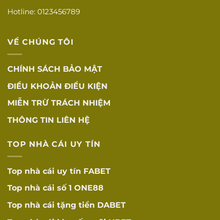
Hotline: 0123456789
VỀ CHÚNG TÔI
CHÍNH SÁCH BẢO MẬT
ĐIỀU KHOẢN ĐIỀU KIỆN
MIỄN TRỪ TRÁCH NHIỆM
THÔNG TIN LIÊN HỆ
TOP NHÀ CÁI UY TÍN
Top nhà cái uy tín
FABET
Top nhà cái số 1
ONE88
Top nhà cái tặng tiền
DABET