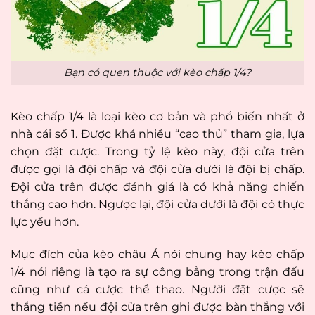
Bạn có quen thuộc với kèo chấp 1/4?
Kèo chấp 1/4 là loại kèo cơ bản và phổ biến nhất ở
nhà cái số 1. Được khá nhiều “cao thủ” tham gia, lựa
chọn đặt cược. Trong tỷ lệ kèo này, đội cửa trên
được gọi là đội chấp và đội cửa dưới là đội bị chấp.
Đội cửa trên được đánh giá là có khả năng chiến
thắng cao hơn. Ngược lại, đội cửa dưới là đội có thực
lực yếu hơn.
Mục đích của kèo châu Á nói chung hay kèo chấp
1/4 nói riêng là tạo ra sự công bằng trong trận đấu
cũng như cá cược thể thao. Người đặt cược sẽ
thắng tiền nếu đội cửa trên ghi được bàn thắng với