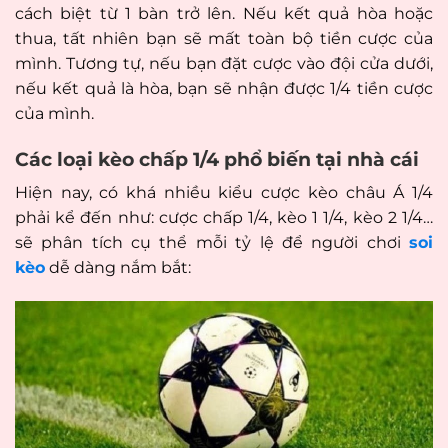
cách biệt từ 1 bàn trở lên. Nếu kết quả hòa hoặc
thua, tất nhiên bạn sẽ mất toàn bộ tiền cược của
mình. Tương tự, nếu bạn đặt cược vào đội cửa dưới,
nếu kết quả là hòa, bạn sẽ nhận được 1/4 tiền cược
của mình.
Các loại kèo chấp 1/4 phổ biến tại nhà cái
Hiện nay, có khá nhiều kiểu cược kèo châu Á 1/4
phải kể đến như: cược chấp 1/4, kèo 1 1/4, kèo 2 1/4…
sẽ phân tích cụ thể mỗi tỷ lệ để người chơi
soi
kèo
dễ dàng nắm bắt: