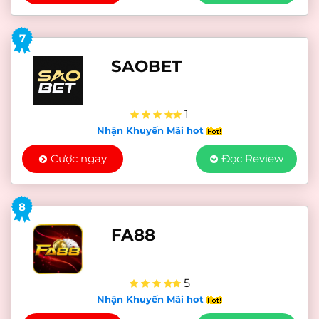
7
SAOBET
1
Nhận Khuyến Mãi hot
Cược ngay
Đọc Review
8
FA88
5
Nhận Khuyến Mãi hot