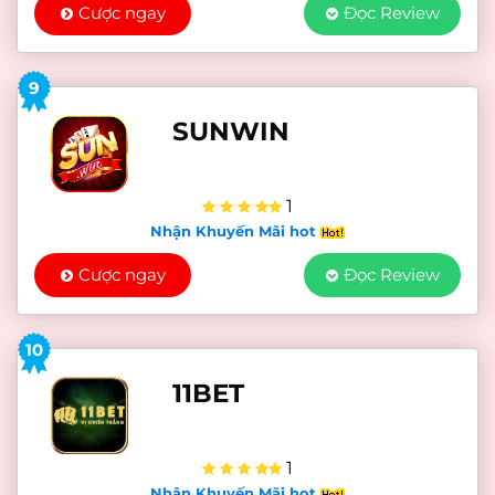
Cược ngay
Đọc Review
9
SUNWIN
1
Nhận Khuyến Mãi hot
Cược ngay
Đọc Review
10
11BET
1
Nhận Khuyến Mãi hot