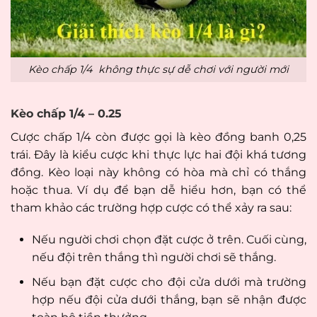
Kèo chấp 1/4 không thực sự dễ chơi với người mới
Kèo chấp 1/4 – 0.25
Cược chấp 1/4 còn được gọi là kèo đồng banh 0,25
trái. Đây là kiểu cược khi thực lực hai đội khá tương
đồng. Kèo loại này không có hòa mà chỉ có thắng
hoặc thua. Ví dụ để bạn dễ hiểu hơn, bạn có thể
tham khảo các trường hợp cược có thể xảy ra sau:
Nếu người chơi chọn đặt cược ở trên. Cuối cùng,
nếu đội trên thắng thì người chơi sẽ thắng.
Nếu bạn đặt cược cho đội cửa dưới mà trường
hợp nếu đội cửa dưới thắng, bạn sẽ nhận được