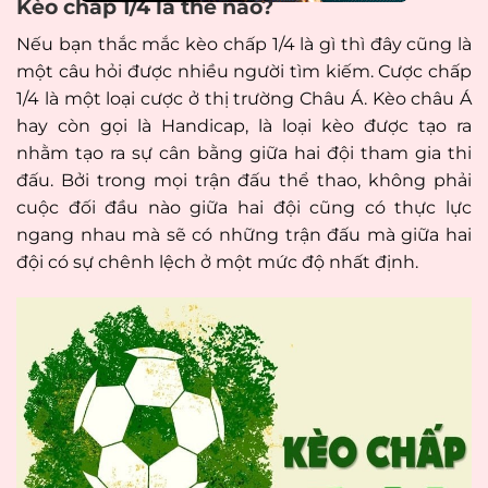
Kèo chấp 1/4 là thế nào?
Nếu bạn thắc mắc kèo chấp 1/4 là gì thì đây cũng là
một câu hỏi được nhiều người tìm kiếm. Cược chấp
1/4 là một loại cược ở thị trường Châu Á. Kèo châu Á
hay còn gọi là Handicap, là loại kèo được tạo ra
nhằm tạo ra sự cân bằng giữa hai đội tham gia thi
đấu. Bởi trong mọi trận đấu thể thao, không phải
cuộc đối đầu nào giữa hai đội cũng có thực lực
ngang nhau mà sẽ có những trận đấu mà giữa hai
đội có sự chênh lệch ở một mức độ nhất định.